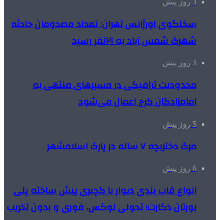
3 روز پیش
سخنگوی اورژانس تهران: تعداد مصدومان حادثه
شهرک شمس آباد به ۲۱نفر رسید
3 روز پیش
محدودیت ترافیکی در مسیرهای منتهی به
امامزادگان کرج اعمال می‌شود
5 روز پیش
مرگ دختربچه ۷ ساله در پارک اسلامشهر
6 روز پیش
انواع قاب بندی دیوار با گچبری پیش ساخته پلی
یورتان دکارت؛ تحولی لوکس، فوری و بدون تخریب