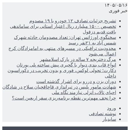
۱۴۰۵/۰۵/۱۶
خبر فوری
تشریح جزئیات تصادف ۱۲ خودرو با ۱۹ مصدوم
تخصیص ۱۵۰۰ میلیارد ریال اعتبار استانی برای ساماندهی
بافت قدیم دزفول
سخنگوی اورژانس تهران: تعداد مصدومان حادثه شهرک
شمس آباد به ۲۱نفر رسید
محدودیت ترافیکی در مسیرهای منتهی به امامزادگان کرج
اعمال می‌شود
مرگ دختربچه ۷ ساله در پارک اسلامشهر
انواع قاب بندی دیوار با گچبری پیش ساخته پلی یورتان
دکارت؛ تحولی لوکس، فوری و بدون تخریب در دکوراسیون
داخلی
دوران بزن و دررو برای اشرار گذشته است
شهادت مامور پلیس در تیراندازی قاچاقچیان سلاح در شادگان
احیای تالاب انزلی نیازمند نگاه ملی
چرا نجف مهم‌ترین نقطه برنامه‌ریزی سفر اربعین است؟
ورود
نوشته تصادفی
سایدبار