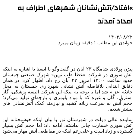
»افتاد/آتش‌نشانان شهرهای اطراف به
امداد آمدند
۱۴۰۳/۰۸/۲۲
خواندن این مطلب 1 دقیقه زمان میبرد
بیژن پولادی شامگاه ۲۳ آبان در گفت‌وگو با ایسنا با اشاره به اینکه
آتش سوزی در شرکت «عطا طب نوین» شهرک صنعتی چمستان
حدود ساعت ۱۳:۰۰ امروز ۲۳ آبان رخ داد، اظهار کرد: در همان
دقایق ابتدایی بلافاصله آتش نشانی شهرداری چمستان به محل
حادثه اعزام شد اما با توجه به اینکه این شرکت البسه پزشکی، گاز
استریل، گان و غیره که با مواد پلیمری و پارچه‌ای تولید می‌کرد؛
حجم آتش به سرعت زبانه کشید و نیازمند کمک آتش‌نشانی های
بیشتر شدیم.
نماینده عالی دولت در شهرستان نور با بیان اینکه خوشبختانه این
آتش سوزی خسارت جانی نداشته، ادامه داد: اما حجم آتش بسیار
گسترده و زیاد است و علی‌رغم اینکه در مقاطعی آتش مهار می‌شود