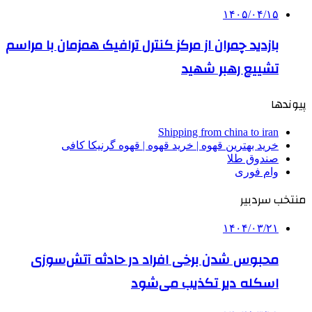
۱۴۰۵/۰۴/۱۵
بازدید چمران از مرکز کنترل ترافیک همزمان با مراسم
تشییع رهبر شهید
پیوندها
Shipping from china to iran
خرید بهترین قهوه | خرید قهوه | قهوه گرنیکا کافی
صندوق طلا
وام فوری
منتخب سردبیر
۱۴۰۴/۰۳/۲۱
محبوس‌ شدن برخی افراد در حادثه آتش‌سوزی
اسکله دیر تکذیب می‌شود