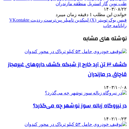
طب نوین
گاز استریل
منطقه مازندران
۱۴۰۳/۰۸/۲۲
خواندن این مطلب 1 دقیقه زمان میبرد
فیس بوک
توییتر (X)
لینکدین
‫تامبلر
‫پین‌ترست
‫رددیت
‫VKontakte
رایانامه
چاپ
نوشته های مشابه
کشف ۳ تن آرد خارج از شبکه کشف داروهای غیرمجاز
قاچاق در مازندران
۱۴۰۳/۱۰/۰۸
در نیروگاه زباله سوز نوشهر چه می‌گذرد؟
۱۴۰۲/۱۰/۲۳