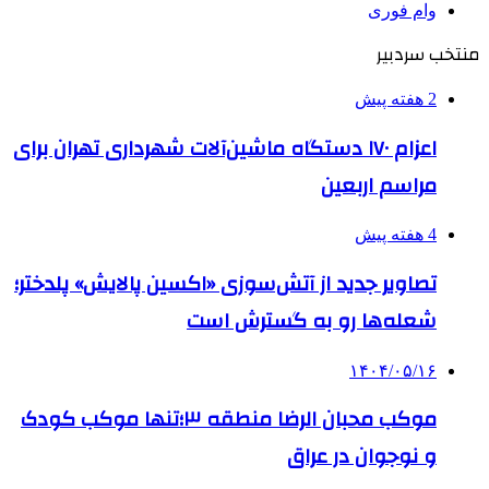
وام فوری
منتخب سردبیر
2 هفته پیش
اعزام ۱۷۰ دستگاه ماشین‌آلات شهرداری تهران برای
مراسم اربعین
4 هفته پیش
تصاویر جدید از آتش‌سوزی «اکسین پالایش» پلدختر؛
شعله‌ها رو به گسترش است
۱۴۰۴/۰۵/۱۶
موکب محبان الرضا منطقه ۳؛تنها موکب کودک
و نوجوان در عراق