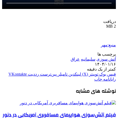
دریافت
2 MB
منبع:مهر
برچسب ها
آتش‌ سوزی
سلیمانیه
عراق
۱۴۰۴/۰۱/۱۶
کمتر از یک دقیقه
فیس بوک
توییتر (X)
لینکدین
‫تامبلر
‫پین‌ترست
‫رددیت
‫VKontakte
رایانامه
چاپ
نوشته های مشابه
فیلم آتش‌سوزی هواپیمای مسافربری آمریکایی در دنور