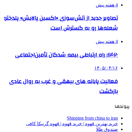
4 هفته پیش
تصاویر جدید از آتش‌سوزی «اکسین پالایش» پلدختر؛
شعله‌ها رو به گسترش است
4 هفته پیش
۱۴۲۰؛ راه ارتباطی بیمه شدگان تأمین‌اجتماعی
۱۴۰۵/۰۴/۱۶
فعالیت پایانه های بیهقی و غرب به روال عادی
بازگشت
پیوندها
Shipping from china to iran
خرید بهترین قهوه | خرید قهوه | قهوه گرنیکا کافی
صندوق طلا