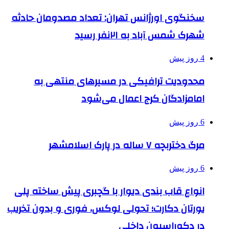
سخنگوی اورژانس تهران: تعداد مصدومان حادثه
شهرک شمس آباد به ۲۱نفر رسید
4 روز پیش
محدودیت ترافیکی در مسیرهای منتهی به
امامزادگان کرج اعمال می‌شود
6 روز پیش
مرگ دختربچه ۷ ساله در پارک اسلامشهر
6 روز پیش
انواع قاب بندی دیوار با گچبری پیش ساخته پلی
یورتان دکارت؛ تحولی لوکس، فوری و بدون تخریب
در دکوراسیون داخلی