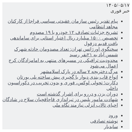
۱۴۰۵/۰۵/۱۷
خبر فوری
پیام تقدیر رئیس سازمان عقیدتی سیاسی فراجا از کارکنان
مجاهد انتظامی
تشریح جزئیات تصادف ۱۲ خودرو با ۱۹ مصدوم
تخصیص ۱۵۰۰ میلیارد ریال اعتبار استانی برای ساماندهی
بافت قدیم دزفول
سخنگوی اورژانس تهران: تعداد مصدومان حادثه شهرک
شمس آباد به ۲۱نفر رسید
محدودیت ترافیکی در مسیرهای منتهی به امامزادگان کرج
اعمال می‌شود
مرگ دختربچه ۷ ساله در پارک اسلامشهر
انواع قاب بندی دیوار با گچبری پیش ساخته پلی یورتان
دکارت؛ تحولی لوکس، فوری و بدون تخریب در دکوراسیون
داخلی
دوران بزن و دررو برای اشرار گذشته است
شهادت مامور پلیس در تیراندازی قاچاقچیان سلاح در شادگان
احیای تالاب انزلی نیازمند نگاه ملی
ورود
نوشته تصادفی
سایدبار