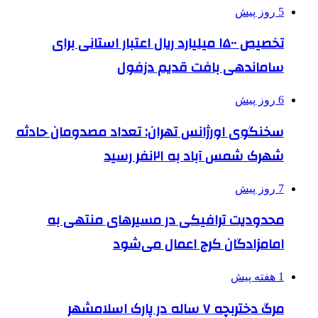
5 روز پیش
تخصیص ۱۵۰۰ میلیارد ریال اعتبار استانی برای
ساماندهی بافت قدیم دزفول
6 روز پیش
سخنگوی اورژانس تهران: تعداد مصدومان حادثه
شهرک شمس آباد به ۲۱نفر رسید
7 روز پیش
محدودیت ترافیکی در مسیرهای منتهی به
امامزادگان کرج اعمال می‌شود
1 هفته پیش
مرگ دختربچه ۷ ساله در پارک اسلامشهر