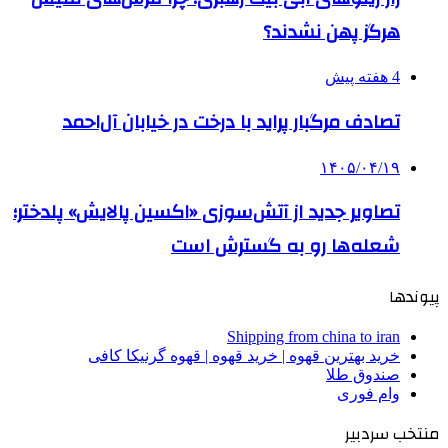
هرگز پهن نشدند؟
4 هفته پیش
تصادف مرگبار پراید با درخت در خیابان آل‌احمد
۱۴۰۵/۰۴/۱۹
تصاویر جدید از آتش‌سوزی «اکسین پالایش» پلدختر؛
شعله‌ها رو به گسترش است
پیوندها
Shipping from china to iran
خرید بهترین قهوه | خرید قهوه | قهوه گرنیکا کافی
صندوق طلا
وام فوری
منتخب سردبیر