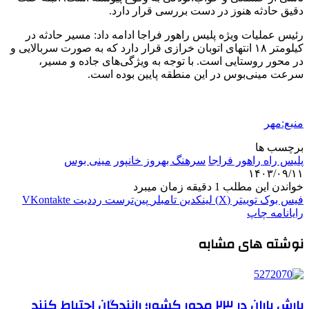
دقیق حادثه هنوز در دست بررسی قرار دارد.
رئیس عملیات ویژه پلیس راهور
فراجا
ادامه داد: مسیر حادثه در
کیلومتر ۱۸ انتهای اتوبان خرازی قرار دارد که به صورت سربالایی و
در محور روستایی است. با توجه به ویژگی‌های جاده و مسیر،
سرعت مینی‌بوس در این منطقه پایین بوده است.
منبع:مهر
برچسب ها
پلیس راه راهور فراجا
سرهنگ بهروز خانپور
مینی بوس
۱۴۰۳/۰۹/۱۱
خواندن این مطلب 1 دقیقه زمان میبرد
فیس بوک
توییتر (X)
لینکدین
‫تامبلر
‫پین‌ترست
‫رددیت
‫VKontakte
رایانامه
چاپ
نوشته های مشابه
بارش باران در ۲۳ محور کشور؛ رانندگان احتیاط کنند