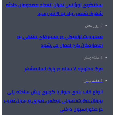
سخنگوی اورژانس تهران: تعداد مصدومان حادثه
شهرک شمس آباد به ۲۱نفر رسید
7 روز پیش
محدودیت ترافیکی در مسیرهای منتهی به
امامزادگان کرج اعمال می‌شود
1 هفته پیش
مرگ دختربچه ۷ ساله در پارک اسلامشهر
1 هفته پیش
انواع قاب بندی دیوار با گچبری پیش ساخته پلی
یورتان دکارت؛ تحولی لوکس، فوری و بدون تخریب
در دکوراسیون داخلی