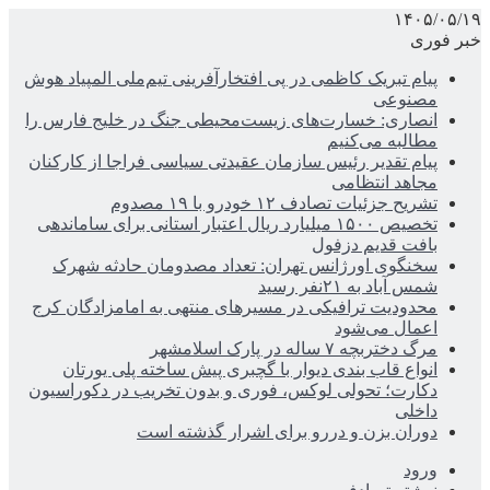
۱۴۰۵/۰۵/۱۹
خبر فوری
پیام تبریک کاظمی در پی افتخارآفرینی تیم‌ملی المپیاد هوش
مصنوعی
انصاری: خسارت‌های زیست‌محیطی جنگ در خلیج فارس را
مطالبه‌ می‌کنیم
پیام تقدیر رئیس سازمان عقیدتی سیاسی فراجا از کارکنان
مجاهد انتظامی
تشریح جزئیات تصادف ۱۲ خودرو با ۱۹ مصدوم
تخصیص ۱۵۰۰ میلیارد ریال اعتبار استانی برای ساماندهی
بافت قدیم دزفول
سخنگوی اورژانس تهران: تعداد مصدومان حادثه شهرک
شمس آباد به ۲۱نفر رسید
محدودیت ترافیکی در مسیرهای منتهی به امامزادگان کرج
اعمال می‌شود
مرگ دختربچه ۷ ساله در پارک اسلامشهر
انواع قاب بندی دیوار با گچبری پیش ساخته پلی یورتان
دکارت؛ تحولی لوکس، فوری و بدون تخریب در دکوراسیون
داخلی
دوران بزن و دررو برای اشرار گذشته است
ورود