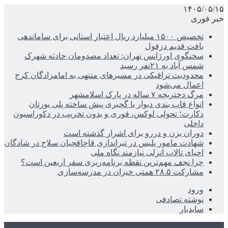
۱۴۰۵/۰۵/۱۵
خبر فوری
تخصیص ۱۵۰۰ میلیارد ریال اعتبار استانی برای ساماندهی
بافت قدیم دزفول
سخنگوی اورژانس تهران: تعداد مصدومان حادثه شهرک
شمس آباد به ۲۱نفر رسید
محدودیت ترافیکی در مسیرهای منتهی به امامزادگان کرج
اعمال می‌شود
مرگ دختربچه ۷ ساله در پارک اسلامشهر
انواع قاب بندی دیوار با گچبری پیش ساخته پلی یورتان
دکارت؛ تحولی لوکس، فوری و بدون تخریب در دکوراسیون
داخلی
دوران بزن و دررو برای اشرار گذشته است
شهادت مامور پلیس در تیراندازی قاچاقچیان سلاح در شادگان
احیای تالاب انزلی نیازمند نگاه ملی
چرا نجف مهم‌ترین نقطه برنامه‌ریزی سفر اربعین است؟
مشارکت ۲۸.۵ همتی خیران در مدرسه‌سازی
ورود
نوشته تصادفی
سایدبار