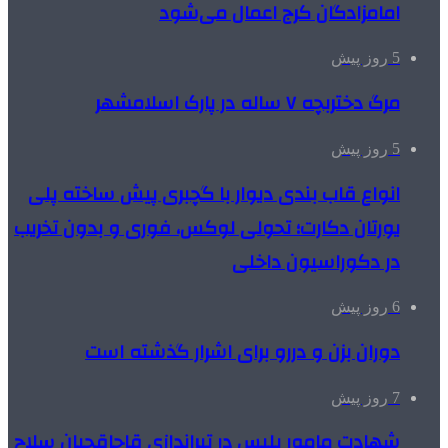
امامزادگان کرج اعمال می‌شود
5 روز پیش
مرگ دختربچه ۷ ساله در پارک اسلامشهر
5 روز پیش
انواع قاب بندی دیوار با گچبری پیش ساخته پلی
یورتان دکارت؛ تحولی لوکس، فوری و بدون تخریب
در دکوراسیون داخلی
6 روز پیش
دوران بزن و دررو برای اشرار گذشته است
7 روز پیش
شهادت مامور پلیس در تیراندازی قاچاقچیان سلاح