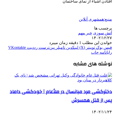
افتادن اشیاء از نمای ساختمان
منبع:همشهری آنلاین
برچسب ها
آتش‌ سوزی
خبر مهم
۱۴۰۲/۱۲/۲۷
خواندن این مطلب 1 دقیقه زمان میبرد
فیس بوک
توییتر (X)
لینکدین
‫تامبلر
‫پین‌ترست
‫رددیت
‫VKontakte
رایانامه
چاپ
نوشته های مشابه
دخترکشی مرد میانسال در ملأعام | خودکشی داماد
پس از قتل همسرش
۱۴۰۲/۱۱/۲۴