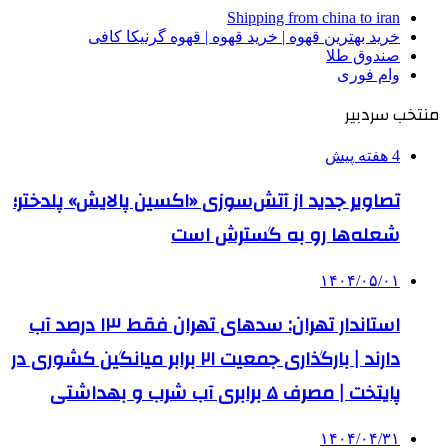
Shipping from china to iran
خرید بهترین قهوه | خرید قهوه | قهوه گرنیکا کافی
صندوق طلا
وام فوری
منتخب سردبیر
4 هفته پیش
تصاویر جدید از آتش‌سوزی «اکسین پالایش» پلدختر؛
شعله‌ها رو به گسترش است
۱۴۰۴/۰۵/۰۱
استاندار تهران: سدهای تهران فقط ۱۳ درصد آب
دارند | بارگذاری جمعیت ۲۱ برابر میانگین کشوری در
پایتخت | مصرف ۵ برابری آب شرب و بهداشتی
۱۴۰۴/۰۴/۳۱