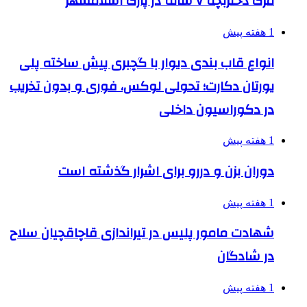
مرگ دختربچه ۷ ساله در پارک اسلامشهر
1 هفته پیش
انواع قاب بندی دیوار با گچبری پیش ساخته پلی
یورتان دکارت؛ تحولی لوکس، فوری و بدون تخریب
در دکوراسیون داخلی
1 هفته پیش
دوران بزن و دررو برای اشرار گذشته است
1 هفته پیش
شهادت مامور پلیس در تیراندازی قاچاقچیان سلاح
در شادگان
1 هفته پیش