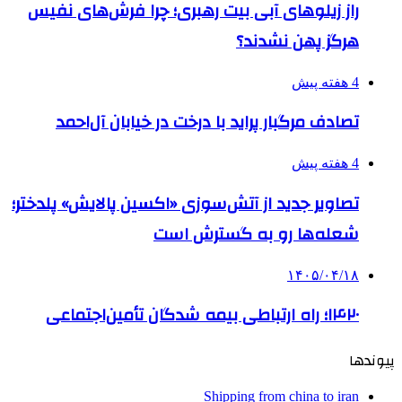
راز زیلوهای آبی بیت رهبری؛ چرا فرش‌های نفیس
هرگز پهن نشدند؟
4 هفته پیش
تصادف مرگبار پراید با درخت در خیابان آل‌احمد
4 هفته پیش
تصاویر جدید از آتش‌سوزی «اکسین پالایش» پلدختر؛
شعله‌ها رو به گسترش است
۱۴۰۵/۰۴/۱۸
۱۴۲۰؛ راه ارتباطی بیمه شدگان تأمین‌اجتماعی
پیوندها
Shipping from china to iran