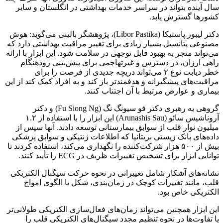
سال آینده بتواند در سراسر خدمات بهداشتی در انگلستان و سایر
کشورها گسترش یابد.
دکتر لیبور پاستیکا (Libor Pastika)، پژوهشگر بالینی می‌گوید: هوش
مصنوعی پتانسیل بسیار زیادی برای تغییر مراقبت بهداشتی دارد که
می‌تواند منجر به بهبود قابل توجهی در سلامت شود. این ابزار با ارائه
راهی ارزان، در دسترس و غیرتهاجمی برای پیش‌بینی زودهنگام
خطر دیابت نوع ۲ می‌تواند دریچه جدیدی از فرصت را برای
مراقبت‌های پیشگیرانه و هدفمندتر باز کند و به افراد کمک کند از این
بیماری و عوارض مرتبط با آن اجتناب کنند.
گروهی به رهبری دکتر فو سیونگ نگ (Fu Siong Ng) و دکتر
آروناشیس سائو (Arunashis Sau) این ابزار را با استفاده از ۱.۲
میلیون نوار قلب از سوابق بیمارستانی توسعه دادند. آنها سپس از
داده‌های بانک زیستی بریتانیا که اطلاعات ژنتیکی و سوابق پزشکی
بیش از ۵۰۰ هزار شرکت‌کننده را نگهداری می‌کند، استفاده کردند تا
توانایی ابزار برای تشخیص تغییرات ظریف در ECG را تأیید کنند.
نشانه‌های آشکار شامل تغییراتی در نحوه حرکت سیگنال الکتریکی
قلب، مانند تغییرات کوچک در زمان‌بندی، شکل یا الگوی امواج
الکتریکی خاص بود.
این ابزار همچنین می‌تواند زمان‌های فعال‌سازی الکتریکی طولانی‌تر
یا تفاوت‌ها در نحوه تنظیم مجدد سیگنال‌های الکتریکی قلب را