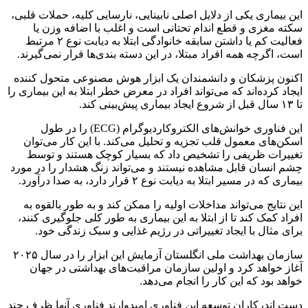
این بیماری یکی از دلایل اصلی نابینایی، نارسایی کلیه، حملات قلبی،
سکته مغزی و قطع اندام تحتانی است و اغلب با اضافه وزن یا
فعالیت کم یا داشتن سابقه خانوادگی ابتلا به دیابت نوع ۲ مرتبط
است، اگرچه همه افراد مبتلا، در این دسته بندی‌ها قرار نمی‌گیرند.
اکنون پزشکان و دانشمندان یک ابزار هوش مصنوعی متحول کننده
ایجاد کرده‌اند که می‌تواند افراد در معرض خطر ابتلا به این بیماری را
تا ۱۳ سال قبل از شروع ایجاد بیماری پیش‌بینی کند.
این فناوری خوانش‌های الکتروکاردیوگرام (ECG) را در طول
اسکن‌های معمول قلب تجزیه و تحلیل می‌کند. با این کار می‌توان
تغییرات ظریفی را تشخیص داد که بسیار کوچک هستند و توسط
چشم انسان قابل مشاهده نیستند و می‌تواند زنگ هشدار را در مورد
بیماری که در مسیر ابتلا به دیابت نوع ۲ قرار دارد، به صدا درآورد.
این نتایج می‌تواند مداخلات اولیه را ممکن کند و به طور بالقوه به
افراد کمک کند تا از ابتلا به این بیماری به طور کلی جلوگیری کنند،
برای مثال با ایجاد تغییراتی در رژیم غذایی و سبک زندگی خود.
سازمان بهداشت ملی انگلستان آزمایش این ابزار را در سال ۲۰۲۵
آغاز خواهد کرد و اولین سازمان مراقبت‌های بهداشتی در جهان
خواهد بود که این کار را انجام می‌دهد.
دست اندرکاران توسعه این فناوری امیدوارند فناوری آنها ظرف چند