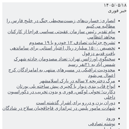
۱۴۰۵/۰۵/۱۸
خبر فوری
انصاری: خسارت‌های زیست‌محیطی جنگ در خلیج فارس را
مطالبه‌ می‌کنیم
پیام تقدیر رئیس سازمان عقیدتی سیاسی فراجا از کارکنان
مجاهد انتظامی
تشریح جزئیات تصادف ۱۲ خودرو با ۱۹ مصدوم
تخصیص ۱۵۰۰ میلیارد ریال اعتبار استانی برای ساماندهی
بافت قدیم دزفول
سخنگوی اورژانس تهران: تعداد مصدومان حادثه شهرک
شمس آباد به ۲۱نفر رسید
محدودیت ترافیکی در مسیرهای منتهی به امامزادگان کرج
اعمال می‌شود
مرگ دختربچه ۷ ساله در پارک اسلامشهر
انواع قاب بندی دیوار با گچبری پیش ساخته پلی یورتان
دکارت؛ تحولی لوکس، فوری و بدون تخریب در دکوراسیون
داخلی
دوران بزن و دررو برای اشرار گذشته است
شهادت مامور پلیس در تیراندازی قاچاقچیان سلاح در شادگان
ورود
نوشته تصادفی