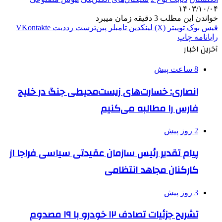
۱۴۰۳/۱۰/۰۴
خواندن این مطلب 3 دقیقه زمان میبرد
فیس بوک
توییتر (X)
لینکدین
‫تامبلر
‫پین‌ترست
‫رددیت
‫VKontakte
رایانامه
چاپ
آخرین اخبار
8 ساعت پیش
انصاری: خسارت‌های زیست‌محیطی جنگ در خلیج
فارس را مطالبه‌ می‌کنیم
2 روز پیش
پیام تقدیر رئیس سازمان عقیدتی سیاسی فراجا از
کارکنان مجاهد انتظامی
3 روز پیش
تشریح جزئیات تصادف ۱۲ خودرو با ۱۹ مصدوم