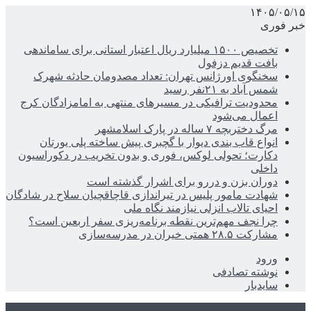
۱۴۰۵/۰۵/۱۵
خبر فوری
تخصیص ۱۵۰۰ میلیارد ریال اعتبار استانی برای ساماندهی
بافت قدیم دزفول
سخنگوی اورژانس تهران: تعداد مصدومان حادثه شهرک
شمس آباد به ۲۱نفر رسید
محدودیت ترافیکی در مسیرهای منتهی به امامزادگان کرج
اعمال می‌شود
مرگ دختربچه ۷ ساله در پارک اسلامشهر
انواع قاب بندی دیوار با گچبری پیش ساخته پلی یورتان
دکارت؛ تحولی لوکس، فوری و بدون تخریب در دکوراسیون
داخلی
دوران بزن و دررو برای اشرار گذشته است
شهادت مامور پلیس در تیراندازی قاچاقچیان سلاح در شادگان
احیای تالاب انزلی نیازمند نگاه ملی
چرا نجف مهم‌ترین نقطه برنامه‌ریزی سفر اربعین است؟
مشارکت ۲۸.۵ همتی خیران در مدرسه‌سازی
ورود
نوشته تصادفی
سایدبار