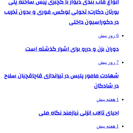
انواع قاب بندی دیوار با گچبری پیش ساخته پلی
یورتان دکارت؛ تحولی لوکس، فوری و بدون تخریب
در دکوراسیون داخلی
6 روز پیش
دوران بزن و دررو برای اشرار گذشته است
7 روز پیش
شهادت مامور پلیس در تیراندازی قاچاقچیان سلاح
در شادگان
1 هفته پیش
احیای تالاب انزلی نیازمند نگاه ملی
1 هفته پیش