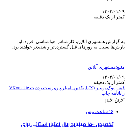
۱۴۰۴/۰۱/۰۹
کمتر از یک دقیقه
به گزارش همشهری آنلاین، کارشناس هواشناسی افزود:
این
بارش‌ها نسبت به روزهای قبل گسترده‌تر و شدیدتر خواهند بود.
منبع:همشهری آنلاین
۱۴۰۴/۰۱/۰۹
کمتر از یک دقیقه
فیس بوک
توییتر (X)
لینکدین
‫تامبلر
‫پین‌ترست
‫رددیت
‫VKontakte
رایانامه
چاپ
آخرین اخبار
18 ساعت پیش
تخصیص ۱۵۰۰ میلیارد ریال اعتبار استانی برای