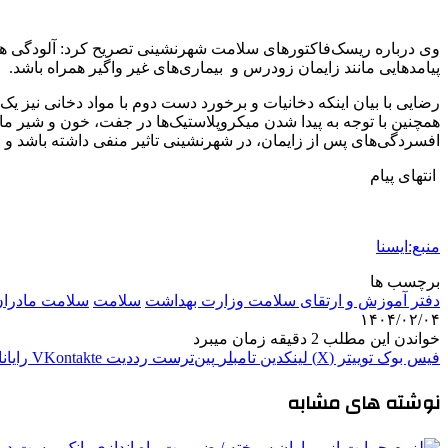
وی درباره ریسک‌فاکتورهای سلامت شهرنشینی تصریح کرد: آلودگی هو
پیامدهایی مانند زایمان زودرس و بیماری‌های غیر واگیر همراه باشد.
رضایی با بیان اینکه دخانیات و برخورد دست دوم با مواد دخانی نیز ی
همچنین با توجه به پیدا شدن میکروپلاستیک‌ها در جفت، خون و شیر م
افسردگی‌های پس از زایمان، در شهرنشینی تاثیر منفی داشته باشد 
انتهای پیام
منبع:ایسنا
برچسب ها
دفتر آموزش و ارتقای سلامت وزارت بهداشت
سلامت
سلامت مادران
۱۴۰۴/۰۲/۰۴
خواندن این مطلب 2 دقیقه زمان میبرد
فیس بوک
توییتر (X)
لینکدین
‫تامبلر
‫پین‌ترست
‫رددیت
‫VKontakte
رایان
نوشته های مشابه