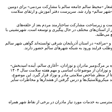
 شعار «محیط سالم جامعه سالم با مشارکت مردمی» برای دومین
ه سلامت، شهر دماوند به برنامه «شهر سالم» وارد شد. سرپرست دفتر آموزش و ارتقای سلامت
محیط ارتقادهنده سلامت و زیرساخت مشارکت ساختارمند مردم بعد از حلقه‌های
سلامت، بزرگترین و کلیدی‌ترین برنامه ارتقای سلامت در معاونت بهداشت وزارت بهداشت به حساب می‌آید که در بیش از ۲۰ شهر از استان‌های مختلف در حال پیگیری و توسعه است. شهرنشینی با
می‌طلبد.
فت‌کنند، گفت: شهرهای «سهند» و «مراغه» در استان آذربایجان شرقی توانسته‌اند گواهی شهر سالم
وطلب فرایند ورود به شبکه شهرهای سالم حضور دارند.
بر مرگ‌ومیر مادران و نوزادان، «آغازی سالم، آینده امیدبخش»
نامگذاری شده و همچین با توجه به اولویت جهانی موضوع مرگ‌ومیر مادران و نوزادان و اولویت ملی موضوع جوانی جمعیت، سلامت مادران و نوزادان از موضوعات اساسی و مهم هفته سلامت سال ۱۴۰۴
از منظر شاخص سلامتی مادر و نوزاد قرار گیرد. این موضوع،
د میکروپلاستیک‌ها و درس گرفتن از هشدارها و مخاطرات سایر
ترسی به خدمات مورد نیاز مادران در برخی از نقاط شهر همراه