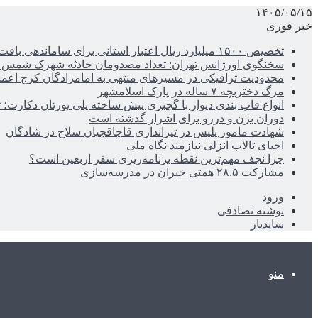
۱۴۰۵/۰۵/۱۵
خبر فوری
تخصیص ۱۵۰۰ میلیارد ریال اعتبار استانی برای ساماندهی بافت قدیم دزفول
سخنگوی اورژانس تهران: تعداد مصدومان حادثه شهرک شمس آباد به ۲۱نف
محدودیت ترافیکی در مسیرهای منتهی به امامزادگان کرج اعم
مرگ دختربچه ۷ ساله در پارک اسلامشهر
انواع قاب بندی دیوار با گچبری پیش ساخته پلی یورتان دکارت
دوران بزن و دررو برای اشرار گذشته است
شهادت مامور پلیس در تیراندازی قاچاقچیان سلاح در شادگان
احیای تالاب انزلی نیازمند نگاه ملی
چرا نجف مهم‌ترین نقطه برنامه‌ریزی سفر اربعین است؟
مشارکت ۲۸.۵ همتی خیران در مدرسه‌سازی
ورود
نوشته تصادفی
سایدبار
منو