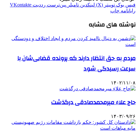
فیس بوک
توییتر (X)
لینکدین
‫تامبلر
‫پین‌ترست
‫رددیت
‫VKontakte
رایانامه
چاپ
نوشته های مشابه
مردم به حق انتظار دارند که پرونده قضایی‌شان با
سرعت رسیدگی شود
۱۴۰۲/۱۱/۰۸
حاج علاء میرمحمدصادقی درگذشت
۱۴۰۳/۰۹/۲۶