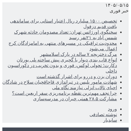
۱۴۰۵/۰۵/۱۵
خبر فوری
تخصیص ۱۵۰۰ میلیارد ریال اعتبار استانی برای ساماندهی
بافت قدیم دزفول
سخنگوی اورژانس تهران: تعداد مصدومان حادثه شهرک
شمس آباد به ۲۱نفر رسید
محدودیت ترافیکی در مسیرهای منتهی به امامزادگان کرج
اعمال می‌شود
مرگ دختربچه ۷ ساله در پارک اسلامشهر
انواع قاب بندی دیوار با گچبری پیش ساخته پلی یورتان
دکارت؛ تحولی لوکس، فوری و بدون تخریب در دکوراسیون
داخلی
دوران بزن و دررو برای اشرار گذشته است
شهادت مامور پلیس در تیراندازی قاچاقچیان سلاح در شادگان
احیای تالاب انزلی نیازمند نگاه ملی
چرا نجف مهم‌ترین نقطه برنامه‌ریزی سفر اربعین است؟
مشارکت ۲۸.۵ همتی خیران در مدرسه‌سازی
ورود
نوشته تصادفی
سایدبار