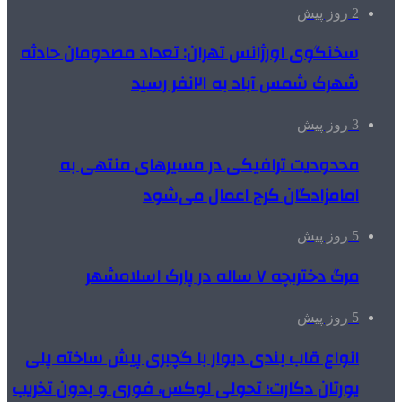
2 روز پیش
سخنگوی اورژانس تهران: تعداد مصدومان حادثه
شهرک شمس آباد به ۲۱نفر رسید
3 روز پیش
محدودیت ترافیکی در مسیرهای منتهی به
امامزادگان کرج اعمال می‌شود
5 روز پیش
مرگ دختربچه ۷ ساله در پارک اسلامشهر
5 روز پیش
انواع قاب بندی دیوار با گچبری پیش ساخته پلی
یورتان دکارت؛ تحولی لوکس، فوری و بدون تخریب