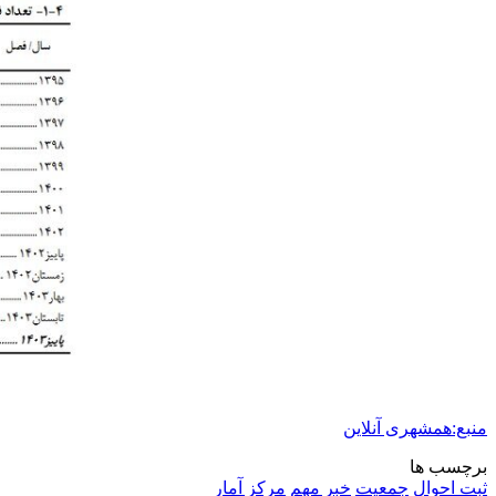
منبع:همشهری آنلاین
برچسب ها
ثبت احوال
جمعیت
خبر مهم
مرکز آمار