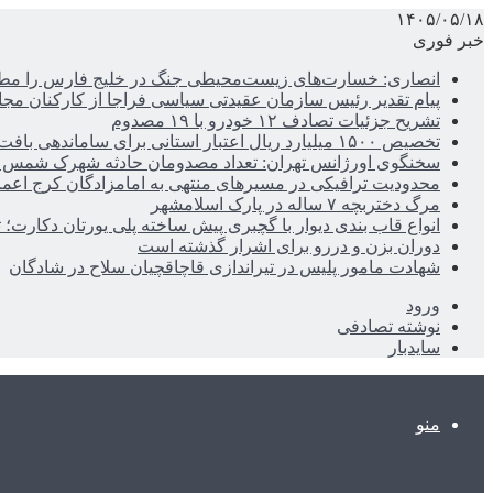
۱۴۰۵/۰۵/۱۸
خبر فوری
انصاری: خسارت‌های زیست‌محیطی جنگ در خلیج فارس را مطالب
پیام تقدیر رئیس سازمان عقیدتی سیاسی فراجا از کارکنان مجا
تشریح جزئیات تصادف ۱۲ خودرو با ۱۹ مصدوم
تخصیص ۱۵۰۰ میلیارد ریال اعتبار استانی برای ساماندهی بافت قدیم دزفول
سخنگوی اورژانس تهران: تعداد مصدومان حادثه شهرک شمس آباد به ۲۱نف
محدودیت ترافیکی در مسیرهای منتهی به امامزادگان کرج اعم
مرگ دختربچه ۷ ساله در پارک اسلامشهر
انواع قاب بندی دیوار با گچبری پیش ساخته پلی یورتان دکارت
دوران بزن و دررو برای اشرار گذشته است
شهادت مامور پلیس در تیراندازی قاچاقچیان سلاح در شادگان
ورود
نوشته تصادفی
سایدبار
منو