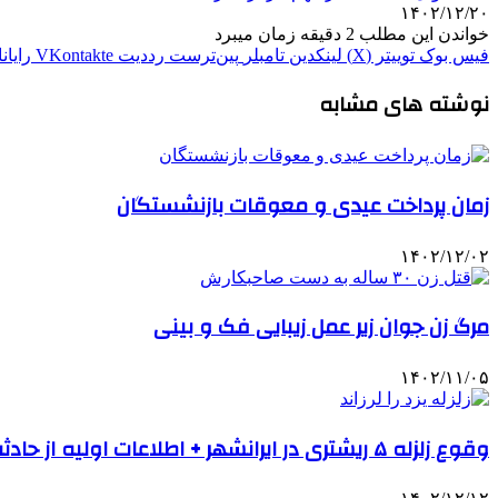
۱۴۰۲/۱۲/۲۰
خواندن این مطلب 2 دقیقه زمان میبرد
فیس بوک
توییتر (X)
لینکدین
‫تامبلر
‫پین‌ترست
‫رددیت
‫VKontakte
رایان
نوشته های مشابه
زمان پرداخت عیدی و معوقات بازنشستگان
۱۴۰۲/۱۲/۰۲
مرگ زن جوان زیر عمل زیبایی فک و بینی
۱۴۰۲/۱۱/۰۵
وقوع زلزله ۵ ریشتری در ایرانشهر + اطلاعات اولیه از حادثه