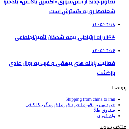
تصاویر جدید از آتش‌سوزی «اکسین پالایش» پلدختر؛
شعله‌ها رو به گسترش است
۱۴۰۵/۰۴/۱۸
۱۴۲۰؛ راه ارتباطی بیمه شدگان تأمین‌اجتماعی
۱۴۰۵/۰۴/۱۶
فعالیت پایانه های بیهقی و غرب به روال عادی
بازگشت
پیوندها
Shipping from china to iran
خرید بهترین قهوه | خرید قهوه | قهوه گرنیکا کافی
صندوق طلا
وام فوری
منتخب سردبیر