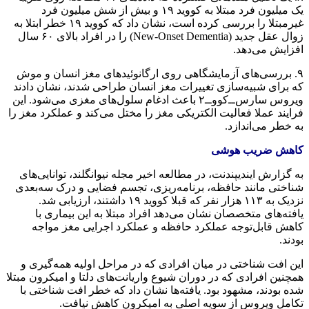
یک میلیون فرد مبتلا به کووید ۱۹ و بیش از شش میلیون فرد
غیرمبتلا را بررسی کرده است، نشان داد که کووید ۱۹ خطر ابتلا به
زوال عقل جدید (New-Onset Dementia) را در افراد بالای ۶۰ سال
افزایش می‌دهد.
۹. بررسی‌های آزمایشگاهی روی ارگانوئیدهای مغز انسان و موش
که برای شبیه‌سازی تغییرات مغز انسان طراحی شدند، نشان دادند
ویروس سارس‌ــ‌کووــ‌۲ باعث ادغام سلول‌های مغزی می‌شود. این
فرایند عملا فعالیت الکتریکی مغز را مختل می‌کند و عملکرد مغز را
به خطر می‌اندازد.
کاهش ضریب هوشی
به گزارش ایندیپندنت، در مطالعه اخیر مجله نیوانگلند، توانایی‌های
شناختی مانند حافظه، برنامه‌ریزی، تجسم فضایی و درک سه‌بعدی
نزدیک به ۱۱۳ هزار نفر که قبلا کووید ۱۹ داشتند، ارزیابی شد.
یافته‌های متخصصان نشان می‌دهد افراد مبتلا به این بیماری با
کاهش قابل‌توجه عملکرد حافظه و عملکرد اجرایی مغز مواجه
بودند.
این افت شناختی در میان افرادی که در مراحل اولیه همه‌گیری و
همچنین افرادی که در دوران شیوع واریانت‌های دلتا و امیکرون مبتلا
شده بودند، مشهود بود. یافته‌ها نشان داد که خطر افت شناختی با
تکامل ویروس از سویه اصلی به امیکرون کاهش نیافت.