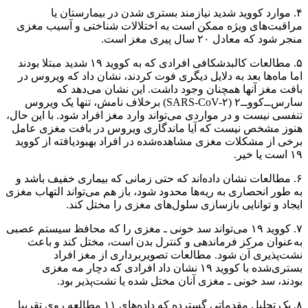
۴. موارد کووید شدید نیازمند بستری‌ شدن در بیمارستان یا
مراقبت‌های ویژه ممکن است به اختلالات شناختی و آسیب مغزی
منجر شود که معادل ۲۰ سال پیری مغز است.
۵. مطالعات کالبدشکافی افرادی که به کووید ۱۹ شدید مبتلا بودند
اما ماه‌ها بعد به دلایل دیگری فوت کردند، نشان داد که ویروس در
بافت مغز آنها همچنان وجود داشت. این نشان می‌دهد که
سارس‌ــ‌کووــ‌۲ (SARS-CoV-۲) برخلاف نامش، تنها یک ویروس
تنفسی نیست و در مواردی می‌تواند وارد مغز افراد شود. با این حال،
هنوز مشخص نیست که آیا ماندگاری ویروس در بافت مغزی عامل
برخی از مشکلات مغزی مشاهده‌شده در افراد بهبودیافته از کووید
۱۹ است یا خیر.
۶. مطالعات نشان داده‌اند که حتی زمانی که بیماری خفیف باشد و
به طور انحصاری به ریه‌ها محدود شود، باز هم می‌تواند التهاب مغزی
ایجاد و توانایی بازسازی سلول‌های مغزی را مختل کند.
۷. کووید ۱۹ می‌تواند سد خونی‌ ـ مغزی را که محافظ سیستم عصبی
به‌عنوان مرکز فرماندهی و کنترل بدن است، مختل کند و باعث
نشت‌پذیری آن شود. مطالعات تصویربرداری از مغز افراد
بستری‌شده با کووید ۱۹ نشان داد افرادی که دچار مه مغزی
بودند، سد خونی‌ ـ مغزی آنان مختل شده یا نشت‌پذیر بود.
۸. یک تحلیل مقدماتی گسترده که داده‌های ۱۱ مطالعه روی تقریبا