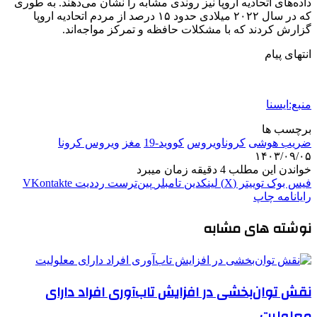
داده‌های اتحادیه اروپا نیز روندی مشابه را نشان می‌دهند. به طوری
که در سال ۲۰۲۲ میلادی حدود ۱۵ درصد از مردم اتحادیه اروپا
گزارش کردند که با مشکلات حافظه و تمرکز مواجه‌اند.
انتهای پیام
منبع:ایسنا
برچسب ها
ضریب هوشی
کروناویروس
کووید-19
مغز
ویروس کرونا
۱۴۰۳/۰۹/۰۵
خواندن این مطلب 4 دقیقه زمان میبرد
فیس بوک
توییتر (X)
لینکدین
‫تامبلر
‫پین‌ترست
‫رددیت
‫VKontakte
رایانامه
چاپ
نوشته های مشابه
نقش توان‌بخشی در افزایش تاب‌آوری افراد دارای
معلولیت