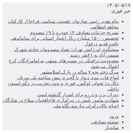
۱۴۰۵/۰۵/۱۷
خبر فوری
پیام تقدیر رئیس سازمان عقیدتی سیاسی فراجا از کارکنان
مجاهد انتظامی
تشریح جزئیات تصادف ۱۲ خودرو با ۱۹ مصدوم
تخصیص ۱۵۰۰ میلیارد ریال اعتبار استانی برای ساماندهی
بافت قدیم دزفول
سخنگوی اورژانس تهران: تعداد مصدومان حادثه شهرک
شمس آباد به ۲۱نفر رسید
محدودیت ترافیکی در مسیرهای منتهی به امامزادگان کرج
اعمال می‌شود
مرگ دختربچه ۷ ساله در پارک اسلامشهر
انواع قاب بندی دیوار با گچبری پیش ساخته پلی یورتان
دکارت؛ تحولی لوکس، فوری و بدون تخریب در دکوراسیون
داخلی
دوران بزن و دررو برای اشرار گذشته است
شهادت مامور پلیس در تیراندازی قاچاقچیان سلاح در شادگان
احیای تالاب انزلی نیازمند نگاه ملی
ورود
نوشته تصادفی
سایدبار