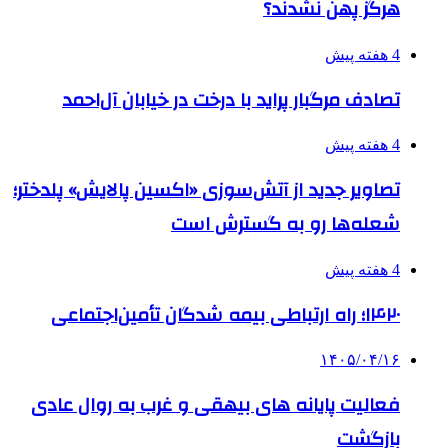
هرگز پهن نشدند؟
4 هفته پیش
تصادف مرگبار پراید با درخت در خیابان آل‌احمد
4 هفته پیش
تصاویر جدید از آتش‌سوزی «اکسین پالایش» پلدختر؛
شعله‌ها رو به گسترش است
4 هفته پیش
۱۴۲۰؛ راه ارتباطی بیمه شدگان تأمین‌اجتماعی
۱۴۰۵/۰۴/۱۶
فعالیت پایانه های بیهقی و غرب به روال عادی
بازگشت