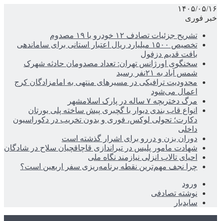
۱۴۰۵/۰۵/۱۶
خبر فوری
تشریح جزئیات تصادف ۱۲ خودرو با ۱۹ مصدوم
تخصیص ۱۵۰۰ میلیارد ریال اعتبار استانی برای ساماندهی
بافت قدیم دزفول
سخنگوی اورژانس تهران: تعداد مصدومان حادثه شهرک
شمس آباد به ۲۱نفر رسید
محدودیت ترافیکی در مسیرهای منتهی به امامزادگان کرج
اعمال می‌شود
مرگ دختربچه ۷ ساله در پارک اسلامشهر
انواع قاب بندی دیوار با گچبری پیش ساخته پلی یورتان
دکارت؛ تحولی لوکس، فوری و بدون تخریب در دکوراسیون
داخلی
دوران بزن و دررو برای اشرار گذشته است
شهادت مامور پلیس در تیراندازی قاچاقچیان سلاح در شادگان
احیای تالاب انزلی نیازمند نگاه ملی
چرا نجف مهم‌ترین نقطه برنامه‌ریزی سفر اربعین است؟
ورود
نوشته تصادفی
سایدبار