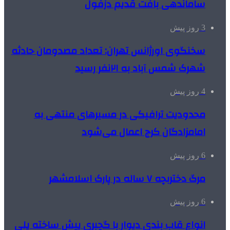
ساماندهی بافت قدیم دزفول
3 روز پیش
سخنگوی اورژانس تهران: تعداد مصدومان حادثه
شهرک شمس آباد به ۲۱نفر رسید
4 روز پیش
محدودیت ترافیکی در مسیرهای منتهی به
امامزادگان کرج اعمال می‌شود
6 روز پیش
مرگ دختربچه ۷ ساله در پارک اسلامشهر
6 روز پیش
انواع قاب بندی دیوار با گچبری پیش ساخته پلی