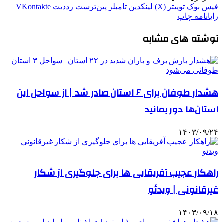
فیس بوک
توییتر (X)
لینکدین
‫تامبلر
‫پین‌ترست
‫رددیت
‫VKontakte
رایانامه
چاپ
نوشته های مشابه
هشدار طوفان برای ۶ استان صادر شد | از سواحل این
استان‌ها دور بمانید
۱۴۰۳/۰۹/۲۴
راهکار عجیب آفریقایی ها برای جلوگیری از شکار
غیرقانونی | ویدئو
۱۴۰۳/۰۹/۱۸