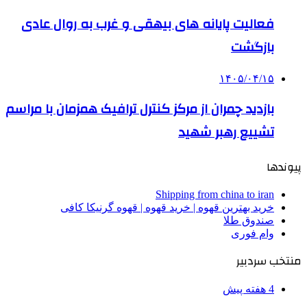
فعالیت پایانه های بیهقی و غرب به روال عادی
بازگشت
۱۴۰۵/۰۴/۱۵
بازدید چمران از مرکز کنترل ترافیک همزمان با مراسم
تشییع رهبر شهید
پیوندها
Shipping from china to iran
خرید بهترین قهوه | خرید قهوه | قهوه گرنیکا کافی
صندوق طلا
وام فوری
منتخب سردبیر
4 هفته پیش