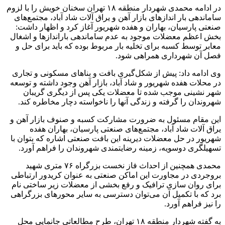
در ادامه محمدی شهردار منطقه ۱۸ تهران سخنان خویش را با لزوم
ساماندهی بار اندازهای بازار آهن و یراق آلات شاد آباد، مجتمع‌های
صنعتی پارسیان، بهاران و هفده شهریور آغاز کرد و اظهار داشت:
بخش اعظم معضلات موجود به عدم ساماندهی باراندازها و اشغال
معابر توسط کسبه برای تخلیه بار مربوط بوده که باید برای حل و
فصل آن شهرداری همراهی شود.
وی ادامه داد: پیش از شکل‌گیری بافت و بناهای مسکونی و تجاری
در محلات هفده شهریور و شاد آباد، بازار آهن وجود داشته و توسعه
شهر نشینی موجب شده تا معضلات یکی پس از دیگری گریبان
شهروندان را گرفته و زندگی آنها را ناخواسته دچار مخاطره کند.
این مقام مسئول به ضرورت مشارکت کسبه و صنوف بازار آهن و
یراق آلات شاد آباد، مجتمع‌های صنعتی پارسیان، بهاران هفده
شهریور در حل معضلات دیرینه این بافت صنعتی اشاره که بتوان با
تسهیلگری دوسویه، زمینه رضایتمندی شهروندان را فراهم آورد.
محمدی همچنین از احداث فاز نخست بزرگراه ۷۶ متری شهید
بروجردی در مجاورت این اماکن صنعتی به عنوان کریدور ارتباطی
برای روان سازی ترافیک و رفع بخشی از معضلات زیر ساختی نام
برد که با تکمیل آن می‌توان دسترسی به سایر محورهای بزرگراهی
را نیز فراهم آورد.
به گفته شهردار منطقه ۱۸ تهران، طرح مطالعاتی جانمایی محل