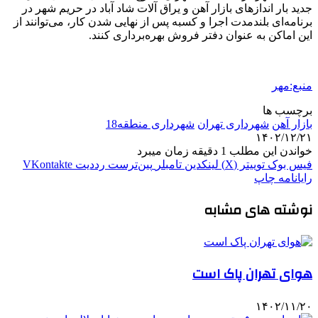
جدید بار اندازهای بازار آهن و یراق آلات شاد آباد در حریم شهر در
برنامه‌ای بلندمدت اجرا و کسبه پس از نهایی شدن کار، می‌توانند از
این اماکن به عنوان دفتر فروش بهره‌برداری کنند.
منبع:مهر
برچسب ها
بازار آهن
شهرداری تهران
شهرداری منطقه18
۱۴۰۲/۱۲/۲۱
خواندن این مطلب 1 دقیقه زمان میبرد
فیس بوک
توییتر (X)
لینکدین
‫تامبلر
‫پین‌ترست
‫رددیت
‫VKontakte
رایانامه
چاپ
نوشته های مشابه
هوای تهران پاک است
۱۴۰۲/۱۱/۲۰