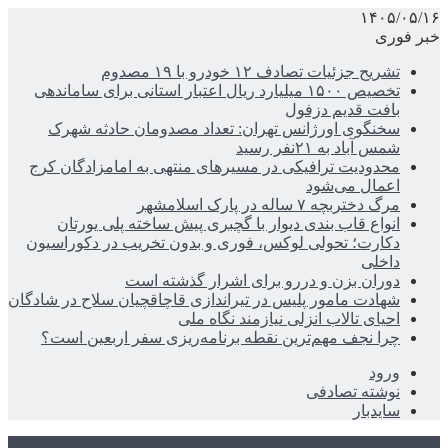
۱۴۰۵/۰۵/۱۶
خبر فوری
تشریح جزئیات تصادف ۱۲ خودرو با ۱۹ مصدوم
تخصیص ۱۵۰۰ میلیارد ریال اعتبار استانی برای ساماندهی
بافت قدیم دزفول
سخنگوی اورژانس تهران: تعداد مصدومان حادثه شهرک
شمس آباد به ۲۱نفر رسید
محدودیت ترافیکی در مسیرهای منتهی به امامزادگان کرج
اعمال می‌شود
مرگ دختربچه ۷ ساله در پارک اسلامشهر
انواع قاب بندی دیوار با گچبری پیش ساخته پلی یورتان
دکارت؛ تحولی لوکس، فوری و بدون تخریب در دکوراسیون
داخلی
دوران بزن و دررو برای اشرار گذشته است
شهادت مامور پلیس در تیراندازی قاچاقچیان سلاح در شادگان
احیای تالاب انزلی نیازمند نگاه ملی
چرا نجف مهم‌ترین نقطه برنامه‌ریزی سفر اربعین است؟
ورود
نوشته تصادفی
سایدبار