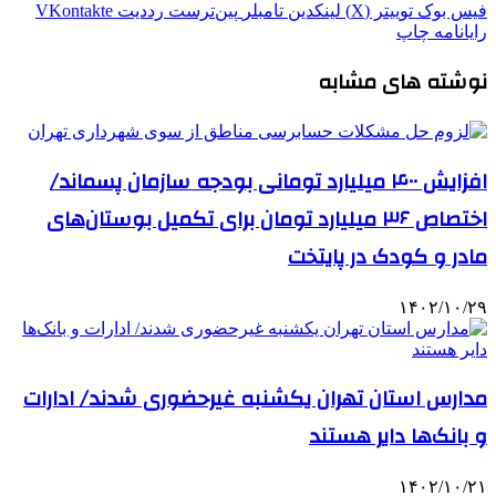
فیس بوک
توییتر (X)
لینکدین
‫تامبلر
‫پین‌ترست
‫رددیت
‫VKontakte
رایانامه
چاپ
نوشته های مشابه
افزایش ۴۰۰ میلیارد تومانی بودجه سازمان پسماند/
اختصاص ۳۶ میلیارد تومان برای تکمیل بوستان‌های
مادر و کودک در پایتخت
۱۴۰۲/۱۰/۲۹
مدارس استان تهران یکشنبه غیرحضوری شدند/ ادارات
و بانک‌ها دایر هستند
۱۴۰۲/۱۰/۲۱