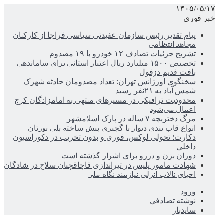
۱۴۰۵/۰۵/۱۷
خبر فوری
پیام تقدیر رئیس سازمان عقیدتی سیاسی فراجا از کارکنان
مجاهد انتظامی
تشریح جزئیات تصادف ۱۲ خودرو با ۱۹ مصدوم
تخصیص ۱۵۰۰ میلیارد ریال اعتبار استانی برای ساماندهی
بافت قدیم دزفول
سخنگوی اورژانس تهران: تعداد مصدومان حادثه شهرک
شمس آباد به ۲۱نفر رسید
محدودیت ترافیکی در مسیرهای منتهی به امامزادگان کرج
اعمال می‌شود
مرگ دختربچه ۷ ساله در پارک اسلامشهر
انواع قاب بندی دیوار با گچبری پیش ساخته پلی یورتان
دکارت؛ تحولی لوکس، فوری و بدون تخریب در دکوراسیون
داخلی
دوران بزن و دررو برای اشرار گذشته است
شهادت مامور پلیس در تیراندازی قاچاقچیان سلاح در شادگان
احیای تالاب انزلی نیازمند نگاه ملی
ورود
نوشته تصادفی
سایدبار