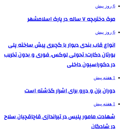
6 روز پیش
مرگ دختربچه ۷ ساله در پارک اسلامشهر
6 روز پیش
انواع قاب بندی دیوار با گچبری پیش ساخته پلی
یورتان دکارت؛ تحولی لوکس، فوری و بدون تخریب
در دکوراسیون داخلی
1 هفته پیش
دوران بزن و دررو برای اشرار گذشته است
1 هفته پیش
شهادت مامور پلیس در تیراندازی قاچاقچیان سلاح
در شادگان