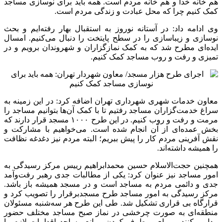
هم خانه خدا و هم خانه مردم است. همه باید برای نوسازی مساجد
کمک کنیم چرا که محل عبادت و زندگی مردم است.
وی ادامه داد: در آستانه نوروز به استقبال بهار رفته‌ایم و بحث
نوسازی و زیباسازی را در سطح پایتخت را دنبال می‌کنیم. امسال
ایده‌ای مطرح شد که به کمک نمازگزاران و شهروندان برویم و در
تمیزی و رفت و روب مساجد کمک کنیم.
معاون خدمات شهری شهرداری تهران اضافه کرد: در این زمینه به
سراغ خدمت‌گزاران مساجد رفتیم تا با کمک آن‌ها بتوانیم مساجد را
مرمت و رفت و روب کنیم. در این طرح ۱۰۰۰ مسجد قرار دارند که
بخش عمده‌ای از آن انجام شده است. می‌خواهیم با مشارکت و
نقش آفرینی مردم کار را پیش ببریم؛ البته مردم نیز دغدغه نظافت
را همیشه داشته‌اند.
همچنین حجت‌الاسلام حسین محمدابراهیم رییس مرکز رسیدگی به
امور مساجد نیز عنوان کرد: یکی از مطالبات جدی رهبر رفت‌وآمد
جدی و دائمی مردم به مساجد است و در مسجد همیشه باز باشد.
مرکز رسیدگی به امور مساجد طرح مسجدبرقرار را تصویب کرد و
قرارگاه بی قراری تشکیل شد. طی این طرح هر سه‌شنبه مسئولان
منطقه‌ای به صورت چرخشی در نماز صبح مساجد مختلف حضور
پیدا می‌کنند و برای برطرف کردن موانع مساجد اقدامات لازم را