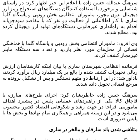
سرهنگ عبدالله حسن زاده با اعلام این خبر اظهار کرد: در راستای
شناسایی و برخورد با استفاده کنندگان دستگاه‌های استخراج رمز ارز
دیجیتال بدون مجوز، ماموران انتظامی بخش رودپی و پاسگاه گلما
ساری با کار اطلاعاتی از فعالیت دو نفر که با مقاصد سودجویانه
اقدام به راه‌اندازی غیرقانونی دستگاه‌های تولید ارز دیجیتال کرده
بود، مطلع شدند.
وی افزود: ماموران انتظامی بخش رودپی و پاسگاه گلما با هماهنگی
قضائی از محل‌های مورد نظر بازدید و تعداد سه دستگاه ماینر
غیرمجاز کشف کردند.
فرمانده انتظامی شهرستان ساری با بیان اینکه کارشناسان ارزش
ریالی تجهیزات کشف شده را بالغ بر یک میلیارد ریال برآورد کردند،
یادآور شد: در این ارتباط دو متهم دستگیر و پس از تشکیل پرونده به
مرجع قضائی تحویل داده شدند.
سرهنگ حسن زاده خاطرنشان کرد: اجرای طرح‌های مبارزه با
قاچاق کالا یکی از راهبردهای عملیاتی پلیس در پیشبرد اهداف
ماموریتی فراجا در جهت رشد و شکوفایی اقتصاد کشور محسوب
می‌شود و در این زمینه همراهی و همکاری تمام نهادها و بخش ها با
پلیس ضروری است.
متلاشی شدن باند سارقان و مالخر در ساری