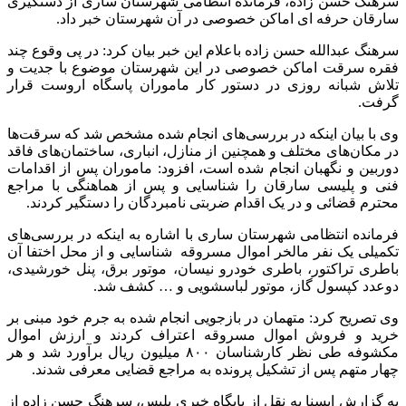
سرهنگ حسن زاده، فرمانده انتظامی شهرستان ساری از دستگیری
سارقان حرفه ای اماکن خصوصی در آن شهرستان خبر داد.
سرهنگ عبدالله حسن زاده باعلام این خبر بیان کرد: در پی وقوع چند
فقره سرقت اماکن خصوصی در این شهرستان موضوع با جدیت و
تلاش شبانه روزی در دستور کار ماموران پاسگاه اروست قرار
گرفت.
وی با بیان اینکه در بررسی‌های انجام شده مشخص شد که سرقت‌ها
در مکان‌های مختلف و همچنین از منازل، انباری، ساختمان‌های فاقد
دوربین و نگهبان انجام شده است، افزود: ماموران پس از اقدامات
فنی و پلیسی سارقان را شناسایی و پس از هماهنگی با مراجع
محترم قضائی و در یک اقدام ضربتی نامبردگان را دستگیر کردند.
فرمانده انتظامی شهرستان ساری با اشاره به اینکه در بررسی‌های
تکمیلی یک نفر مالخر اموال مسروقه شناسایی و از محل اختفا آن
باطری تراکتور، باطری خودرو نیسان، موتور برق، پنل خورشیدی،
دوعدد کپسول گاز، موتور لباسشویی و … کشف شد.
وی تصریح کرد: متهمان در بازجویی انجام شده به جرم خود مبنی بر
خرید و فروش اموال مسروقه اعتراف کردند و ارزش اموال
مکشوفه طی نظر کارشناسان ۸۰۰ میلیون ریال برآورد شد و هر
چهار متهم پس از تشکیل پرونده به مراجع قضایی معرفی شدند.
به گزارش ایسنا به نقل از پایگاه خبری پلیس، سرهنگ حسن زاده از