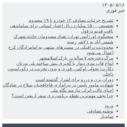
۱۴۰۵/۰۵/۱۶
خبر فوری
تشریح جزئیات تصادف ۱۲ خودرو با ۱۹ مصدوم
تخصیص ۱۵۰۰ میلیارد ریال اعتبار استانی برای ساماندهی
بافت قدیم دزفول
سخنگوی اورژانس تهران: تعداد مصدومان حادثه شهرک
شمس آباد به ۲۱نفر رسید
محدودیت ترافیکی در مسیرهای منتهی به امامزادگان کرج
اعمال می‌شود
مرگ دختربچه ۷ ساله در پارک اسلامشهر
انواع قاب بندی دیوار با گچبری پیش ساخته پلی یورتان
دکارت؛ تحولی لوکس، فوری و بدون تخریب در دکوراسیون
داخلی
دوران بزن و دررو برای اشرار گذشته است
شهادت مامور پلیس در تیراندازی قاچاقچیان سلاح در شادگان
احیای تالاب انزلی نیازمند نگاه ملی
چرا نجف مهم‌ترین نقطه برنامه‌ریزی سفر اربعین است؟
ورود
نوشته تصادفی
سایدبار