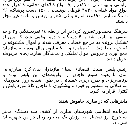
آرایشی و بهداشتی، ۱۷۰هزار نخ انواع کالاهای دخانی، ۱۹هزار عدد
انواع مواد غذایی، ۳۸۳۰ قوطی نوشیدنی، ۱۵۰ دست پوشاک، ۲۶
دستگاه ماینر، ۶۹۰عدد لوازم یدکی، ۵هزار تن شن و ماسه غیر مجاز
داشتند.
سرهنگ محمدپور تصریح کرد: در این رابطه ۱۵ نفردستگیر، و۲ واحد
صنفی نیز پلمب شد و ۴ دستگاه خودرو توقیف شد، که پس از
تشکیل پرونده به مراجع قضایی معرفی شدند و اموال مکشوفه را
که جمعا به ارزش ۱۱۰میلیارد و ۸۰۰ میلیون ریال بوده ، به سازمان
جمع آوری و فروش اموال تملیکی و نمایندگان سازمان‌های مربوطه
تحویل دادند.
رئیس پلیس امنیت اقتصادی استان مازندران بیان کرد: مبارزه بی
امان با پدیده شوم قاچاق از اولویت‌های این پلیس بوده با
برنامه‌ریزی و طرح ریزی عملیاتی، در طول شبانه‌ روز محورهای
مواصلاتی به منظور برخورد و پیشگیری با قاچاق کالا مورد پایش و
کنترل قرار می‌گیرد.
ماینرهایی که در ساری خاموش شدند
فرمانده انتظامی شهرستان ساری از کشف سه دستگاه ماینر
استخراج ارز دیجیتال به ارزش یک میلیارد ریال در این شهرستان
خبر داد.