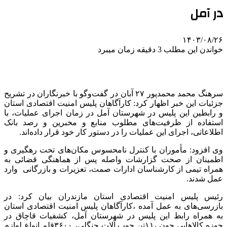
در آمل
۱۴۰۳/۰۸/۲۶
خواندن این مطلب 3 دقیقه زمان میبرد
سرهنگ محمد محمدپور ۲۷ آبان در گفت‌وگو با خبرنگاران در تشریح
جزئیات این خبر اظهار کرد: کارآگاهان پلیس امنیت اقتصادی استان
و رابطین این پلیس در شهرستان آمل در زمان اجرای عملیات، با
استفاده از ظرفیت‌های مطلوب منابع و مخبرین و رصد بانک
اطلاعاتی، اجرای این عملیات را در دستور کار خود قرار داده‌اند.
وی افزود: مأموران با کنترل نامحسوس مکان‌های تحت رهگیری و
اطمینان از صحت گزارشات واصله پس از هماهنگی قضائی به
همراه تیمی از کارشناسان ادارات صمت، تعزیرات و بازرگانی وارد
عمل شدند.
رئیس پلیس امنیت اقتصادی استان مازندران بیان کرد: در
بازرسی‌های به عمل آمده ،کارآگاهان پلیس امنیت اقتصادی استان
به همراه رابط این پلیس در شهرستان آمل، کشفیات قاچاق در
حوزه کالاهایی چون ،۱۱تن چوب آلات جنگلی، ۳۶۰۰قلم انواع لوازم