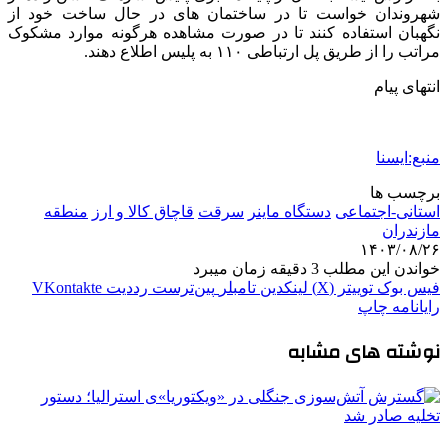
شهروندان خواست تا در ساختمان های در حال ساخت خود از
نگهبان استفاده کنند تا در صورت مشاهده هرگونه موارد مشکوک
مراتب را از طریق پل ارتباطی ۱۱۰ به پلیس اطلاع دهند.
انتهای پیام
منبع:ایسنا
برچسب ها
استانی-اجتماعی
دستگاه ماینر
سرقت
قاچاق كالا و ارز
منطقه
مازندران
۱۴۰۳/۰۸/۲۶
خواندن این مطلب 3 دقیقه زمان میبرد
فیس بوک
توییتر (X)
لینکدین
‫تامبلر
‫پین‌ترست
‫رددیت
‫VKontakte
رایانامه
چاپ
نوشته های مشابه