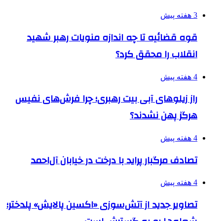
3 هفته پیش
قوه قضائیه تا چه اندازه منویات رهبر شهید
انقلاب را محقق کرد؟
4 هفته پیش
راز زیلوهای آبی بیت رهبری؛ چرا فرش‌های نفیس
هرگز پهن نشدند؟
4 هفته پیش
تصادف مرگبار پراید با درخت در خیابان آل‌احمد
4 هفته پیش
تصاویر جدید از آتش‌سوزی «اکسین پالایش» پلدختر؛