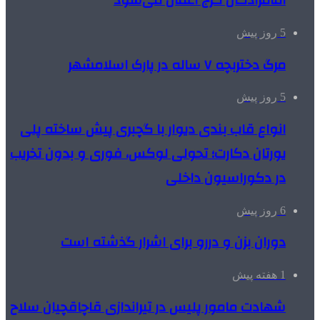
امامزادگان کرج اعمال می‌شود
5 روز پیش
مرگ دختربچه ۷ ساله در پارک اسلامشهر
5 روز پیش
انواع قاب بندی دیوار با گچبری پیش ساخته پلی
یورتان دکارت؛ تحولی لوکس، فوری و بدون تخریب
در دکوراسیون داخلی
6 روز پیش
دوران بزن و دررو برای اشرار گذشته است
1 هفته پیش
شهادت مامور پلیس در تیراندازی قاچاقچیان سلاح