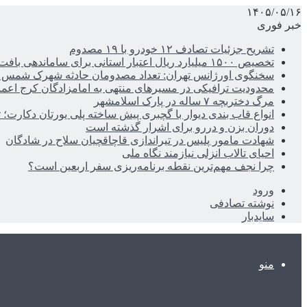
۱۴۰۵/۰۵/۱۶
خبر فوری
تشریح جزئیات تصادف ۱۲ خودرو با ۱۹ مصدوم
تخصیص ۱۵۰۰ میلیارد ریال اعتبار استانی برای ساماندهی بافت قدیم دزفول
سخنگوی اورژانس تهران: تعداد مصدومان حادثه شهرک شمس آباد به ۲۱نف
محدودیت ترافیکی در مسیرهای منتهی به امامزادگان کرج اعم
مرگ دختربچه ۷ ساله در پارک اسلامشهر
انواع قاب بندی دیوار با گچبری پیش ساخته پلی یورتان دکارت
دوران بزن و دررو برای اشرار گذشته است
شهادت مامور پلیس در تیراندازی قاچاقچیان سلاح در شادگان
احیای تالاب انزلی نیازمند نگاه ملی
چرا نجف مهم‌ترین نقطه برنامه‌ریزی سفر اربعین است؟
ورود
نوشته تصادفی
سایدبار
منو