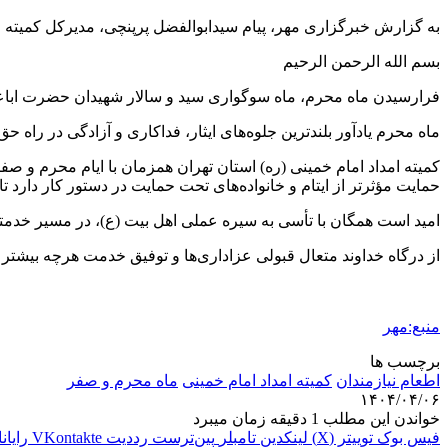
به گزارش خبرگزاری مهر، پیام سیدابوالفضل
پرپنچی
، مدیرکل کمیته 
بسم
الله الرحمن الرحیم
فرارسیدن ماه محرم، ماه سوگواری سید و سالار شهیدان حضرت اباعبد
ماه محرم یادآور بلندترین جلوه‌های ایثار، فداکاری و آزادگی در را
کمیته امداد امام خمینی (ره) استان تهران همزمان با ایام محرم و 
حمایت مؤثرتر از ایتام و خانواده‌های تحت حمایت در دستور کار دارد 
امید است همگان با
تأسی
به سیره عملی اهل بیت (
ع)
، در مسیر خدمتگ
از درگاه خداوند متعال قبولی عزاداری‌ها و توفیق خدمت هرچه بیشتر ب
منبع:مهر
برچسب ها
اطعام نیازمندان
کمیته امداد امام خمینی
ماه محرم و صفر
۱۴۰۴/۰۴/۰۶
خواندن این مطلب 1 دقیقه زمان میبرد
فیس بوک
توییتر (X)
لینکدین
‫تامبلر
‫پین‌ترست
‫رددیت
‫VKontakte
رایان