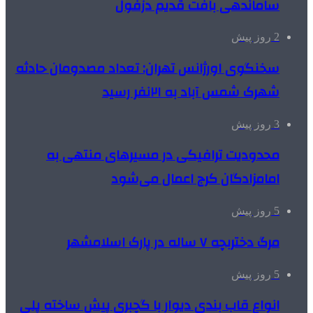
ساماندهی بافت قدیم دزفول
2 روز پیش
سخنگوی اورژانس تهران: تعداد مصدومان حادثه
شهرک شمس آباد به ۲۱نفر رسید
3 روز پیش
محدودیت ترافیکی در مسیرهای منتهی به
امامزادگان کرج اعمال می‌شود
5 روز پیش
مرگ دختربچه ۷ ساله در پارک اسلامشهر
5 روز پیش
انواع قاب بندی دیوار با گچبری پیش ساخته پلی