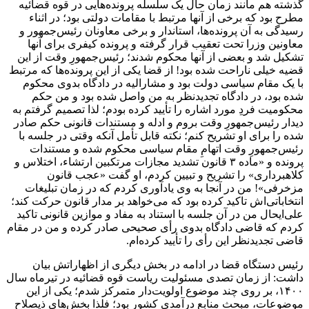
گذشته هم مانند زمان حال یک سلسله پرونده‌هایی در قوه قضائیه
مطرح بود که برخی از آنها مرتبط با مقامات دولتی بود؛ در
اثناء
رسیدگی به آن پرونده‌ها، استاندار و برخی معاونان رئیس‌جمهور و
معاونین وزرا تحت تعقیب قرار گرفته و پرونده کیفری برای آنها
تشکیل شد و بعضی از آنها محکوم شدند؛ رئیس‌جمهورِ وقت از این
قضیه خیلی ناراحت شده بود! از قضا یکی از این پرونده‌ها که مرتبط
با یک مقام سیاسی دولت بود و مشارالیه در دادگاه بدوی محکوم
شده بود، در دادگاه تجدیدنظر به من واصل شده بود و من حکم
محکومیت فردِ مورد اشاره را تأیید کرده بودم؛ لذا تصمیم گرفتم به
دیدار رئیس‌جمهورِ وقت بروم و ادله و مستندات قانونی حکم صادر
شده را برای او تشریح کنم؛ نکته قابل تأمل آنکه وقتی در جلسه با
رئیس‌جمهورِ وقت اتهامِ مقام سیاسی محکوم شده و مستندات
پرونده و «ماده ۳ قانون تشدید مجازات مرتکبین
ارتشاء
، اختلاس و
کلاهبرداری» را تشریح و تبیین کردم، او گفت «عجب قانون
مزخرفی»! من در آنجا به وی یادآوری کردم که در زمان تبلیغات
انتخاباتی‌اش تاکید کرده بود که می‌خواهد بر مدار قانون حرکت کند؛
علی‌ایحال
من در آن جلسه با استناد به مفاد و موازین قانونی تاکید
کردم که قاضی دادگاه بدوی رأی صحیحی صادر کرده و من در مقام
قاضی تجدیدنظر این رأی را تأیید کرده‌ام.
رئیس دستگاه قضا در ادامه در بخش دیگری از اظهاراتش بیان
داشت: از زمان تصدی مسئولیت ریاست قوه قضائیه در تیرماه سال
۱۴۰۰، بر روی چند موضوع اولویت‌دار متمرکز شدم؛ یکی از این
موضوعات، مبحث منابع درآمدی کشور بود؛ فلذا بخش‌های ذیصلاح