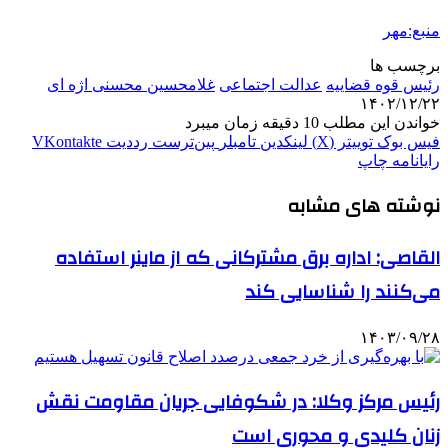
منبع:مهر
برچسب ها
رئیس قوه قضاییه
عدالت اجتماعی
غلامحسین محسنی اژه ای
۱۴۰۲/۱۲/۲۲
خواندن این مطلب 10 دقیقه زمان میبرد
فیس بوک
توییتر (X)
لینکدین
‫تامبلر
‫پین‌ترست
‫رددیت
‫VKontakte
رایانامه
چاپ
نوشته های مشابه
القاصی: اداره برق مشترکانی که از ماینر استفاده
می‌کنند را شناسایی کند
۱۴۰۳/۰۹/۲۸
رئیس مرکز وکلا: در شکوفایی جریان مقاومت نقش
زنان کلیدی و محوری است