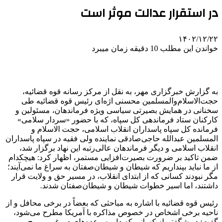
در استقرار عدالت موثر است
۱۴۰۲/۱۲/۲۲
خواندن این مطلب 10 دقیقه زمان میبرد
به گزارش خبرگزاری مهر، به نقل از مرکز رسانه قوه قضائیه،
حجت‌الاسلام‌والمسلمین محسنی اژه‌ای رئیس قوه قضائیه طی
سخنانی در همایش بصیرتی سیاسی ویژه فرماندهان، مسئولین و
کارکنان ستاد فرماندهی کل سپاه، که با حضور «سردار سلامی»
فرمانده کل سپاه پاسداران انقلاب اسلامی، حجت الاسلام و
المسلمین عبدالله حاجی‌صادقی نماینده ولی فقیه در سپاه پاسداران
انقلاب اسلامی و دیگر فرماندهان عالی‌رتبه این نهاد برگزار شد،
ضمن تاکید بر ضرورت بصیرت‌افزایی مستمر، اظهار کرد: هیچکدام
از ما نباید بپنداریم که شیطان و شیطان‌صفتان به سراغ ما نمی‌آیند؛
مگر نبودند کسانی که از ابتدای انقلاب، در مسیر حق و ولایت قرار
داشتند، اما اسیر خطوات شیطان و شیطان‌صفتان شدند.
رئیس قوه قضائیه با اشاره به مباحثی که بعضاً در برخی محافل و از
ناحیه برخی اشخاص در خصوص مذاکره با آمریکا مطرح می‌شود،
گفت: در شگفتم از کسانی که دل به وعده‌های دروغین و پوچ