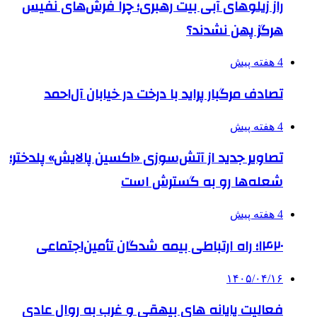
راز زیلوهای آبی بیت رهبری؛ چرا فرش‌های نفیس
هرگز پهن نشدند؟
4 هفته پیش
تصادف مرگبار پراید با درخت در خیابان آل‌احمد
4 هفته پیش
تصاویر جدید از آتش‌سوزی «اکسین پالایش» پلدختر؛
شعله‌ها رو به گسترش است
4 هفته پیش
۱۴۲۰؛ راه ارتباطی بیمه شدگان تأمین‌اجتماعی
۱۴۰۵/۰۴/۱۶
فعالیت پایانه های بیهقی و غرب به روال عادی