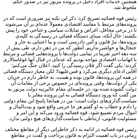
همچنین خدمات افراد دخیل در پرونده مزبور نیز در صدور حکم،
ملحوظ شد.
رئیس قوه قضائیه تصریح کرد: ذکر این نکته نیز ضروری است که در
پرونده‌های مرتبط با مفاسد اقتصادی معمولاً عده‌ای بر آن می‌شوند
تا در برخی محافل، اغراض و تمایلات سیاسی و جناحی خود را پیش
بکشند؛ حال آنکه، مبنای دستگاه قضائی در رسیدگی به کلیه‌ی
پرونده‌ها،
مرّ
قانون و آئین دادرسی است و ما اعتنایی به
جار
و
جنجال‌ها و حواشی نداریم. آنطور که من در ذهن دارم، طی بیش از
سه دهه اخیر تقریباً در تمامی دولت‌ها با پرونده‌هایی قضائی و مرتبط
با اتهامات اقتصادی مواجه بودیم که عده‌ای در قبال آنها
غوغاسالاری
کردند؛ یکی گفت اگر فلان رسیدگی را کنید، اعلان جنگ می‌کنم؛
آقایی ادعای دیگری می‌کرد و
قس‌علیهذا
؛
لکن
معیار دستگاه قضائی
در همه این پرونده‌ها، قانون بوده و هست. به خاطر دارم در جریان
یکی از دولت‌ها، وقتی پرونده‌ای در خصوص برخی از مقامات آن
دولت گشوده شده بود، در جلسه‌ای مقام عالیرتبه دولت مزبور به
من گفت که ورود دستگاه قضائی به این پرونده مغایر با
سیاست‌گذاری‌های دولت است؛ من در همانجا پاسخ این مقام دولتی
را دادم و خطاب به او گفتم هر جا جرمی واقع شود و بیت‌المال و
اموال مردم تضییع شود، قوه قضائیه ورود می‌کند و این امر و
مسئولیت قانونی، ارتباطی با سیاست‌گذاری‌های هیچ دولتی ندارد.
رئیس قوه قضائیه در ادامه به ذکر خاطراتی دیگر از مقاطع مختلف
زمانی در باب اهمیت التزام به قانون پرداخت و گفت: در مقاطع