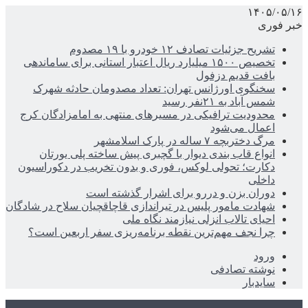
۱۴۰۵/۰۵/۱۶
خبر فوری
تشریح جزئیات تصادف ۱۲ خودرو با ۱۹ مصدوم
تخصیص ۱۵۰۰ میلیارد ریال اعتبار استانی برای ساماندهی
بافت قدیم دزفول
سخنگوی اورژانس تهران: تعداد مصدومان حادثه شهرک
شمس آباد به ۲۱نفر رسید
محدودیت ترافیکی در مسیرهای منتهی به امامزادگان کرج
اعمال می‌شود
مرگ دختربچه ۷ ساله در پارک اسلامشهر
انواع قاب بندی دیوار با گچبری پیش ساخته پلی یورتان
دکارت؛ تحولی لوکس، فوری و بدون تخریب در دکوراسیون
داخلی
دوران بزن و دررو برای اشرار گذشته است
شهادت مامور پلیس در تیراندازی قاچاقچیان سلاح در شادگان
احیای تالاب انزلی نیازمند نگاه ملی
چرا نجف مهم‌ترین نقطه برنامه‌ریزی سفر اربعین است؟
ورود
نوشته تصادفی
سایدبار