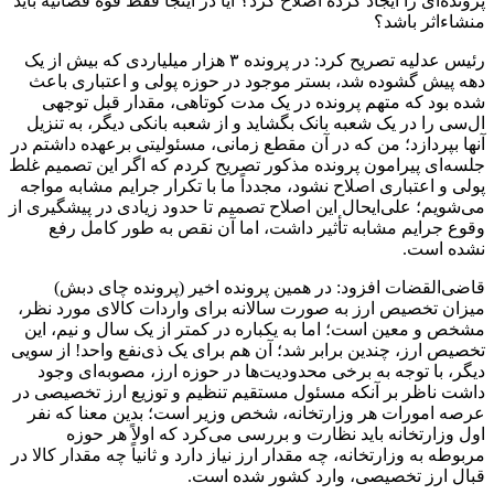
پرونده‌ای را ایجاد کرده اصلاح کرد؟ آیا در اینجا فقط قوه قضائیه باید
منشاء‌اثر باشد؟
رئیس عدلیه تصریح کرد: در پرونده ۳ هزار میلیاردی که بیش از یک
دهه پیش گشوده شد، بستر موجود در حوزه پولی و اعتباری باعث
شده بود که متهم پرونده در یک مدت کوتاهی، مقدار قبل توجهی
ال‌سی
را در یک شعبه بانک بگشاید و از شعبه بانکی دیگر، به تنزیل
آنها بپردازد؛ من که در آن مقطع زمانی، مسئولیتی برعهده داشتم در
جلسه‌ای پیرامون پرونده مذکور تصریح کردم که اگر این تصمیم غلط
پولی و اعتباری اصلاح نشود، مجدداً ما با تکرار جرایم مشابه مواجه
می‌شویم؛
علی‌ایحال
این اصلاح تصمیم تا حدود زیادی در پیشگیری از
وقوع جرایم مشابه تأثیر داشت، اما آن نقص به طور کامل رفع
نشده است.
قاضی‌القضات افزود: در همین پرونده اخیر (پرونده چای
دبش
)
میزان تخصیص ارز به صورت سالانه برای واردات کالای مورد نظر،
مشخص و معین است؛ اما به یکباره در کمتر از یک سال و نیم، این
تخصیص ارز، چندین برابر شد؛ آن هم برای یک ذی‌نفع واحد! از سویی
دیگر، با توجه به برخی محدودیت‌ها در حوزه ارز، مصوبه‌ای وجود
داشت ناظر بر آنکه مسئول مستقیم تنظیم و توزیع ارز تخصیصی در
عرصه امورات هر وزارتخانه، شخص وزیر است؛ بدین معنا که نفر
اول وزارتخانه باید نظارت و بررسی می‌کرد که اولاً هر حوزه
مربوطه به وزارتخانه، چه مقدار ارز نیاز دارد و ثانیاً چه مقدار کالا در
قبال ارز تخصیصی، وارد کشور شده است.