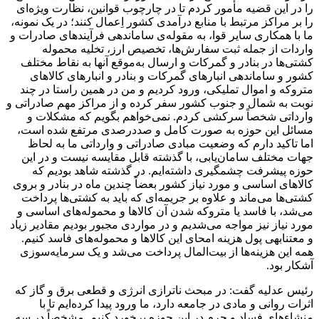
را در این قضیه مأمور کردم تا در چارچوب قوانین، نظارت ویژه‌ای
را بر مراکز مرتبط با منابع درآمدی کشور اِعمال کنند؛ در یک نمونه،
ما با همکاری سایر قوا، به مقوله‌ی ساماندهی فرآیندهای صادرات و
واردات از جمله ثبت سفارش‌ها، تخصیص ارز، تخلیه محموله
کشتی‌ها در بنادر و گمرکات و ارسال به‌موقع آنها به نقاط مختلف
کشور و ساماندهی انبارهای گمرکات و بنادر و انبارهای کالاهای
متروکه و اموال تملیکی، ورود کردیم و من در همین راستا در چند
نوبت به شمال و جنوب کشور سفر کرده و از مراکز مهم صادراتی و
وارداتی شخصاً سرکشی کردم. نمی‌خواهم بگویم که مشکلات و
مسائل این حوزه به صورت کامل و صددرصدی مرتفع شده است،
اما تاکید دارم که وضعیت مبادی صادراتی و وارداتی ما به لحاظ
جهات مختلف
سامان‌یابی
، با گذشته قابل مقایسه نیست و در این
حوزه پیشرفت چشمگیری داشته‌ایم. در گذشته شاهد بودیم که
کالاهای اساسی و مورد نیاز کشور بعضاً چندین ماه در بنادر و بروی
کشتی‌ها می‌ماند و علاوه بر جریمه‌ای که باید به کشتی‌ها پرداخت
می‌شد، با فاسد یا متروکه شدن آن کالاها و محموله‌های اساسی و
مورد نیاز نیز مواجه می‌شدیم و در مواردی مجبور بودیم مقادیر زیاد
و معتنابهی پول هزینه
امحای
این کالاها و محموله‌های فاسد کنیم.
همه این هزینه‌ها از بیت‌المال پرداخت می‌شد و یک سرمایه‌سوزی
آشکار بود.
رئیس عدلیه گفت: در مبحث
ناترازی
انرژی و قطعی برق و گاز که
اثرات روانی و مادی در جامعه دارد، ما ورود پیدا کرده‌ایم تا با
منشاء‌های فساد و جرم در این حوزه برخورد کنیم. مشخصاً در سه