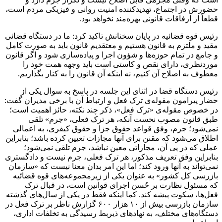
حضورش در اجتماع، تهدیدکننده امنیت روانی و فیزیکی مردم است،
قطعاً از
ارفاقات
قانونی بهره‌مند نخواهد بود.
رئیس قوه قضائیه در پایان سخنانش تاکید کرد: ما در دستگاه قضائی
مقید و ملتزم به قانون هستیم و معتقدیم قانون باید به صورت کامل
و جامع در تمام حوزه‌ها و
شؤون
اجرا و پیاده‌سازی شود و اگر قانون
موردنظری، دارای نقص و کاستی است باید وجهه همت خود را
معطوف به اصلاح آن کنیم، نه اینکه آن قانون را به کنار بگذاریم.
رئیس دستگاه قضا در اثنای این جلسه در پاسخ به سوال یکی از
حضار پیرامون مقوله‌ی ترک فعل و ارتباط آن با برخی مدیران گفت:
در خصوص مقوله‌ی «ترک فعل»، ذکر چند نکته، حائز اهمیت است؛
طبق قانون مصوب نخست آنکه، هر ترک فعلی، «جرم» تلقی
نمی‌شود؛ جرم، وفق قواعد حقوق جزا و حقوق کیفری، به اعمالی
اطلاق می‌شود که
مقنن
برای آنها مجازات تعیین کرده باشد؛ بنابراین
عملی که در پی آن، مجازاتی معین نباشد، جرم تلقی نمی‌شود؛
بنابراین وفق تعریف مذکور، هر ترک فعلی، جرم نیست و دادگستری
نمی‌تواند به آنها ورود کند؛ اما این امر بدان معنا نیست که «سازمان
بازرسی کل کشور» به عنوان یکی از زیرمجموعه‌های قوه قضائیه
که مسئول نظارت بر حُسن اجرای قوانین است، در قبال ترک
فعل‌ها، سکوت پیشه کند. کما اینکه فقط در یکی از سال‌های گذشته
سازمان بازرسی بیش از ۱۰ هزار ۶۰۰ گزارش ناظر بر ترک فعل در
دستگاه‌های مختلف، به نهادهای ذیربط رسیدگی به تخلفات اداری،