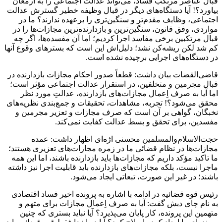
قبال عناصر مرتکب فساد، می‌تواند عدالت اجتماعی را به ارمغان
بیاورد؟! آیا دستگاه‌های دیگر در قبال وظیفه خطیر گسترش عدالت
اجتماعی، وظایف مقدم‌تر و سنگین‌تری را برعهده ندارند؟ ما در
مواردی، وفق قانون، سنگین‌ترین و بازدارنده‌ترین مجازات‌ها را در
قبال مرتکبین برخی مفاسد اجرا کردیم؛ اما آن مفسده‌ها، اگر چه
کم شد
لکن
ریشه‌کن نشد؛
دلیل‌اش
این است که بسترهای وقوع آنها
در دستگاه‌های اجرایی برچیده نشده است.
قاضی‌القضات بیان داشت: قطعاً صدور احکام مجازات بازدارنده در
قبال مجرمین و متخلفین، در استقرار عدالت اجتماعی مؤثر است؛
اما آیا به صرف اِعمال مجازات‌های بازدارنده، عدالتِ مورد نظر
محقق می‌شود؟! تجربه، مشاهدات، تحقیقات و جمع‌بندی نظریه‌های
نخبگان، گواهی بر آن است که صرف مجازات و تعزیر مجرمین و
مفسدین، برای تحقق و بسط عدالت کفایت نمی‌کند.
حجت‌الاسلام‌والمسلمین محسنی اژه‌ای اظهار داشت: عمده
مجازات‌ها در نظام قضائی ما در زمره مجازات‌های تعزیری هستند؛
ما تاکید مؤکد داریم که مجازات‌ها باید بازدارنده باشند، اما این همه
ماجرا نیست، بلکه مجازات‌های بازدارنده باید قابلیت اجرا نیز داشته
باشند؛ در غیر این صورت، تبعاتی ایجاد می‌شود.
رئیس قوه قضائیه در ادامه با اشاره به پرونده اخیر فساد اقتصادی
به نام چای
دبش
گفت: آیا به صرف اِعمال مجازات برای متهم و
متهمین این پرونده، کار پایان می‌پذیرد؟ آیا نباید بستری که چنین