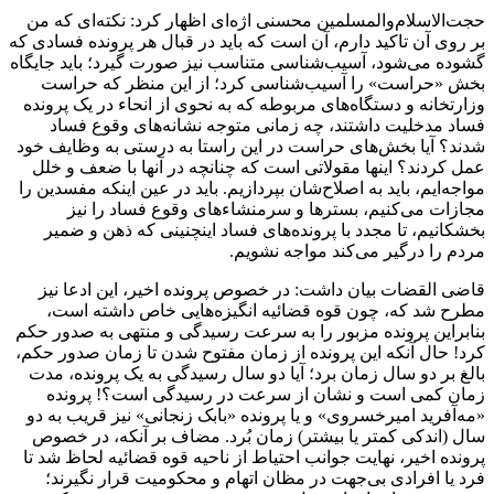
حجت‌الاسلام‌والمسلمین محسنی اژه‌ای اظهار کرد: نکته‌ای که من
بر روی آن تاکید دارم، آن است که باید در قبال هر پرونده فسادی که
گشوده می‌شود، آسیب‌شناسی متناسب نیز صورت گیرد؛ باید جایگاه
بخش «حراست» را آسیب‌شناسی کرد؛ از این منظر که حراست
وزارتخانه و دستگاه‌های مربوطه که به نحوی از
انحاء
در یک پرونده
فساد مدخلیت داشتند، چه زمانی متوجه نشانه‌های وقوع فساد
شدند؟ آیا بخش‌های حراست در این راستا به درستی به وظایف خود
عمل کردند؟ اینها مقولاتی است که چنانچه در آنها با ضعف و خلل
مواجه‌ایم
، باید به اصلاح‌شان بپردازیم. باید در عین اینکه مفسدین را
مجازات می‌کنیم، بسترها و سرمنشاء‌های وقوع فساد را نیز
بخشکانیم، تا مجدد با پرونده‌های فساد اینچنینی که ذهن و ضمیر
مردم را درگیر می‌کند مواجه نشویم.
قاضی
القضات
بیان داشت: در خصوص پرونده اخیر، این ادعا نیز
مطرح شد که، چون قوه قضائیه انگیزه‌هایی خاص داشته است،
بنابراین پرونده مزبور را به سرعت رسیدگی و منتهی به صدور حکم
کرد! حال آنکه این پرونده از زمان مفتوح شدن تا زمان صدور حکم،
بالغ بر دو سال زمان برد؛ آیا دو سال رسیدگی به یک پرونده، مدت
زمان کمی است و نشان از سرعت در رسیدگی است؟! پرونده
«مه‌آفرید
امیرخسروی
» و یا پرونده «بابک زنجانی» نیز قریب به دو
سال (اندکی کمتر یا بیشتر) زمان بُرد. مضاف بر آنکه، در خصوص
پرونده اخیر، نهایت جوانب احتیاط از ناحیه قوه قضائیه لحاظ شد تا
فرد یا افرادی بی‌جهت در
مظان
اتهام و محکومیت قرار نگیرند؛