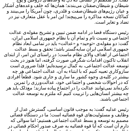
شیطان و شیطان‌صفتان می‌بندند؛ همان‌ها که خلف وعده‌های آشکار
و عیان رژیم‌های شیطان‌صفت و قلدری، چون آمریکا را می‌بینند و
کماکان نسخه مذاکره را می‌پیچند! این امر با عقل متعارف نیز در
تضاد و
تغایر
است.
رئیس دستگاه قضا در ادامه ضمن تبیین و تشریح مقوله‌ی عدالت
اجتماعی و نسبت تام و تمام آن با نظام جمهوری اسلامی ایران،
گفت: دو مقوله‌ی «توحید» و «عدالت» باید در تمامی ابعاد نظام
جمهوری اسلامی ایران سایه‌گستر باشد؛ تحقق و بسط عدالت
اجتماعی از اهداف والای نظام ماست؛ در راستای این امر، از ابتدای
انقلاب تاکنون اقدامات شگرفی صورت گرفته، اما هنوز در بحث
توسعه عدالت اجتماعی، به کمال نرسیده‌ایم؛ فلذا ضروری است
سازوکاری تعبیه کنیم که با
ابتناء
به آن، عدالت اجتماعی هر چه
بیشتر در کلیه‌ی وجوه کشور ما ساری و جاری شود. قطعاً افرادی
که در احوالات شخصی و اجتماعی خود،
عدالت‌ورزی
را تمرین
نکرده‌اند نمی‌توانند عدالت را در اجتماع پیاده سازند؛ مع‌ذلک باید هر
چه بیشتر انسان‌هایی را تربیت کنیم که ملتزم به توسعه عدالت
اجتماعی باشند.
رئیس عدلیه گفت: به موجب قانون اساسی، گسترش عدل از
وظایف و مسئولیت‌های قوه قضائیه است؛ ما در دستگاه قضائی
مصمم به توسعه و بسط عدالت اجتماعی هستیم؛ اما سوالی که
دارم آن است که آیا قوه قضائیه به صرف صدور احکام قضائی در