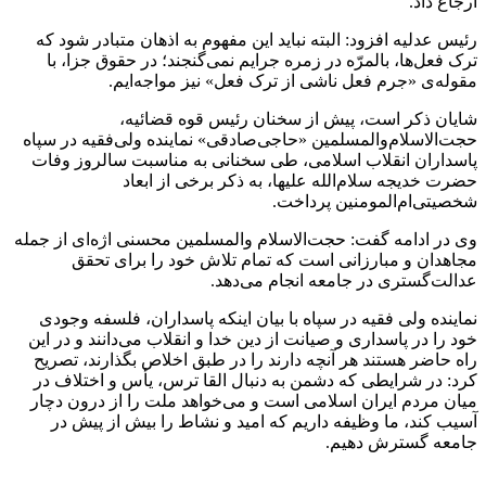
ارجاع داد.
رئیس عدلیه افزود: البته نباید این مفهوم به اذهان متبادر شود که
ترک فعل‌ها،
بالمرّه
در زمره جرایم نمی‌گنجند؛ در حقوق جزا، با
مقوله‌ی «جرم فعل ناشی از ترک فعل» نیز
مواجه‌ایم
.
شایان ذکر است، پیش از سخنان رئیس قوه قضائیه،
حجت‌الاسلام‌والمسلمین «حاجی‌صادقی» نماینده ولی‌فقیه در سپاه
پاسداران انقلاب اسلامی، طی سخنانی به مناسبت سالروز وفات
حضرت خدیجه سلام‌الله علیها، به ذکر برخی از ابعاد
شخصیتی‌ام‌المومنین
پرداخت.
وی در ادامه گفت: حجت‌الاسلام والمسلمین محسنی اژه‌ای از جمله
مجاهدان و مبارزانی است که تمام تلاش خود را برای تحقق
عدالت‌گستری در جامعه انجام می‌دهد.
نماینده ولی فقیه در سپاه با بیان اینکه پاسداران، فلسفه وجودی
خود را در پاسداری و صیانت از دین خدا و انقلاب می‌دانند و در این
راه حاضر هستند هر آنچه دارند را در طبق اخلاص بگذارند، تصریح
کرد: در شرایطی که دشمن به دنبال القا ترس، یأس و اختلاف در
میان مردم ایران اسلامی است و می‌خواهد ملت را از درون دچار
آسیب کند، ما وظیفه داریم که امید و نشاط را بیش از پیش در
جامعه گسترش دهیم.