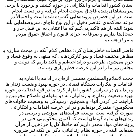
استان کشور اقدامات و ابتکاراتی در حوزه کشف و برخورد با برخی
سرمنشاهای
پدیده قاچاق سوخت انجام گرفته و در دست انجام
است. در این خصوص پرونده‌هایی گشوده شده است و احتمالاً در
موعد محاکمه‌ی عناصر دخیل در این نوع قاچاق، سروصداهایی بلند
شود؛ البته باز هم تاکید می‌کنم که ما اعتنایی به این قبیل
جار
و
جنجال‌ها نداریم و صرفاً به اجرای قانون و احقاق حقوق مردم
متمرکز هستیم.
قاضی‌القضات خاطرنشان کرد: مخلص کلام آنکه در مبحث مبارزه با
مظاهر مختلف فساد و سو کارکردهایی که منتهی به وقوع فساد و
جرم می‌شود، طرحی نو درانداخته‌ایم و تاکید داریم که دولت و
مجلس نیز ما را در این عرصه خطیر یاری رسانند.
حجت‌الاسلام‌والمسلمین محسنی اژه‌ای در ادامه با اشاره به
اقدامات و ابتکارات دستگاه قضائی در حوزه بهبود وضعیت زندان‌ها
و زندانیان در سراسر کشور، اظهار کرد: ما در قوه قضائیه در حوزه
بهبود وضعیت زندان‌ها و زندانیان، به دو مقوله‌ی «اصلاح مجرمین و
بازاجتماعی
کردن آنها» و همچنین «رسیدگی به وضعیت خانواده‌های
محکومین» متمرکز بوده‌ایم و در این عرصه اقدامات و ابتکاراتی
صورت گرفته است. توسعه فرآیندهای آموزشی و تربیتی در
زندان‌های ما به گونه‌ای است که اکنون محکومینی حتی در
پرونده‌های مواد مخدر داریم که حافظ کل یا جزء‌هایی از قرآن
شده‌اند. البته در حوزه نظام زندانبانی، ذکر این نکته نیز ضروری
است که وقتی مجرمی قابل اصلاح نیست و تکرار جرم دارد و