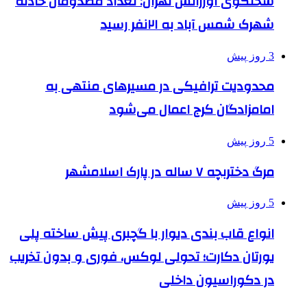
سخنگوی اورژانس تهران: تعداد مصدومان حادثه
شهرک شمس آباد به ۲۱نفر رسید
3 روز پیش
محدودیت ترافیکی در مسیرهای منتهی به
امامزادگان کرج اعمال می‌شود
5 روز پیش
مرگ دختربچه ۷ ساله در پارک اسلامشهر
5 روز پیش
انواع قاب بندی دیوار با گچبری پیش ساخته پلی
یورتان دکارت؛ تحولی لوکس، فوری و بدون تخریب
در دکوراسیون داخلی