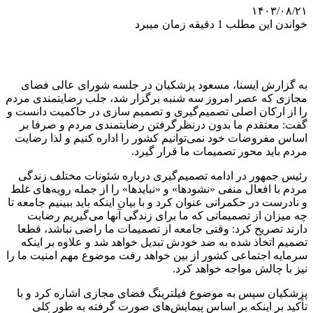
۱۴۰۳/۰۸/۲۱
خواندن این مطلب 1 دقیقه زمان میبرد
به گزارش ایسنا، مسعود پزشکیان در جلسه شورای عالی فضای
مجازی که عصر امروز سه شنبه برگزار شد،‌ جلب رضایتمندی مردم
را از ارکان اصلی تصمیم‌گیری و تصمیم سازی در حاکمیت دانست و
گفت: معتقدم ما بدون درنظرگرفتن رضایتمندی مردم و صرفا بر
اساس مفروضات خود نمی‌توانیم کشور را اداره کنیم و لذا رضایت
مردم باید محور تصمیمات ما قرار گیرد.
رئیس جمهور در ادامه تصمیم‌گیری درباره شئونات مختلف زندگی
مردم با افعال منفی «نشودها» و «نبایدها» را از جمله رویه‌های غلط
و نادرست در حکمرانی عنوان کرد و با بیان اینکه باید ببینیم جامعه تا
چه میزان از تصمیماتی که ما برای زندگی آنها می‌گیریم رضایت
دارند تصریح کرد: وقتی جامعه از تصمیمات ما راضی نباشد، قطعا
تصمیم اتخاذ شده به ضد خودش تبدیل خواهد شد و علاوه بر اینکه
سرمایه اجتماعی کشور از بین خواهد رفت موضوع مهم امنیت ما را
نیز با چالش مواجه خواهد کرد.
پزشکیان سپس به موضوع فیلترینگ فضای مجازی اشاره کرد و با
تأکید بر اینکه بر اساس پیمایش‌های صورت گرفته به طور کلی