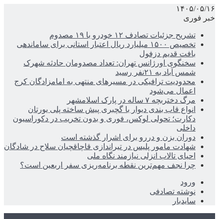
۱۴۰۵/۰۵/۱۶
خبر فوری
تشریح جزئیات تصادف ۱۲ خودرو با ۱۹ مصدوم
تخصیص ۱۵۰۰ میلیارد ریال اعتبار استانی برای ساماندهی
بافت قدیم دزفول
سخنگوی اورژانس تهران: تعداد مصدومان حادثه شهرک
شمس آباد به ۲۱نفر رسید
محدودیت ترافیکی در مسیرهای منتهی به امامزادگان کرج
اعمال می‌شود
مرگ دختربچه ۷ ساله در پارک اسلامشهر
انواع قاب بندی دیوار با گچبری پیش ساخته پلی یورتان
دکارت؛ تحولی لوکس، فوری و بدون تخریب در دکوراسیون
داخلی
دوران بزن و دررو برای اشرار گذشته است
شهادت مامور پلیس در تیراندازی قاچاقچیان سلاح در شادگان
احیای تالاب انزلی نیازمند نگاه ملی
چرا نجف مهم‌ترین نقطه برنامه‌ریزی سفر اربعین است؟
ورود
نوشته تصادفی
سایدبار