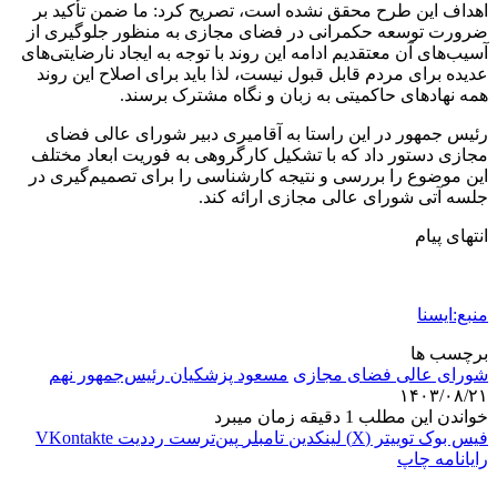
اهداف این طرح محقق نشده است، تصریح کرد: ما ضمن تأکید بر
ضرورت توسعه حکمرانی در فضای مجازی به منظور جلوگیری از
آسیب‌های آن معتقدیم ادامه این روند با توجه به ایجاد نارضایتی‌های
عدیده برای مردم قابل قبول نیست، لذا باید برای اصلاح این روند
همه نهادهای حاکمیتی به زبان و نگاه مشترک برسند.
رئیس جمهور در این راستا به آقامیری دبیر شورای عالی فضای
مجازی دستور داد که با تشکیل کارگروهی به فوریت ابعاد مختلف
این موضوع را بررسی و نتیجه کارشناسی را برای تصمیم‌گیری در
جلسه آتی شورای عالی مجازی ارائه کند.
انتهای پیام
منبع:ایسنا
برچسب ها
شورای عالی فضای مجازی
مسعود پزشکیان رئیس‌جمهور نهم
۱۴۰۳/۰۸/۲۱
خواندن این مطلب 1 دقیقه زمان میبرد
فیس بوک
توییتر (X)
لینکدین
‫تامبلر
‫پین‌ترست
‫رددیت
‫VKontakte
رایانامه
چاپ