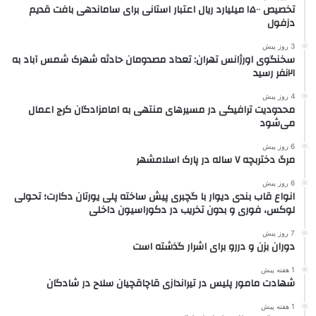
تخصیص ۱۵۰۰ میلیارد ریال اعتبار استانی برای ساماندهی بافت قدیم
دزفول
3 روز پیش
سخنگوی اورژانس تهران: تعداد مصدومان حادثه شهرک شمس آباد به
۲۱نفر رسید
4 روز پیش
محدودیت ترافیکی در مسیرهای منتهی به امامزادگان کرج اعمال
می‌شود
6 روز پیش
مرگ دختربچه ۷ ساله در پارک اسلامشهر
6 روز پیش
انواع قاب بندی دیوار با گچبری پیش ساخته پلی یورتان دکارت؛ تحولی
لوکس، فوری و بدون تخریب در دکوراسیون داخلی
7 روز پیش
دوران بزن و دررو برای اشرار گذشته است
1 هفته پیش
شهادت مامور پلیس در تیراندازی قاچاقچیان سلاح در شادگان
1 هفته پیش