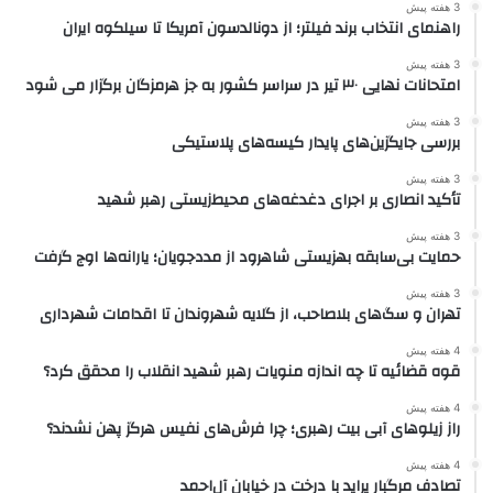
3 هفته پیش
راهنمای انتخاب برند فیلتر؛ از دونالدسون آمریکا تا سیلکوه ایران
3 هفته پیش
امتحانات نهایی ۳۰ تیر در سراسر کشور به جز هرمزگان برگزار می شود
3 هفته پیش
بررسی جایگزین‌های پایدار کیسه‌های پلاستیکی
3 هفته پیش
تأکید انصاری بر اجرای دغدغه‌های محیط‌زیستی رهبر شهید
3 هفته پیش
حمایت بی‌سابقه بهزیستی شاهرود از مددجویان؛ یارانه‌ها اوج گرفت
3 هفته پیش
تهران و سگ‌های بلاصاحب، از گلایه شهروندان تا اقدامات شهرداری
4 هفته پیش
قوه قضائیه تا چه اندازه منویات رهبر شهید انقلاب را محقق کرد؟
4 هفته پیش
راز زیلوهای آبی بیت رهبری؛ چرا فرش‌های نفیس هرگز پهن نشدند؟
4 هفته پیش
تصادف مرگبار پراید با درخت در خیابان آل‌احمد