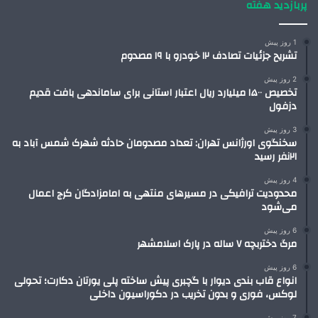
پربازدید هفته
1 روز پیش
تشریح جزئیات تصادف ۱۲ خودرو با ۱۹ مصدوم
2 روز پیش
تخصیص ۱۵۰۰ میلیارد ریال اعتبار استانی برای ساماندهی بافت قدیم
دزفول
3 روز پیش
سخنگوی اورژانس تهران: تعداد مصدومان حادثه شهرک شمس آباد به
۲۱نفر رسید
4 روز پیش
محدودیت ترافیکی در مسیرهای منتهی به امامزادگان کرج اعمال
می‌شود
6 روز پیش
مرگ دختربچه ۷ ساله در پارک اسلامشهر
6 روز پیش
انواع قاب بندی دیوار با گچبری پیش ساخته پلی یورتان دکارت؛ تحولی
لوکس، فوری و بدون تخریب در دکوراسیون داخلی
7 روز پیش