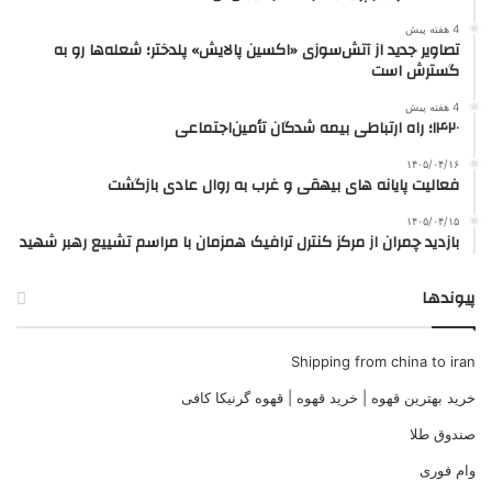
4 هفته پیش
تصاویر جدید از آتش‌سوزی «اکسین پالایش» پلدختر؛ شعله‌ها رو به
گسترش است
4 هفته پیش
۱۴۲۰؛ راه ارتباطی بیمه شدگان تأمین‌اجتماعی
۱۴۰۵/۰۴/۱۶
فعالیت پایانه های بیهقی و غرب به روال عادی بازگشت
۱۴۰۵/۰۴/۱۵
بازدید چمران از مرکز کنترل ترافیک همزمان با مراسم تشییع رهبر شهید
پیوندها
Shipping from china to iran
خرید بهترین قهوه | خرید قهوه | قهوه گرنیکا کافی
صندوق طلا
وام فوری