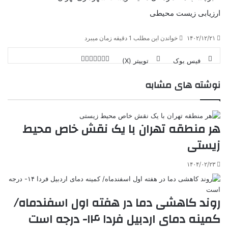
ارزیابی زیست محیطی
۱۴۰۲/۱۲/۲۱
خواندن این مطلب 1 دقیقه زمان میبرد
فیس بوک
توییتر (X)
ل
ر
چ
ی
ت
پ
ا
ا
ر
V
نوشته های مشابه
ن
ا
ی
ی
د
K
پ
ا
د
ک
م
o
ن‌
ب
ت
ی
ن
د
n
ی
ل
ا
t
ر
ت
هر منطقه تهران با یک نقش خاص محیط‌
ر
a
م
ن
س
k
ه
ت
زیستی
t
e
۱۴۰۴/۰۲/۲۳
روند کاهشی دما در هفته اول اسفندماه/
کمینه دمای اردبیل فردا ۱۴- درجه است