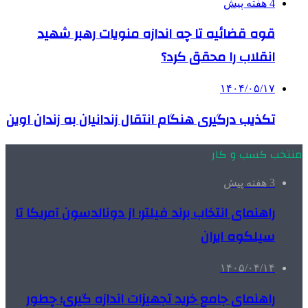
4 هفته پیش
قوه قضائیه تا چه اندازه منویات رهبر شهید
انقلاب را محقق کرد؟
۱۴۰۴/۰۵/۱۷
تکذیب درگیری هنگام انتقال زندانیان به زندان اوین
منتخب کسب و کار
3 هفته پیش
راهنمای انتخاب برند فیلتر؛ از دونالدسون آمریکا تا
سیلکوه ایران
۱۴۰۵/۰۴/۱۴
راهنمای جامع خرید تجهیزات اندازه گیری؛ چطور