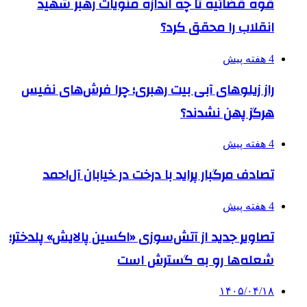
قوه قضائیه تا چه اندازه منویات رهبر شهید
انقلاب را محقق کرد؟
4 هفته پیش
راز زیلوهای آبی بیت رهبری؛ چرا فرش‌های نفیس
هرگز پهن نشدند؟
4 هفته پیش
تصادف مرگبار پراید با درخت در خیابان آل‌احمد
4 هفته پیش
تصاویر جدید از آتش‌سوزی «اکسین پالایش» پلدختر؛
شعله‌ها رو به گسترش است
۱۴۰۵/۰۴/۱۸