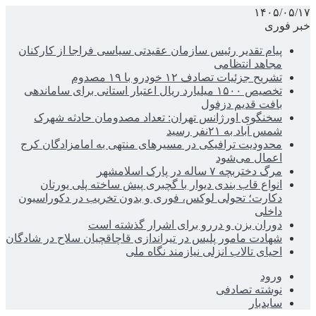
۱۴۰۵/۰۵/۱۷
خبر فوری
پیام تقدیر رئیس سازمان عقیدتی سیاسی فراجا از کارکنان
مجاهد انتظامی
تشریح جزئیات تصادف ۱۲ خودرو با ۱۹ مصدوم
تخصیص ۱۵۰۰ میلیارد ریال اعتبار استانی برای ساماندهی
بافت قدیم دزفول
سخنگوی اورژانس تهران: تعداد مصدومان حادثه شهرک
شمس آباد به ۲۱نفر رسید
محدودیت ترافیکی در مسیرهای منتهی به امامزادگان کرج
اعمال می‌شود
مرگ دختربچه ۷ ساله در پارک اسلامشهر
انواع قاب بندی دیوار با گچبری پیش ساخته پلی یورتان
دکارت؛ تحولی لوکس، فوری و بدون تخریب در دکوراسیون
داخلی
دوران بزن و دررو برای اشرار گذشته است
شهادت مامور پلیس در تیراندازی قاچاقچیان سلاح در شادگان
احیای تالاب انزلی نیازمند نگاه ملی
ورود
نوشته تصادفی
سایدبار