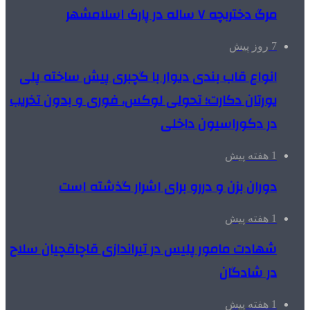
مرگ دختربچه ۷ ساله در پارک اسلامشهر
7 روز پیش
انواع قاب بندی دیوار با گچبری پیش ساخته پلی
یورتان دکارت؛ تحولی لوکس، فوری و بدون تخریب
در دکوراسیون داخلی
1 هفته پیش
دوران بزن و دررو برای اشرار گذشته است
1 هفته پیش
شهادت مامور پلیس در تیراندازی قاچاقچیان سلاح
در شادگان
1 هفته پیش