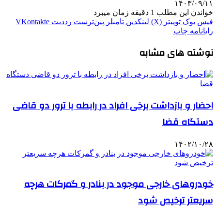
۱۴۰۳/۰۹/۱۱
خواندن این مطلب 1 دقیقه زمان میبرد
فیس بوک
توییتر (X)
لینکدین
‫تامبلر
‫پین‌ترست
‫رددیت
‫VKontakte
رایانامه
چاپ
نوشته های مشابه
احضار و بازداشت برخی افراد در رابطه با ترور دو قاضی
دستگاه قضا
۱۴۰۲/۱۰/۲۸
خودروهای خارجی موجود در بنادر و گمرکات هرچه
سریعتر ترخیص شود