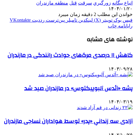
اتباع بيگانه
زورگيري
سرقت
قتل
منطقه مازندران
۱۴۰۴/۰۱/۲۰
خواندن این مطلب 2 دقیقه زمان میبرد
فیس بوک
توییتر (X)
لینکدین
‫تامبلر
‫پین‌ترست
‫رددیت
‫VKontakte
رایانامه
چاپ
نوشته های مشابه
کاهش ۱۱ درصدی مرگ‌های حوادث رانندگی در مازندران
۱۴۰۳/۰۹/۲۸
پشه «آئدس آلبوپیکتوس» در مازندران صید شد
۱۴۰۴/۰۳/۱۹
آزادی سه زندانیِ «پدر» توسط هواداران نساجی مازندران
۱۴۰۲/۱۰/۲۵