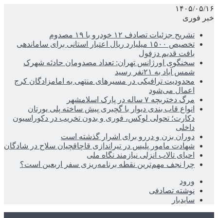
۱۴۰۵/۰۵/۱۶
خبر فوری
تشریح جزئیات تصادف ۱۲ خودرو با ۱۹ مصدوم
تخصیص ۱۵۰۰ میلیارد ریال اعتبار استانی برای ساماندهی
بافت قدیم دزفول
سخنگوی اورژانس تهران: تعداد مصدومان حادثه شهرک
شمس آباد به ۲۱نفر رسید
محدودیت ترافیکی در مسیرهای منتهی به امامزادگان کرج
اعمال می‌شود
مرگ دختربچه ۷ ساله در پارک اسلامشهر
انواع قاب بندی دیوار با گچبری پیش ساخته پلی یورتان
دکارت؛ تحولی لوکس، فوری و بدون تخریب در دکوراسیون
داخلی
دوران بزن و دررو برای اشرار گذشته است
شهادت مامور پلیس در تیراندازی قاچاقچیان سلاح در شادگان
احیای تالاب انزلی نیازمند نگاه ملی
چرا نجف مهم‌ترین نقطه برنامه‌ریزی سفر اربعین است؟
ورود
نوشته تصادفی
سایدبار