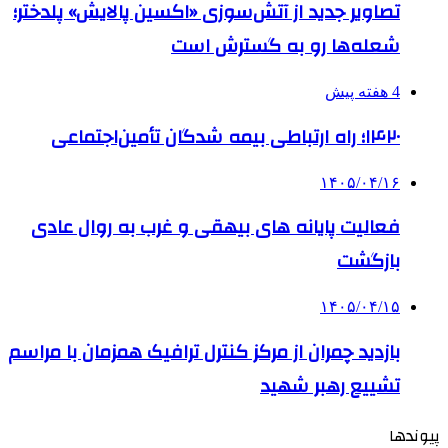
تصاویر جدید از آتش‌سوزی «اکسین پالایش» پلدختر؛
شعله‌ها رو به گسترش است
4 هفته پیش
۱۴۲۰؛ راه ارتباطی بیمه شدگان تأمین‌اجتماعی
۱۴۰۵/۰۴/۱۶
فعالیت پایانه های بیهقی و غرب به روال عادی
بازگشت
۱۴۰۵/۰۴/۱۵
بازدید چمران از مرکز کنترل ترافیک همزمان با مراسم
تشییع رهبر شهید
پیوندها