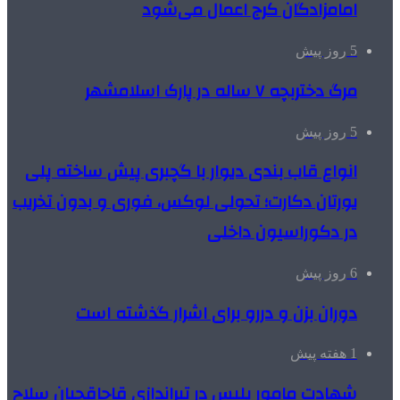
امامزادگان کرج اعمال می‌شود
5 روز پیش
مرگ دختربچه ۷ ساله در پارک اسلامشهر
5 روز پیش
انواع قاب بندی دیوار با گچبری پیش ساخته پلی
یورتان دکارت؛ تحولی لوکس، فوری و بدون تخریب
در دکوراسیون داخلی
6 روز پیش
دوران بزن و دررو برای اشرار گذشته است
1 هفته پیش
شهادت مامور پلیس در تیراندازی قاچاقچیان سلاح