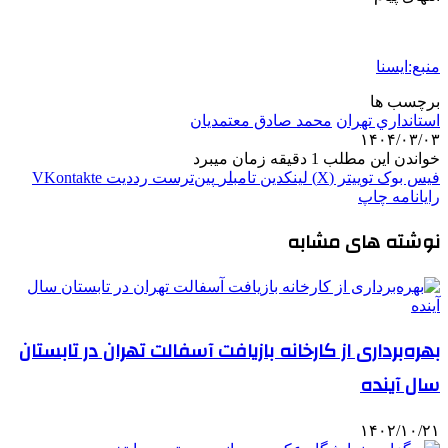
منبع:ایسنا
برچسب ها
استانداري تهران
محمد صادق معتمدیان
۱۴۰۴/۰۳/۰۳
خواندن این مطلب 1 دقیقه زمان میبرد
فیس بوک
توییتر (X)
لینکدین
‫تامبلر
‫پین‌ترست
‫رددیت
‫VKontakte
رایانامه
چاپ
نوشته های مشابه
بهره‌برداری از کارخانه بازیافت آسفالت تهران در تابستان
سال آینده
۱۴۰۲/۱۰/۲۱