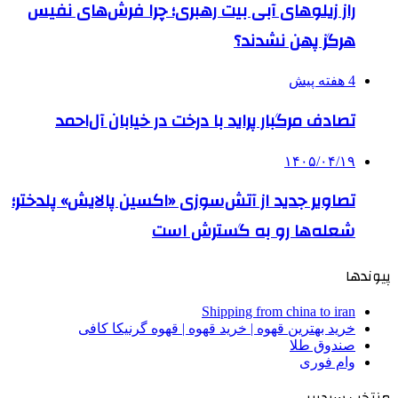
راز زیلوهای آبی بیت رهبری؛ چرا فرش‌های نفیس
هرگز پهن نشدند؟
4 هفته پیش
تصادف مرگبار پراید با درخت در خیابان آل‌احمد
۱۴۰۵/۰۴/۱۹
تصاویر جدید از آتش‌سوزی «اکسین پالایش» پلدختر؛
شعله‌ها رو به گسترش است
پیوندها
Shipping from china to iran
خرید بهترین قهوه | خرید قهوه | قهوه گرنیکا کافی
صندوق طلا
وام فوری