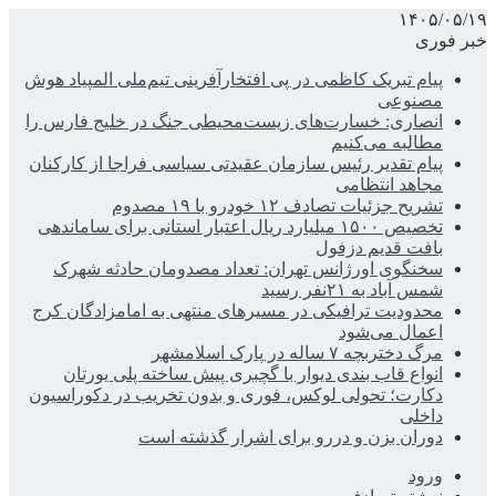
۱۴۰۵/۰۵/۱۹
خبر فوری
پیام تبریک کاظمی در پی افتخارآفرینی تیم‌ملی المپیاد هوش
مصنوعی
انصاری: خسارت‌های زیست‌محیطی جنگ در خلیج فارس را
مطالبه‌ می‌کنیم
پیام تقدیر رئیس سازمان عقیدتی سیاسی فراجا از کارکنان
مجاهد انتظامی
تشریح جزئیات تصادف ۱۲ خودرو با ۱۹ مصدوم
تخصیص ۱۵۰۰ میلیارد ریال اعتبار استانی برای ساماندهی
بافت قدیم دزفول
سخنگوی اورژانس تهران: تعداد مصدومان حادثه شهرک
شمس آباد به ۲۱نفر رسید
محدودیت ترافیکی در مسیرهای منتهی به امامزادگان کرج
اعمال می‌شود
مرگ دختربچه ۷ ساله در پارک اسلامشهر
انواع قاب بندی دیوار با گچبری پیش ساخته پلی یورتان
دکارت؛ تحولی لوکس، فوری و بدون تخریب در دکوراسیون
داخلی
دوران بزن و دررو برای اشرار گذشته است
ورود