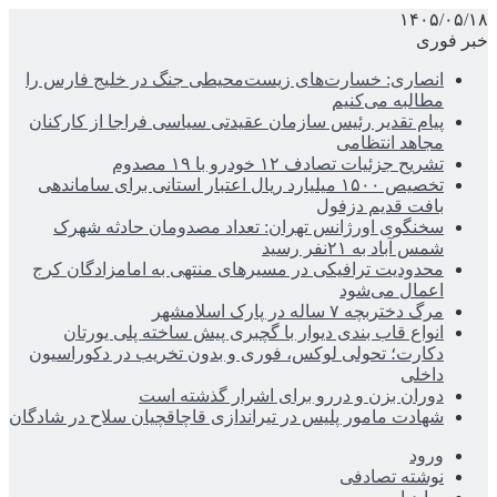
۱۴۰۵/۰۵/۱۸
خبر فوری
انصاری: خسارت‌های زیست‌محیطی جنگ در خلیج فارس را
مطالبه‌ می‌کنیم
پیام تقدیر رئیس سازمان عقیدتی سیاسی فراجا از کارکنان
مجاهد انتظامی
تشریح جزئیات تصادف ۱۲ خودرو با ۱۹ مصدوم
تخصیص ۱۵۰۰ میلیارد ریال اعتبار استانی برای ساماندهی
بافت قدیم دزفول
سخنگوی اورژانس تهران: تعداد مصدومان حادثه شهرک
شمس آباد به ۲۱نفر رسید
محدودیت ترافیکی در مسیرهای منتهی به امامزادگان کرج
اعمال می‌شود
مرگ دختربچه ۷ ساله در پارک اسلامشهر
انواع قاب بندی دیوار با گچبری پیش ساخته پلی یورتان
دکارت؛ تحولی لوکس، فوری و بدون تخریب در دکوراسیون
داخلی
دوران بزن و دررو برای اشرار گذشته است
شهادت مامور پلیس در تیراندازی قاچاقچیان سلاح در شادگان
ورود
نوشته تصادفی