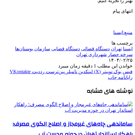
بهتر را تجربه کنیم.
انتهای پیام
منبع:ایسنا
برچسب ها
ايسنا
تهران
دستگاه قضائی
دستگاه قضایی
سازمان بوستان‌ها
سرخه حصار
شهرداری تهران
۱۴۰۴/۰۲/۲۵
خواندن این مطلب 1 دقیقه زمان میبرد
فیس بوک
توییتر (X)
لینکدین
‫تامبلر
‫پین‌ترست
‫رددیت
‫VKontakte
رایانامه
چاپ
نوشته های مشابه
ساماندهی چاه‌های غیرمجاز و اصلاح الگوی مصرف؛
راهکار استاندار تهران در حوزه مدیریت آب