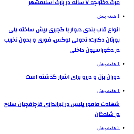
مرگ دختربچه ۷ ساله در پارک اسلامشهر
1 هفته پیش
انواع قاب بندی دیوار با گچبری پیش ساخته پلی
یورتان دکارت؛ تحولی لوکس، فوری و بدون تخریب
در دکوراسیون داخلی
1 هفته پیش
دوران بزن و دررو برای اشرار گذشته است
1 هفته پیش
شهادت مامور پلیس در تیراندازی قاچاقچیان سلاح
در شادگان
2 هفته پیش