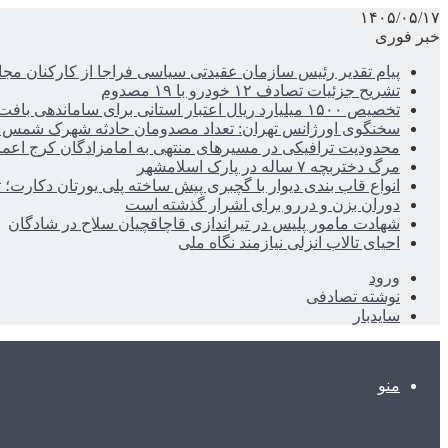
۱۴۰۵/۰۵/۱۷
خبر فوری
پیام تقدیر رئیس سازمان عقیدتی سیاسی فراجا از کارکنان مجا
تشریح جزئیات تصادف ۱۲ خودرو با ۱۹ مصدوم
تخصیص ۱۵۰۰ میلیارد ریال اعتبار استانی برای ساماندهی بافت قدیم دزفول
سخنگوی اورژانس تهران: تعداد مصدومان حادثه شهرک شمس آباد به ۲۱نف
محدودیت ترافیکی در مسیرهای منتهی به امامزادگان کرج اعم
مرگ دختربچه ۷ ساله در پارک اسلامشهر
انواع قاب بندی دیوار با گچبری پیش ساخته پلی یورتان دکارت
دوران بزن و دررو برای اشرار گذشته است
شهادت مامور پلیس در تیراندازی قاچاقچیان سلاح در شادگان
احیای تالاب انزلی نیازمند نگاه ملی
ورود
نوشته تصادفی
سایدبار
منو