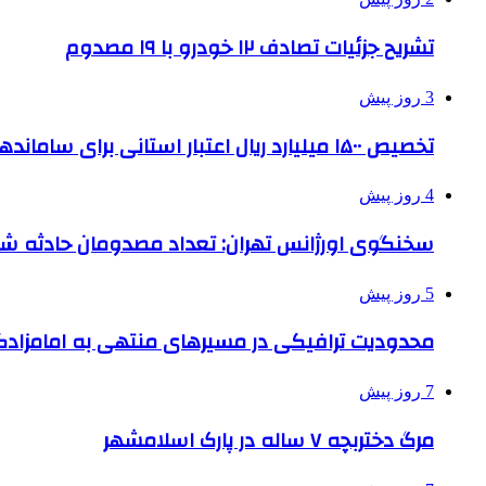
تشریح جزئیات تصادف ۱۲ خودرو با ۱۹ مصدوم
3 روز پیش
تخصیص ۱۵۰۰ میلیارد ریال اعتبار استانی برای ساماندهی بافت قدیم دزفول
4 روز پیش
سخنگوی اورژانس تهران: تعداد مصدومان حادثه شهرک شمس
5 روز پیش
محدودیت ترافیکی در مسیرهای منتهی به امامزادگ
7 روز پیش
مرگ دختربچه ۷ ساله در پارک اسلامشهر