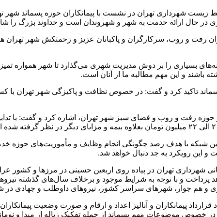
یست شهرداری تهران در نشست با پیمانکاران حوزه پسماند شهر تهر
در حال ارائه خدمت به شهر و شهروندان است و خداوند بزرگ را شاکر
ران رفت و
روب
، سرکارگران و
پاکبانان
عزیز و زحمتکش شهر تهران همگی 
‌های بسیاری را بر دوش مدیریت شهری می‌گذارد تا شهر همواره تمیز و
ته باشند و این مهم مطالبه ما از آنان است.
سماند تاکید کرد و گفت: در خصوص نظافت و پاکیزگی شهر تهران با کسی
ر حوزه رفت و
روب
و فضای سبز شهر تهران، اشاره کرد و گفت: با تدا
این شبکه با هدف رصد چگونگی انجام وظایف و مأموریت‌های حوزه خدم
 این رویکرد به جد دنبال خواهد شد.
شهرداری تهران در پیاده روی اربعین حسینی در مرزها و کشور عر
پرداخت و با توجه به شرایط موجود و برخلاف سال‌های گذشته نیروه
رزی و هم جوار، شهرهای سراسر کشور، نیروهای داوطلب و جهادی در شهر
داد پیمانکاران و آنالیز اعداد و ارقام و صورت وضعیت پیمانکاران، اص
 خصوص موضوعات مهم پسماند از جمله تفکیک زباله از مبدا و
نومان