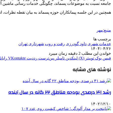
جامعه نسبت به موضوعات پسماند، چگونگی خدمات رسانی ماشین آلات
همچنین در این جلسه پیمانکاران حوزه پسماند به بیان نقطه نظرات، ا
منبع:مهر
برچسب ها
خدمات شهری
داود گودرزی
رفت و روب
شهرداری تهران
۱۴۰۴/۰۴/۲۶
خواندن این مطلب 2 دقیقه زمان میبرد
فیس بوک
توییتر (X)
لینکدین
‫تامبلر
‫پین‌ترست
‫رددیت
‫VKontakte
رایان
نوشته های مشابه
رشد ۴۱ درصدی بودجه مناطق ۲۲ گانه در سال آینده
۱۴۰۲/۱۲/۱۰