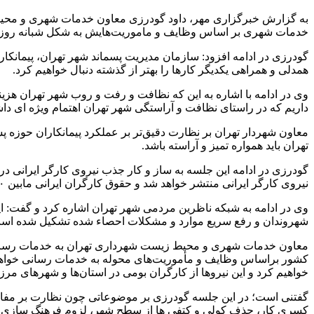
به گزارش خبرگزاری مهر،
داود
گودرزی معاون خدمات شهری و محیط ز
خدمات شهری
بر اساس
وظایف و ماموریت‌هایش به شکل شبانه روزی 
گودرزی در ادامه افزود: سازمان مدیریت پسماند شهر تهران، پیمانکا
همدلی و همراهی یکدیگر کارها را بهتر از گذشته دنبال خواهیم کرد.
وی در ادامه با اشاره به این که نظافت و رفت و
روب
شهر تهران هزینه
داریم که در راستای نظافت و آراستگی شهر تهران اهتمام ویژه
ای
داش
معاون شهردار تهران بر نظارت دقیق‌تر بر عملکرد پیمانکاران حوزه پ
تهران باید همواره تمیز و آراسته باشد.
گودرزی در ادامه این جلسه به ساز و کار جذب نیروی کارگر ایرانی د
نیروی کارگر ایرانی منتشر خواهد شد و حقوق کارگران ایرانی مابین ۲۰ الی ۲۲ میلیون تومان بعلاوه بیمه و مزایای دیگر در نظر گرفته شده است.
وی در ادامه به شبکه ناظرین مردمی شهر تهران اشاره کرد و گفت: 
شهروندان و رفع سریع موارد و مشکلات
احصاء
شده تشکیل شده است و
معاون خدمات شهری و محیط زیست شهرداری تهران به خدمات رسانی 
کشور
براساس
وظایف و مأموریت‌های محوله به خدمات رسانی خواهد 
خواهیم کرد و این نیروها از کارگران بومی در استان‌ها و شهرهای م
گفتنی است؛ در این جلسه گودرزی بر موضوعاتی چون نظارت بر مفاد قرار
کسری کار، حذف
کولی
و
کتفی
ها
از سطح شهر، لزوم فرهنگ سازی در