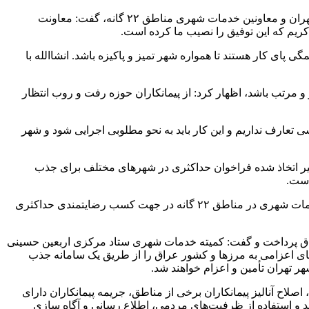
ان و معاونین خدمات شهری مناطق ۲۲
گانه
، گفت: معاونت
یم که این توفیق را نصیب ما کرده است.
پای کار هستند تا همواره شهر تمیز و پاکیزه باشد. انشاالله با
 مرتب باشد، اظهار کرد: از پیمانکاران حوزه رفت و
روب
انتظار
 تعارف نداریم و این کار باید به نحو مطلوبی اجرایی شود و شهر
بیر اتخاذ شده فراخوان حداکثری در شهرهای مختلف برای جذب
ات شهری در مناطق ۲۲
گانه
در جهت کسب رضایتمندی حداکثری
اق پرداخت و گفت: کمیته خدمات شهری ستاد مرکزی اربعین حسینی
ای اعزامی به مرزها و کشور عراق را از طریق یک سامانه جذب
 تهران تأمین و اعزام خواهند شد.
لاح آنالیز پیمانکاران برخی از مناطق، جریمه پیمانکاران دارای
د
و استفاده از ظرفیت‌های مردمی، اطلاع رسانی و آگاه سازی