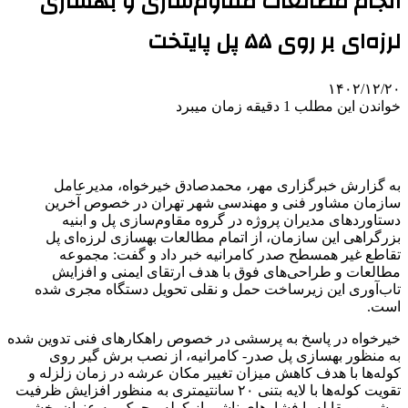
انجام مطالعات مقاوم‌سازی و بهسازی
لرزه‌ای بر روی ۵۵ پل‌ پایتخت
۱۴۰۲/۱۲/۲۰
خواندن این مطلب 1 دقیقه زمان میبرد
به گزارش خبرگزاری مهر، محمدصادق خیرخواه، مدیرعامل
سازمان مشاور فنی و مهندسی شهر تهران در خصوص آخرین
دستاوردهای مدیران پروژه در گروه مقاوم‌سازی پل و ابنیه
بزرگراهی این سازمان، از اتمام مطالعات بهسازی لرزه‌ای پل
تقاطع غیر همسطح صدر کامرانیه خبر داد و گفت: مجموعه
مطالعات و طراحی‌های فوق با هدف ارتقای ایمنی و افزایش
تاب‌آوری این زیرساخت حمل و نقلی تحویل دستگاه مجری شده
است.
خیرخواه در پاسخ به پرسشی در خصوص راهکارهای فنی تدوین شده
به منظور بهسازی پل صدر- کامرانیه، از نصب برش گیر روی
کوله‌ها با هدف کاهش میزان تغییر مکان عرشه در زمان زلزله و
تقویت کوله‌ها با لایه بتنی ۲۰ سانتیمتری به منظور افزایش ظرفیت
برشی و مقابله با فشارهای ناشی از کوله محرک، به عنوان بخشی