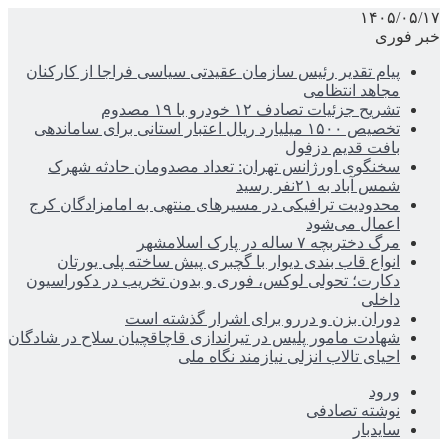
۱۴۰۵/۰۵/۱۷
خبر فوری
پیام تقدیر رئیس سازمان عقیدتی سیاسی فراجا از کارکنان
مجاهد انتظامی
تشریح جزئیات تصادف ۱۲ خودرو با ۱۹ مصدوم
تخصیص ۱۵۰۰ میلیارد ریال اعتبار استانی برای ساماندهی
بافت قدیم دزفول
سخنگوی اورژانس تهران: تعداد مصدومان حادثه شهرک
شمس آباد به ۲۱نفر رسید
محدودیت ترافیکی در مسیرهای منتهی به امامزادگان کرج
اعمال می‌شود
مرگ دختربچه ۷ ساله در پارک اسلامشهر
انواع قاب بندی دیوار با گچبری پیش ساخته پلی یورتان
دکارت؛ تحولی لوکس، فوری و بدون تخریب در دکوراسیون
داخلی
دوران بزن و دررو برای اشرار گذشته است
شهادت مامور پلیس در تیراندازی قاچاقچیان سلاح در شادگان
احیای تالاب انزلی نیازمند نگاه ملی
ورود
نوشته تصادفی
سایدبار