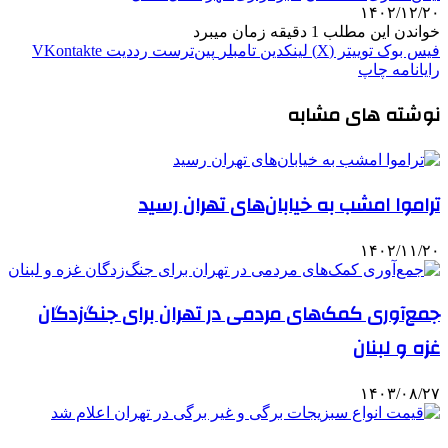
۱۴۰۲/۱۲/۲۰
خواندن این مطلب 1 دقیقه زمان میبرد
فیس بوک
توییتر (X)
لینکدین
‫تامبلر
‫پین‌ترست
‫رددیت
‫VKontakte
رایانامه
چاپ
نوشته های مشابه
تراموا امشب به خیابان‌های تهران رسید
۱۴۰۲/۱۱/۲۰
جمع‌آوری کمک‌های مردمی در تهران برای جنگ‌زدگان
غزه و لبنان
۱۴۰۳/۰۸/۲۷