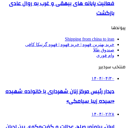
فعالیت پایانه های بیهقی و غرب به روال عادی
بازگشت
پیوندها
Shipping from china to iran
خرید بهترین قهوه | خرید قهوه | قهوه گرنیکا کافی
صندوق طلا
وام فوری
منتخب سردبیر
۱۴۰۴/۰۴/۳۰
دیدار رئیس مرکز زنان شهرداری با خانواده شهیده
«سیده زیبا سیامکی»
۱۴۰۴/۰۲/۲۸
ایران، پیام‌آور صلح، عدالت و گفت‌وگوی بین ادیان