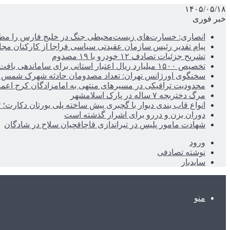
۱۴۰۵/۰۵/۱۸
خبر فوری
انصاری: خسارت‌های زیست‌محیطی جنگ در خلیج فارس را مطالب
پیام تقدیر رئیس سازمان عقیدتی سیاسی فراجا از کارکنان مجا
تشریح جزئیات تصادف ۱۲ خودرو با ۱۹ مصدوم
تخصیص ۱۵۰۰ میلیارد ریال اعتبار استانی برای ساماندهی بافت قدیم دزفول
سخنگوی اورژانس تهران: تعداد مصدومان حادثه شهرک شمس آباد به ۲۱نف
محدودیت ترافیکی در مسیرهای منتهی به امامزادگان کرج اعم
مرگ دختربچه ۷ ساله در پارک اسلامشهر
انواع قاب بندی دیوار با گچبری پیش ساخته پلی یورتان دکارت
دوران بزن و دررو برای اشرار گذشته است
شهادت مامور پلیس در تیراندازی قاچاقچیان سلاح در شادگان
ورود
نوشته تصادفی
سایدبار
منو