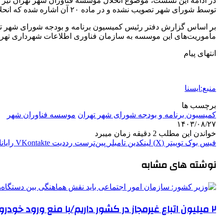
در ادامه این نشست، موضوع انحلال موسسه فناوران شهر تهران نیز 
توسط شورای شهر تصویب نشده و در ماده ۲۰ آن اشاره شده که انحلال موسسه با نظر مجمع موسسه انجام می‌شود، تصمیم برای انحلال یا ادامه کار بر عهده موسسه خواهد بود.
بر اساس گزارش دفتر رئیس کمیسیون برنامه‌ و بودجه شورای شهر تهر
مأموریت‌های این موسسه به سازمان فناوری اطلاعات شهرداری تهران
انتهای پیام
منبع:ایسنا
برچسب ها
کمیسیون برنامه و بودجه شورای شهر تهران
موسسه فناوران شهر
۱۴۰۳/۰۸/۲۷
خواندن این مطلب 2 دقیقه زمان میبرد
فیس بوک
توییتر (X)
لینکدین
‫تامبلر
‫پین‌ترست
‫رددیت
‫VKontakte
رایان
نوشته های مشابه
۲ میلیون اتباع غیرمجاز در کشور داریم/با منع ورود خودروهای پلاک شهرستان به تهران مخالفم