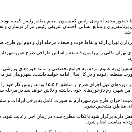
 با حضور محمد آخوندی رئیس کمیسیون، میثم مظفر رئیس کمیته بودج
برنامه‌ریزی و منابع انسانی، احسان شریفی رئیس مرکز نوسازی و تحو
شد.
ری تهران ارائه و نقاط قوت و ضعف مرحله اول و دوم این طرح، ه
ری تهران نکاتی را پیرامون فلسفه و اساس طراحی طرح «من شهردارم» 
 در طرح «من شهردارم ۳» علاوه بر مراجعه سفیران به عموم مردم، به جوامع تخصصی‌تر مان
صورت مقطعی نبوده و در کل سال ادامه خواهد داشت، شهروندان نیز می‌ت
در ادامه جلسه، ۳ نفر از افرادی که مسئول جمع آوری
 من شهردارم بازخوردهای خوبی داشته و تلاش خواهد شد در مرحله سو
همیت اجرای طرح من شهردارم به صورت کامل به برخی ایرادات و مشکل
برای مناطق مشخص نشود.
قش دارند برگزار شود تا نکات مطرح شده در زمان اجرا رعایت شود. م
دجه مناسب انجام شود.