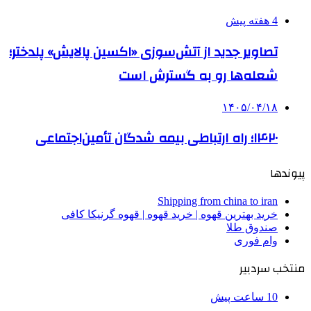
4 هفته پیش
تصاویر جدید از آتش‌سوزی «اکسین پالایش» پلدختر؛
شعله‌ها رو به گسترش است
۱۴۰۵/۰۴/۱۸
۱۴۲۰؛ راه ارتباطی بیمه شدگان تأمین‌اجتماعی
پیوندها
Shipping from china to iran
خرید بهترین قهوه | خرید قهوه | قهوه گرنیکا کافی
صندوق طلا
وام فوری
منتخب سردبیر
10 ساعت پیش