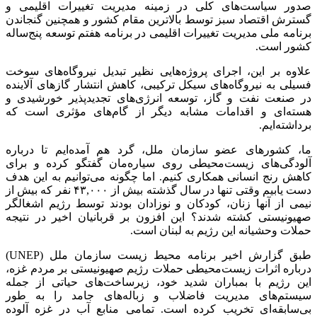
صدور سیاست‌های کلی در زمینه مدیریت تغییرات اقلیمی و
گسترش اقتصاد سبز توسط بالاترین مقام کشور و همچنین گنجاندن
برنامه ملی مدیریت تغییرات اقلیمی در برنامه هفتم توسعه پنج‌ساله
کشور است.
علاوه بر این، اجرای پروژه‌هایی نظیر تبدیل نیروگاه‌های سوخت
فسیلی به نیروگاه‌های سیکل ترکیبی، کاهش انتشار گازهای آلاینده
در صنعت نفت و گاز، توسعه انرژی‌های
تجدیدپذیر
خورشیدی و
هسته‌ای و اقدامات مشابه دیگر از گام‌های مؤثری است که
برداشته‌ایم.
ما، کشورهای عضو سازمان ملل، گرد هم آمده‌ایم تا درباره
آلودگی‌های زیست‌محیطی روی سیاره‌مان گفتگو کرده و برای
کاهش رنج انسانی همکاری کنیم. اما چگونه می‌توانیم به این هدف
دست یابیم وقتی تنها در سال گذشته بیش از ۴۳,۰۰۰ نفر که بیش از
نیمی از آنها زنان، کودکان و نوزادان بودند توسط رژیم اشغالگر
صهیونیستی کشته شدند؟ این افزون بر قربانیان اخیر در نتیجه
حملات وحشیانه این رژیم به لبنان است.
طبق گزارش اخیر برنامه محیط زیست سازمان ملل (UNEP)
درباره اثرات زیست‌محیطی حملات رژیم صهیونیستی بر مردم غزه،
این رژیم با بمباران شدید خود، زیرساخت‌های حیاتی از جمله
سیستم‌های مدیریت فاضلاب و زباله‌های جامد را به طور
بی‌سابقه‌ای تخریب کرده است. تمامی منابع آب در غزه آلوده