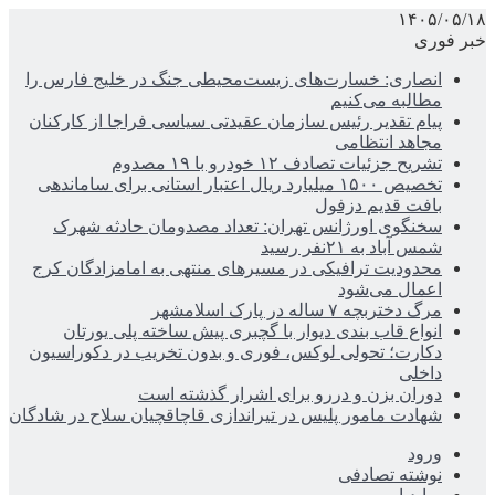
۱۴۰۵/۰۵/۱۸
خبر فوری
انصاری: خسارت‌های زیست‌محیطی جنگ در خلیج فارس را
مطالبه‌ می‌کنیم
پیام تقدیر رئیس سازمان عقیدتی سیاسی فراجا از کارکنان
مجاهد انتظامی
تشریح جزئیات تصادف ۱۲ خودرو با ۱۹ مصدوم
تخصیص ۱۵۰۰ میلیارد ریال اعتبار استانی برای ساماندهی
بافت قدیم دزفول
سخنگوی اورژانس تهران: تعداد مصدومان حادثه شهرک
شمس آباد به ۲۱نفر رسید
محدودیت ترافیکی در مسیرهای منتهی به امامزادگان کرج
اعمال می‌شود
مرگ دختربچه ۷ ساله در پارک اسلامشهر
انواع قاب بندی دیوار با گچبری پیش ساخته پلی یورتان
دکارت؛ تحولی لوکس، فوری و بدون تخریب در دکوراسیون
داخلی
دوران بزن و دررو برای اشرار گذشته است
شهادت مامور پلیس در تیراندازی قاچاقچیان سلاح در شادگان
ورود
نوشته تصادفی