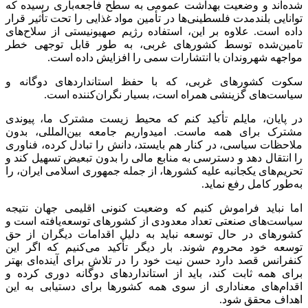
شده‌اند و وضعیت بهداشت عمومی به سطح فاجعه‌باری رسیده که
توانایی بلندمدت فلسطینی‌ها در تأمین مواد غذایی را تحت تأثیر قرار
داده است. علاوه بر این، استفاده رژیم صهیونیستی از سلاح‌های
تامین‌شده توسط کشورهای غربی، به طور قابل توجهی خطر
مواجهه شهروندان با انتشارات سمی را افزایش داده است.
سکوت کشورهای غربی، که با حفظ استانداردهای دوگانه و
سیاست‌های گزینشی همراه است، بسیار نگران‌کننده است.
در پایان، مایلم تأکید کنم که محیط زیست مشترک ما، پیوندی
مشترک برای همه ماست. امیدواریم جامعه بین‌المللی، بدون
ملاحظات سیاسی، در کنار هم بایستد، دانش را تبادل کرده، فناوری
را انتقال دهد و دسترسی به منابع مالی را بدون تبعیض تسهیل کند و
تحریم‌های یکجانبه علیه کشورها، از جمله جمهوری اسلامی ایران، را
به‌طور کامل رفع نماید.
اما نباید فراموش کنیم که وضعیت کنونی اقلیمی جهان نتیجه
سیاست‌های صنعتی تعداد معدودی از کشورهای توسعه‌یافته است و
کشورهای در حال توسعه نباید به دلیل اقدامات دیگران از حق
توسعه خود محروم شوند. بار دیگر تأکید می‌کنیم که اگر این
کنفرانس قصد دارد حسن نیت خود را در تلاش برای آینده‌ای بهتر
برای همه ثابت کند، باید از استانداردهای دوگانه دوری کرده و
اقدام‌های معناداری از سوی همه کشورها برای دستیابی به این
اهداف محقق شود.