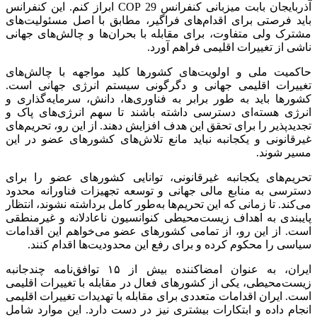
آذربایجان بابت میزبانی کنفرانس COP 29 ابراز کنم. این کنفرانس
باید فرصتی برای اقدام‌های فراگیر، مطابق با اصل مسئولیت‌های
مشترک ولی متفاوت، برای مقابله با بحران‌ها و چالش‌های جهانی
ناشی از تغییرات اقلیمی فراهم آورد.
حاکمیت ملی و اولویت‌های کشورها کلید مواجهه با چالش‌های
تغییرات اقلیمی جهانی و دگرگونی سیستم انرژی جهانی است.
کشورها باید به طور برابر به فناوری‌ها، دانش، سرمایه‌گذاری و
انرژی هسته‌ای دسترسی داشته باشند تا سهم انرژی‌های پاک و
تجدیدپذیر
را برای تحقق این هدف افزایش دهند. از این رو، تحریم‌های
غیرقانونی و یکجانبه نباید مانع تلاش‌های کشورهای عضو در این
مسیر شوند.
تحریم‌های یکجانبه غیرقانونی، توانایی کشورهای عضو را برای
دسترسی به منابع مالی جهانی و توسعه تجهیزات
فناورانه
محدود
می‌کند. تا زمانی که این تحریم‌ها به‌طور کامل برداشته نشوند، انتظار
پایبندی به اهداف زیست‌محیطی کنوانسیون ناعادلانه و غیرمنطقی
است. از این رو، از تمامی کشورهای عضو می‌خواهم این اقدامات
سیاسی را محکوم کرده و برای رفع این محدودیت‌ها اقدام کنند.
ایران، به عنوان امضاکننده بیش از ۱۵ توافق‌نامه چندجانبه
زیست‌محیطی، یکی از کشورهای فعال در مقابله با تغییرات اقلیمی
است. ایران اقدامات متعددی برای مقابله با تهدیدات تغییرات اقلیمی
انجام داده و ابتکارات بیشتری نیز در دست دارد. این موارد شامل