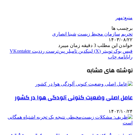
منبع:مهر
برچسب ها
تحریم
سازمان محیط زیست
شینا انصاری
۱۴۰۳/۰۸/۲۲
خواندن این مطلب 3 دقیقه زمان میبرد
فیس بوک
توییتر (X)
لینکدین
‫تامبلر
‫پین‌ترست
‫رددیت
‫VKontakte
رایانامه
چاپ
نوشته های مشابه
عامل اصلی وضعیت کنونی آلودگی هوا در کشور
۱۴۰۲/۱۰/۲۴