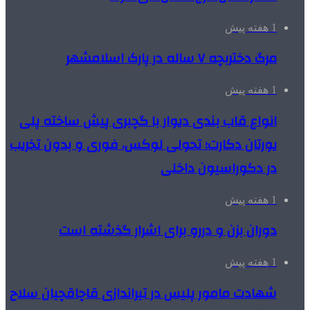
1 هفته پیش
مرگ دختربچه ۷ ساله در پارک اسلامشهر
1 هفته پیش
انواع قاب بندی دیوار با گچبری پیش ساخته پلی
یورتان دکارت؛ تحولی لوکس، فوری و بدون تخریب
در دکوراسیون داخلی
1 هفته پیش
دوران بزن و دررو برای اشرار گذشته است
1 هفته پیش
شهادت مامور پلیس در تیراندازی قاچاقچیان سلاح