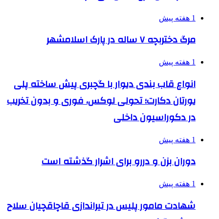
1 هفته پیش
مرگ دختربچه ۷ ساله در پارک اسلامشهر
1 هفته پیش
انواع قاب بندی دیوار با گچبری پیش ساخته پلی
یورتان دکارت؛ تحولی لوکس، فوری و بدون تخریب
در دکوراسیون داخلی
1 هفته پیش
دوران بزن و دررو برای اشرار گذشته است
1 هفته پیش
شهادت مامور پلیس در تیراندازی قاچاقچیان سلاح