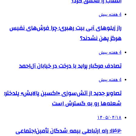
انقلاب را محقق کرد؟
4 هفته پیش
راز زیلوهای آبی بیت رهبری؛ چرا فرش‌های نفیس
هرگز پهن نشدند؟
4 هفته پیش
تصادف مرگبار پراید با درخت در خیابان آل‌احمد
4 هفته پیش
تصاویر جدید از آتش‌سوزی «اکسین پالایش» پلدختر؛
شعله‌ها رو به گسترش است
۱۴۰۵/۰۴/۱۸
۱۴۲۰؛ راه ارتباطی بیمه شدگان تأمین‌اجتماعی