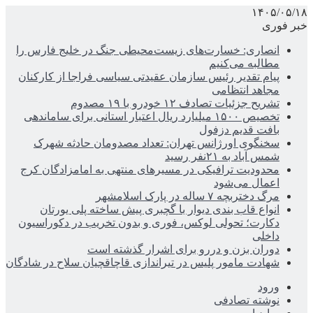
۱۴۰۵/۰۵/۱۸
خبر فوری
انصاری: خسارت‌های زیست‌محیطی جنگ در خلیج فارس را
مطالبه‌ می‌کنیم
پیام تقدیر رئیس سازمان عقیدتی سیاسی فراجا از کارکنان
مجاهد انتظامی
تشریح جزئیات تصادف ۱۲ خودرو با ۱۹ مصدوم
تخصیص ۱۵۰۰ میلیارد ریال اعتبار استانی برای ساماندهی
بافت قدیم دزفول
سخنگوی اورژانس تهران: تعداد مصدومان حادثه شهرک
شمس آباد به ۲۱نفر رسید
محدودیت ترافیکی در مسیرهای منتهی به امامزادگان کرج
اعمال می‌شود
مرگ دختربچه ۷ ساله در پارک اسلامشهر
انواع قاب بندی دیوار با گچبری پیش ساخته پلی یورتان
دکارت؛ تحولی لوکس، فوری و بدون تخریب در دکوراسیون
داخلی
دوران بزن و دررو برای اشرار گذشته است
شهادت مامور پلیس در تیراندازی قاچاقچیان سلاح در شادگان
ورود
نوشته تصادفی