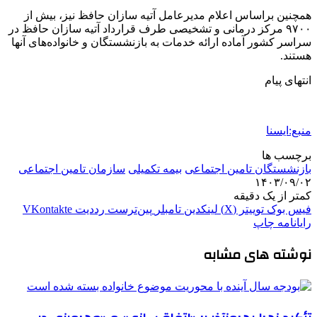
همچنین براساس اعلام مدیرعامل آتیه سازان حافظ نیز،‌ بیش از
۹۷۰۰ مرکز درمانی و تشخیصی طرف قرارداد آتیه سازان حافظ در
سراسر کشور آماده ارائه خدمات به بازنشستگان و خانواده‌های آنها
هستند.
انتهای پیام
منبع:ایسنا
برچسب ها
بازنشستگان تامین اجتماعی
بیمه تکمیلی
سازمان تامین اجتماعی
۱۴۰۳/۰۹/۰۲
کمتر از یک دقیقه
فیس بوک
توییتر (X)
لینکدین
‫تامبلر
‫پین‌ترست
‫رددیت
‫VKontakte
رایانامه
چاپ
نوشته های مشابه