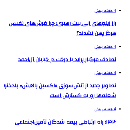
4 هفته پیش
راز زیلوهای آبی بیت رهبری؛ چرا فرش‌های نفیس
هرگز پهن نشدند؟
4 هفته پیش
تصادف مرگبار پراید با درخت در خیابان آل‌احمد
4 هفته پیش
تصاویر جدید از آتش‌سوزی «اکسین پالایش» پلدختر؛
شعله‌ها رو به گسترش است
4 هفته پیش
۱۴۲۰؛ راه ارتباطی بیمه شدگان تأمین‌اجتماعی