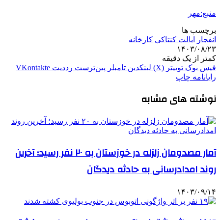
منبع:مهر
برچسب ها
انفجار
ایالت کنتاکی
کارخانه
۱۴۰۳/۰۸/۲۳
کمتر از یک دقیقه
فیس بوک
توییتر (X)
لینکدین
‫تامبلر
‫پین‌ترست
‫رددیت
‫VKontakte
رایانامه
چاپ
نوشته های مشابه
آمار مصدومان زلزله در خوزستان به ۲۰ نفر رسید؛ آخرین
روند امدادرسانی به حادثه دیدگان
۱۴۰۳/۰۹/۱۴