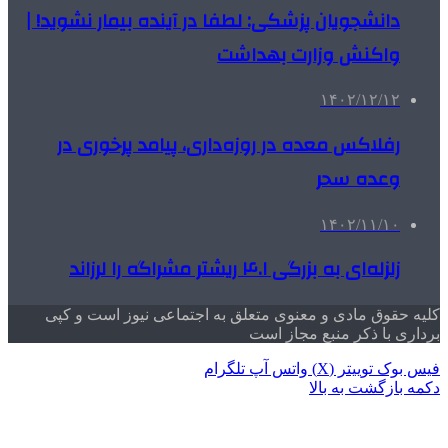
دانشجویان پزشکی: لطفا در آینده بیمار نشوید! |
واکنش وزارت بهداشت
۱۴۰۲/۱۲/۱۲
رفلاکس معده در روزه‌داری، پیامد پرخوری در
وعده سحر
۱۴۰۲/۱۱/۱۰
زلزله‌ای به بزرگی ۴.۱ ریشتر مشراگه را لرزاند
کلیه حقوق مادی و معنوی متعلق به اجتماعی نیوز است و کپی
برداری با ذکر منبع مجاز است
فیس بوک
توییتر (X)
واتس آپ
تلگرام
دکمه بازگشت به بالا