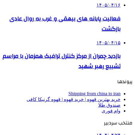
۱۴۰۵/۰۴/۱۶
فعالیت پایانه های بیهقی و غرب به روال عادی
بازگشت
۱۴۰۵/۰۴/۱۵
بازدید چمران از مرکز کنترل ترافیک همزمان با مراسم
تشییع رهبر شهید
پیوندها
Shipping from china to iran
خرید بهترین قهوه | خرید قهوه | قهوه گرنیکا کافی
صندوق طلا
وام فوری
منتخب سردبیر