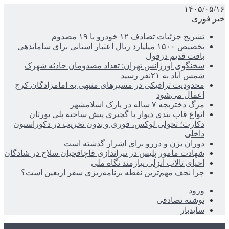
۱۴۰۵/۰۵/۱۶
خبر فوری
تشریح جزئیات تصادف ۱۲ خودرو با ۱۹ مصدوم
تخصیص ۱۵۰۰ میلیارد ریال اعتبار استانی برای ساماندهی
بافت قدیم دزفول
سخنگوی اورژانس تهران: تعداد مصدومان حادثه شهرک
شمس آباد به ۲۱نفر رسید
محدودیت ترافیکی در مسیرهای منتهی به امامزادگان کرج
اعمال می‌شود
مرگ دختربچه ۷ ساله در پارک اسلامشهر
انواع قاب بندی دیوار با گچبری پیش ساخته پلی یورتان
دکارت؛ تحولی لوکس، فوری و بدون تخریب در دکوراسیون
داخلی
دوران بزن و دررو برای اشرار گذشته است
شهادت مامور پلیس در تیراندازی قاچاقچیان سلاح در شادگان
احیای تالاب انزلی نیازمند نگاه ملی
چرا نجف مهم‌ترین نقطه برنامه‌ریزی سفر اربعین است؟
ورود
نوشته تصادفی
سایدبار