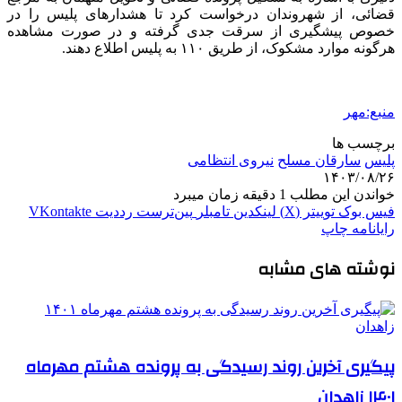
قضائی، از شهروندان درخواست کرد تا هشدارهای پلیس را در
خصوص پیشگیری از سرقت جدی گرفته و در صورت مشاهده
هرگونه موارد مشکوک، از طریق ۱۱۰ به پلیس اطلاع دهند.
منبع:مهر
برچسب ها
پلیس
سارقان مسلح
نیروی انتظامی
۱۴۰۳/۰۸/۲۶
خواندن این مطلب 1 دقیقه زمان میبرد
فیس بوک
توییتر (X)
لینکدین
‫تامبلر
‫پین‌ترست
‫رددیت
‫VKontakte
رایانامه
چاپ
نوشته های مشابه
پیگیری آخرین روند رسیدگی به پرونده هشتم مهرماه
۱۴۰۱ زاهدان