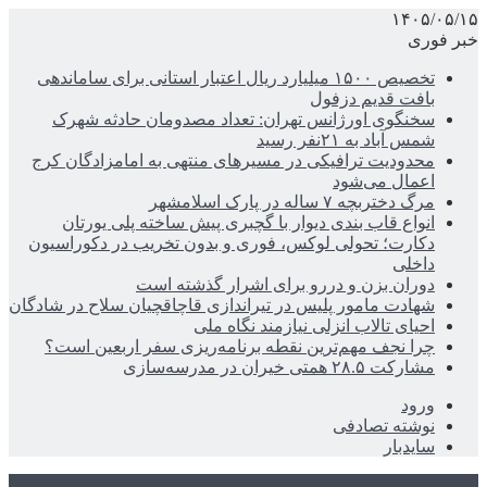
۱۴۰۵/۰۵/۱۵
خبر فوری
تخصیص ۱۵۰۰ میلیارد ریال اعتبار استانی برای ساماندهی
بافت قدیم دزفول
سخنگوی اورژانس تهران: تعداد مصدومان حادثه شهرک
شمس آباد به ۲۱نفر رسید
محدودیت ترافیکی در مسیرهای منتهی به امامزادگان کرج
اعمال می‌شود
مرگ دختربچه ۷ ساله در پارک اسلامشهر
انواع قاب بندی دیوار با گچبری پیش ساخته پلی یورتان
دکارت؛ تحولی لوکس، فوری و بدون تخریب در دکوراسیون
داخلی
دوران بزن و دررو برای اشرار گذشته است
شهادت مامور پلیس در تیراندازی قاچاقچیان سلاح در شادگان
احیای تالاب انزلی نیازمند نگاه ملی
چرا نجف مهم‌ترین نقطه برنامه‌ریزی سفر اربعین است؟
مشارکت ۲۸.۵ همتی خیران در مدرسه‌سازی
ورود
نوشته تصادفی
سایدبار