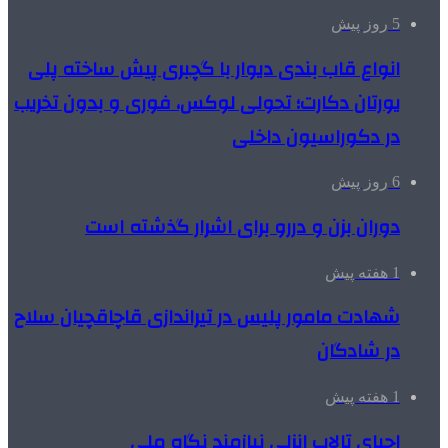
5 روز پیش
انواع قاب بندی دیوار با گچبری پیش ساخته پلی
یورتان دکارت؛ تحولی لوکس، فوری و بدون تخریب
در دکوراسیون داخلی
6 روز پیش
دوران بزن و دررو برای اشرار گذشته است
1 هفته پیش
شهادت مامور پلیس در تیراندازی قاچاقچیان سلاح
در شادگان
1 هفته پیش
احیای تالاب انزلی نیازمند نگاه ملی