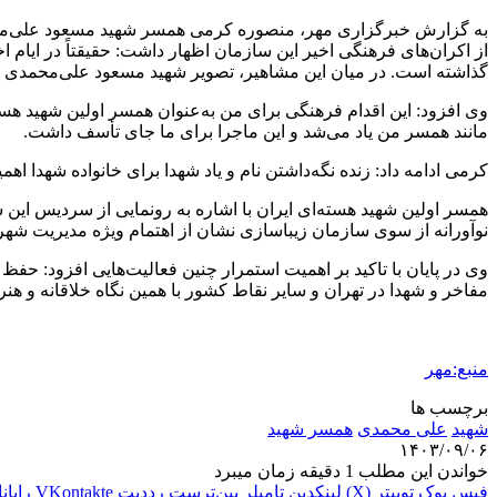
از اکران‌های فرهنگی اخیر این سازمان اظهار داشت: حقیقتاً در ایام 
گذاشته است. در میان این مشاهیر، تصویر شهید مسعود علی‌محمدی نیز 
وی افزود: این اقدام فرهنگی برای من به‌عنوان همسر اولین شهید هست
مانند همسر من یاد می‌شد و این ماجرا برای ما جای تأسف داشت.
کرمی ادامه داد: زنده نگه‌داشتن نام و یاد شهدا برای خانواده شهدا اه
نوآورانه از سوی سازمان زیباسازی نشان از اهتمام ویژه مدیریت شهری ب
وی در پایان با تاکید بر اهمیت استمرار چنین فعالیت‌هایی افزود: حفظ
مفاخر و شهدا در تهران و سایر نقاط کشور با همین نگاه خلاقانه و هنری 
منبع:مهر
برچسب ها
شهید
علی محمدی
همسر شهید
۱۴۰۳/۰۹/۰۶
خواندن این مطلب 1 دقیقه زمان میبرد
فیس بوک
توییتر (X)
لینکدین
‫تامبلر
‫پین‌ترست
‫رددیت
‫VKontakte
رایان