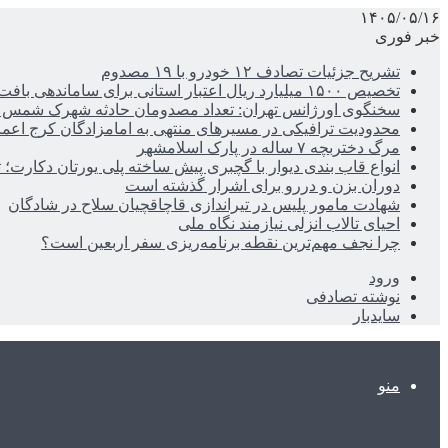
۱۴۰۵/۰۵/۱۶
خبر فوری
تشریح جزئیات تصادف ۱۲ خودرو با ۱۹ مصدوم
تخصیص ۱۵۰۰ میلیارد ریال اعتبار استانی برای ساماندهی بافت قدیم دزفول
سخنگوی اورژانس تهران: تعداد مصدومان حادثه شهرک شمس آباد به ۲۱نف
محدودیت ترافیکی در مسیرهای منتهی به امامزادگان کرج اعم
مرگ دختربچه ۷ ساله در پارک اسلامشهر
انواع قاب بندی دیوار با گچبری پیش ساخته پلی یورتان دکارت
دوران بزن و دررو برای اشرار گذشته است
شهادت مامور پلیس در تیراندازی قاچاقچیان سلاح در شادگان
احیای تالاب انزلی نیازمند نگاه ملی
چرا نجف مهم‌ترین نقطه برنامه‌ریزی سفر اربعین است؟
ورود
نوشته تصادفی
سایدبار
منو