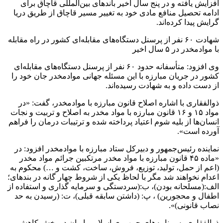
افزایش یافته و در پنج سال اخیر باندهای بین‌المللی قاچاق برای
ادامه تحصیل منافع مادی خود به تغییر مسیر قاچاق از طریق دریا
گرایش پیدا کرده‌اند.
شهادت ۶۰ نفر از پرسنل دستگاه‌های مقابله‌ای کشور در راه مقابله
با موادمخدر در ۵ سال اخیر
وی افزود: متأسفانه حدود ۶۰ نفر از پرسنل دستگاه‌های مقابله‌ای
کشور در جریان مبارزه با این مسئله جهانی موادمخدر جان خود را
از دست داده و به شهادت رسیده‌اند.
ذوالفقاری با اشاره اصلاح قانون مبارزه با موادمخدر، گفت: «در
مواد ۱۵ و ۱۶ قانون مبارزه با مواد مخدر به اصلاح و تربیت و نجات
انسان‌ها از بلیه شوم اعتیاد پرداخته شده و ترتیبات درمان را فراهم
آورده است».
نماینده رئیس‌جمهور و دبیرکل ستاد مبارزه با موادمخدر افزود: در
«ماده ۴۵ قانون مبارزه با مواد مخدر مرتکبین جرائم مواد مخدر
(اعم از حمل، تولید، توزیع، فروش، ساخت، کشت و …) محکوم به
اعدام نخواهند شد مگر با لحاظ یکی از شروط چهار گانه در بندهای؛
الف:(مسلحانه بودن)، ب:(سردستگی و سرمایه گذاری و استفاده از
اطفال و محجورین) ، پ: (داشتن سابقه قبلی)، ت: (رسیدن به حد
نصاب قانونی)».
ذوالفقاری به برنامه‌های جمهوری اسلامی ایران در بخش کاهش