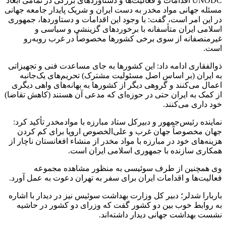
UNODC اقدامات و فعالیت‌ها و دستاوردهای بزرگی در تمامی ابعاد
مسئله جهانی مواد مخدر به دست ایران و شریک پایدار جامعه جهانی
در این امر است، گفت: با وجود این اقدامات و دستاوردها، جمهوری
اسلامی ایران متأسفانه با برخوردهای گزینشی و سیاسی و
غیرمنصفانه از سوی برخی کشورها مخصوصاً در غرب روبه‌رو
است.
ذوالفقاری ادامه داد: این کشورها به جای مساعدت فنی و تجهیزاتی
به ایران (بر اساس اصل مسئولیت مشترک) تحریم‌های یک‌جانبه
اعمال می‌کنند و گروهی دیگر از کشورها به بهانه‌های واهی دیگری
از کمک به ایران حتی در حوزه‌ای که مدعی آن هستند (کاهش تقاضا)‌
خود داری می‌کنند.
نماینده رئیس‌جمهور و دبیرکل ستاد مبارزه با موادمخدر تأکید کرد:
جهان مخصوصاً جهان غرب و علی‌الخصوص اروپا برای کم کردن
هزینه‌های خود در مبارزه با مواد مخدر از منشاء افغانستان ناچار از
همکاری سازنده با جمهوری اسلامی ایران است.
وی همچنین از طرف سوئیسی به منظور مشاهده مجموعه
فعالیت‌ها و اقدامات ایران برای سفر به تهران دعوت به عمل آورد.
باربارا شدلر؛ دبیر کل وزارت بهداشت سوئیس نیز در دیدار با اشاره
به روابط خوب بین دو کشور گفت که وزرای دو کشور در حاشیه
نشست بهداشت جهانی دیدار داشته‌اند.