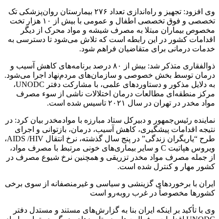
وی افزود: تجهیز و راه‌اندازی تعداد ۲۷۶ بیمارستان روان‌پزشکی تک
تخصصی و فوق تخصصی اطفال و عمومی با بیش از ۱۰ هزار تخت
مخصوص بیماران مبتلا به مصرف شیشه و مواد محرک از دیگر
اقدامات کشور در این رابطه است که تلاش می‌شود تا دسترسی به
خدمات درمانی برای متقاضیان فراهم شود.
ذوالفقاری متذکر شد: بیش از ۸۰ درصد برنامه‌های کاهش آسیب و
درمان توسط بخش خصوصی و سازمان‌های مردم‌نهاد اجرا می‌شود.
به دلایل مذکور و دستاوردهای علمی،‌ با مشارکت دفتر UNODC،
مرکز منطقه‌ای مطالعات درمان اختلالات ناشی از سوء مصرف
مواد مخدر در تهران در سال ۲۰۲۱ تاسیس شده است.
نماینده رئیس‌جمهور و دبیرکل ستاد مبارزه با موادمخدر بیان کرد: در
نتیجه اقدامات پیشگیری، کاهش آسیب، درمان، بازتوانی و اجرای
طرح “یاریگران زندگی” در پنج سال گذشته،‌ نرخ انتقال AIDS /HIV،
ویروس هپاتیت C و سایر بیماری‌های خونی مرتبط با مصرف مواد،
از جمله مصرف مواد مخدر تزریقی و همچنین نرخ شیوع مصرف در
کشور مهار و کنترل شده است.
ایران با برخوردهای گزینشی و سیاسی و غیرمنصفانه از سوی برخی
کشورها مخصوصاً در غرب روبه‌رو است
وی با تأکید بر اینکه ایران بنا به گزارش‌های مستند و مستدل دفتر