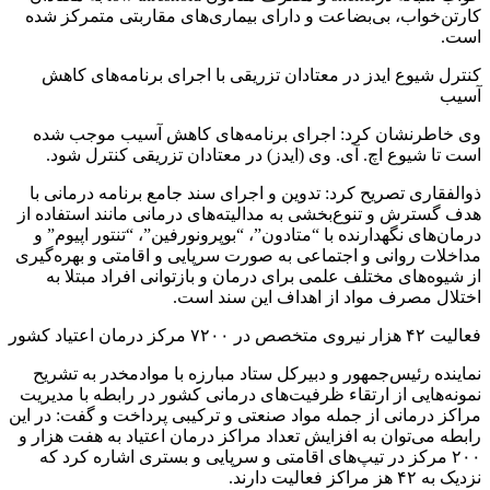
کارتن‌خواب، بی‌بضاعت و دارای بیماری‌های مقاربتی متمرکز شده
است.
کنترل شیوع ایدز در معتادان تزریقی با اجرای برنامه‌های کاهش
آسیب
وی خاطرنشان کرد: اجرای برنامه‌های کاهش آسیب موجب شده
است تا شیوع اچ. آی. وی (ایدز) در معتادان تزریقی کنترل شود.
ذوالفقاری تصریح کرد: تدوین و اجرای سند جامع برنامه درمانی با
هدف گسترش و تنوع‌بخشی به مدالیته‌های درمانی مانند استفاده از
درمان‌های نگهدارنده با “متادون”، “بوپرونورفین”، “تنتور اپیوم” و
مداخلات روانی و اجتماعی به صورت سرپایی و اقامتی و بهره‌گیری
از شیوه‌های مختلف علمی برای درمان و بازتوانی افراد مبتلا به
اختلال مصرف مواد از اهداف این سند است.
فعالیت ۴۲ هزار نیروی متخصص در ۷۲۰۰ مرکز درمان اعتیاد کشور
نماینده رئیس‌جمهور و دبیرکل ستاد مبارزه با موادمخدر به تشریح
نمونه‌هایی از ارتقاء ظرفیت‌های درمانی کشور در رابطه با مدیریت
مراکز درمانی از جمله مواد صنعتی و ترکیبی پرداخت و گفت: در این
رابطه می‌توان به افزایش تعداد مراکز درمان اعتیاد به هفت هزار و
۲۰۰ مرکز در تیپ‌های اقامتی و سرپایی و بستری اشاره کرد که
نزدیک به ۴۲ هز مراکز فعالیت دارند.