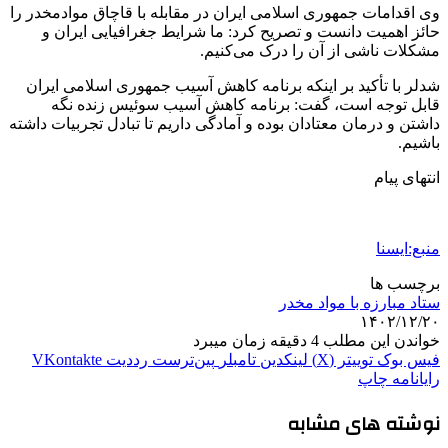
وی اقدامات جمهوری اسلامی ایران در مقابله با قاچاق موادمخدر را
حائز اهمیت دانست و تصریح کرد: ما شرایط جغرافیایی ایران و
مشکلات ناشی از آن را درک می‌کنیم.
شدلر با تأکید بر اینکه برنامه کاهش آسیب جمهوری اسلامی ایران
قابل توجه است، گفت: برنامه کاهش آسیب سوئیس زنده نگه
داشتن و درمان معتادان بوده و آمادگی داریم تا تبادل تجربیات داشته
باشیم.
انتهای پیام
منبع:ایسنا
برچسب ها
ستاد مبارزه با مواد مخدر
۱۴۰۲/۱۲/۲۰
خواندن این مطلب 4 دقیقه زمان میبرد
فیس بوک
توییتر (X)
لینکدین
‫تامبلر
‫پین‌ترست
‫رددیت
‫VKontakte
رایانامه
چاپ
نوشته های مشابه