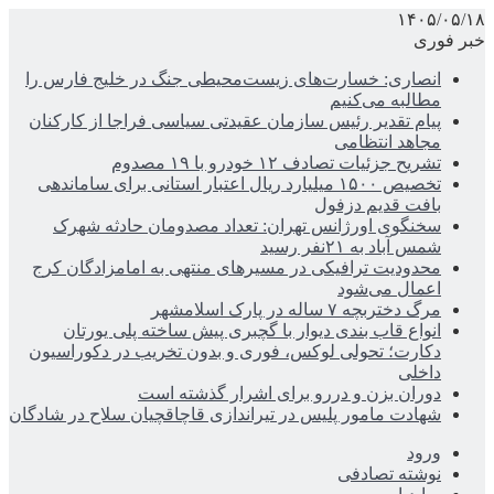
۱۴۰۵/۰۵/۱۸
خبر فوری
انصاری: خسارت‌های زیست‌محیطی جنگ در خلیج فارس را
مطالبه‌ می‌کنیم
پیام تقدیر رئیس سازمان عقیدتی سیاسی فراجا از کارکنان
مجاهد انتظامی
تشریح جزئیات تصادف ۱۲ خودرو با ۱۹ مصدوم
تخصیص ۱۵۰۰ میلیارد ریال اعتبار استانی برای ساماندهی
بافت قدیم دزفول
سخنگوی اورژانس تهران: تعداد مصدومان حادثه شهرک
شمس آباد به ۲۱نفر رسید
محدودیت ترافیکی در مسیرهای منتهی به امامزادگان کرج
اعمال می‌شود
مرگ دختربچه ۷ ساله در پارک اسلامشهر
انواع قاب بندی دیوار با گچبری پیش ساخته پلی یورتان
دکارت؛ تحولی لوکس، فوری و بدون تخریب در دکوراسیون
داخلی
دوران بزن و دررو برای اشرار گذشته است
شهادت مامور پلیس در تیراندازی قاچاقچیان سلاح در شادگان
ورود
نوشته تصادفی