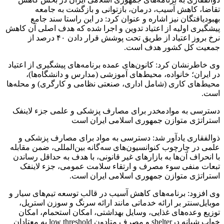
تقاضا، کاهش آسیب، درمان، بازتوانی و بازگشت به جامعه
بهبودیافتگان نیز اشاره و عنوان کرد: در این راستا سند جامع
پیشگیری اولیه از اعتیاد تدوین و اجرا شده که هدف اصلی آن کاهش
نرخ بروز اعتیاد از طریق تحت پوشش قرار دادن ۴۰ درصد از
جمعیت کل کشور هدف است.
وی خاطرنشان کرد: کانون‌های عمده برنامه‌های پیشگیری از اعتیاد
در ایران؛ خانواده، محیط‌های آموزشی (مدارس و دانشگاه‌ها)،
محیط‌های کاری (شامل اداری، صنعتی نظامی و کارگری) و محله‌ها
است.
دسترسی به موادمخدر برای مصارف پزشکی و علمی جزء لاینفک
استراتژی متوازن جمهوری اسلامی ایران است
ذوالفقاری یادآور شد: دسترسی به مواد برای مصارف پزشکی و
علمی در چارچوب کنوانسیون‌های سه‌گانه بین‌المللی، ضمن مقابله
با انحراف آن‌ها به بازارهای غیر قانونی، با هدف به حداقل رساندن
تبعات منفی سوء مصرف و ارتقاء سلامت عمومی، جزء لاینفک
استراتژی متوازن جمهوری اسلامی ایران است.
وی افزود: برنامه‌های کاهش آسیب در قالب توسعه تیم‌های سیار و
موبایل‌سنتر بر ارائه خدماتی مانند ارائه سرنگ و سوزن استریل،
توزیع وعده‌های غذایی، وسایل بهداشتی، امکان استحمام، امکان
خواب شبانه درshelter و مصرف متادون low threshold به معتادان