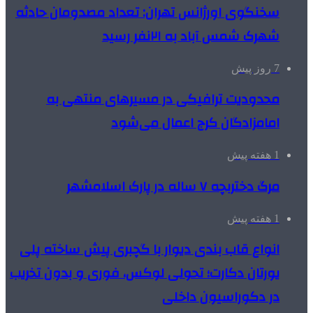
سخنگوی اورژانس تهران: تعداد مصدومان حادثه
شهرک شمس آباد به ۲۱نفر رسید
7 روز پیش
محدودیت ترافیکی در مسیرهای منتهی به
امامزادگان کرج اعمال می‌شود
1 هفته پیش
مرگ دختربچه ۷ ساله در پارک اسلامشهر
1 هفته پیش
انواع قاب بندی دیوار با گچبری پیش ساخته پلی
یورتان دکارت؛ تحولی لوکس، فوری و بدون تخریب
در دکوراسیون داخلی