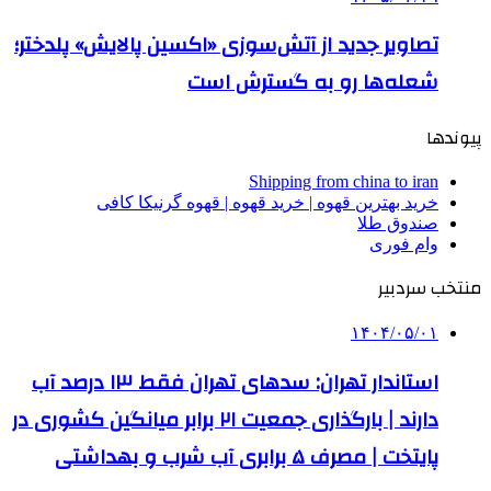
تصاویر جدید از آتش‌سوزی «اکسین پالایش» پلدختر؛
شعله‌ها رو به گسترش است
پیوندها
Shipping from china to iran
خرید بهترین قهوه | خرید قهوه | قهوه گرنیکا کافی
صندوق طلا
وام فوری
منتخب سردبیر
۱۴۰۴/۰۵/۰۱
استاندار تهران: سدهای تهران فقط ۱۳ درصد آب
دارند | بارگذاری جمعیت ۲۱ برابر میانگین کشوری در
پایتخت | مصرف ۵ برابری آب شرب و بهداشتی