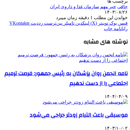
برچسب ها
چاقی
خبر مهم
سازمان غذا و داروی ایران
۱۴۰۳/۰۸/۲۶
خواندن این مطلب 1 دقیقه زمان میبرد
فیس بوک
توییتر (X)
لینکدین
‫تامبلر
‫پین‌ترست
‫رددیت
‫VKontakte
رایانامه
چاپ
نوشته های مشابه
نامه انجمن روان‌ پزشکان به رئیس‌ جمهور: فرصت ترمیم
اجتماعی را از دست ندهیم
۱۴۰۴/۰۴/۰۹
موسیقی باعث التیام زودتر جراحی می‌شود
۱۴۰۳/۱۰/۰۲