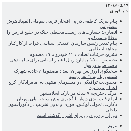
۱۴۰۵/۰۵/۱۹
خبر فوری
پیام تبریک کاظمی در پی افتخارآفرینی تیم‌ملی المپیاد هوش
مصنوعی
انصاری: خسارت‌های زیست‌محیطی جنگ در خلیج فارس را
مطالبه‌ می‌کنیم
پیام تقدیر رئیس سازمان عقیدتی سیاسی فراجا از کارکنان
مجاهد انتظامی
تشریح جزئیات تصادف ۱۲ خودرو با ۱۹ مصدوم
تخصیص ۱۵۰۰ میلیارد ریال اعتبار استانی برای ساماندهی
بافت قدیم دزفول
سخنگوی اورژانس تهران: تعداد مصدومان حادثه شهرک
شمس آباد به ۲۱نفر رسید
محدودیت ترافیکی در مسیرهای منتهی به امامزادگان کرج
اعمال می‌شود
مرگ دختربچه ۷ ساله در پارک اسلامشهر
انواع قاب بندی دیوار با گچبری پیش ساخته پلی یورتان
دکارت؛ تحولی لوکس، فوری و بدون تخریب در دکوراسیون
داخلی
دوران بزن و دررو برای اشرار گذشته است
ورود