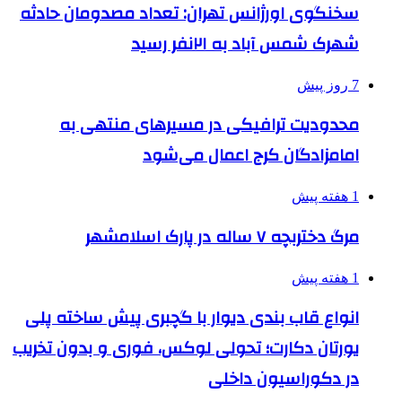
سخنگوی اورژانس تهران: تعداد مصدومان حادثه
شهرک شمس آباد به ۲۱نفر رسید
7 روز پیش
محدودیت ترافیکی در مسیرهای منتهی به
امامزادگان کرج اعمال می‌شود
1 هفته پیش
مرگ دختربچه ۷ ساله در پارک اسلامشهر
1 هفته پیش
انواع قاب بندی دیوار با گچبری پیش ساخته پلی
یورتان دکارت؛ تحولی لوکس، فوری و بدون تخریب
در دکوراسیون داخلی