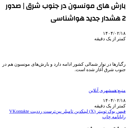
بارش‌ های مونسون در جنوب شرق | صدور
2 هشدار جدید هواشناسی
۱۴۰۴/۰۲/۱۸
کمتر از یک دقیقه
رگبارها در نوار شمالی کشور ادامه دارد و بارش‌های مونسون هم در
جنوب شرق آغاز شده است.
منبع:همشهری آنلاین
۱۴۰۴/۰۲/۱۸
کمتر از یک دقیقه
فیس بوک
توییتر (X)
لینکدین
‫تامبلر
‫پین‌ترست
‫رددیت
‫VKontakte
رایانامه
چاپ