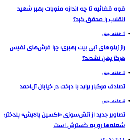
قوه قضائیه تا چه اندازه منویات رهبر شهید
انقلاب را محقق کرد؟
4 هفته پیش
راز زیلوهای آبی بیت رهبری؛ چرا فرش‌های نفیس
هرگز پهن نشدند؟
4 هفته پیش
تصادف مرگبار پراید با درخت در خیابان آل‌احمد
4 هفته پیش
تصاویر جدید از آتش‌سوزی «اکسین پالایش» پلدختر؛
شعله‌ها رو به گسترش است
۱۴۰۵/۰۴/۱۸