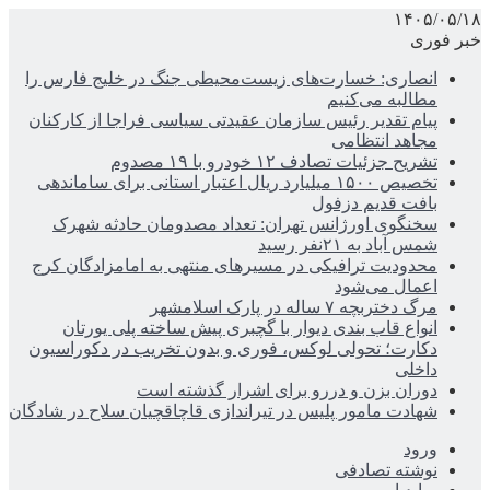
۱۴۰۵/۰۵/۱۸
خبر فوری
انصاری: خسارت‌های زیست‌محیطی جنگ در خلیج فارس را
مطالبه‌ می‌کنیم
پیام تقدیر رئیس سازمان عقیدتی سیاسی فراجا از کارکنان
مجاهد انتظامی
تشریح جزئیات تصادف ۱۲ خودرو با ۱۹ مصدوم
تخصیص ۱۵۰۰ میلیارد ریال اعتبار استانی برای ساماندهی
بافت قدیم دزفول
سخنگوی اورژانس تهران: تعداد مصدومان حادثه شهرک
شمس آباد به ۲۱نفر رسید
محدودیت ترافیکی در مسیرهای منتهی به امامزادگان کرج
اعمال می‌شود
مرگ دختربچه ۷ ساله در پارک اسلامشهر
انواع قاب بندی دیوار با گچبری پیش ساخته پلی یورتان
دکارت؛ تحولی لوکس، فوری و بدون تخریب در دکوراسیون
داخلی
دوران بزن و دررو برای اشرار گذشته است
شهادت مامور پلیس در تیراندازی قاچاقچیان سلاح در شادگان
ورود
نوشته تصادفی