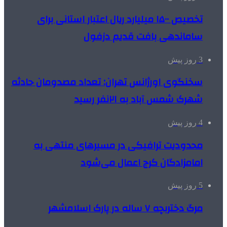
تخصیص ۱۵۰۰ میلیارد ریال اعتبار استانی برای
ساماندهی بافت قدیم دزفول
3 روز پیش
سخنگوی اورژانس تهران: تعداد مصدومان حادثه
شهرک شمس آباد به ۲۱نفر رسید
4 روز پیش
محدودیت ترافیکی در مسیرهای منتهی به
امامزادگان کرج اعمال می‌شود
5 روز پیش
مرگ دختربچه ۷ ساله در پارک اسلامشهر