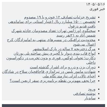
۱۴۰۵/۰۵/۱۶
خبر فوری
تشریح جزئیات تصادف ۱۲ خودرو با ۱۹ مصدوم
تخصیص ۱۵۰۰ میلیارد ریال اعتبار استانی برای ساماندهی
بافت قدیم دزفول
سخنگوی اورژانس تهران: تعداد مصدومان حادثه شهرک
شمس آباد به ۲۱نفر رسید
محدودیت ترافیکی در مسیرهای منتهی به امامزادگان کرج
اعمال می‌شود
مرگ دختربچه ۷ ساله در پارک اسلامشهر
انواع قاب بندی دیوار با گچبری پیش ساخته پلی یورتان
دکارت؛ تحولی لوکس، فوری و بدون تخریب در دکوراسیون
داخلی
دوران بزن و دررو برای اشرار گذشته است
شهادت مامور پلیس در تیراندازی قاچاقچیان سلاح در شادگان
احیای تالاب انزلی نیازمند نگاه ملی
چرا نجف مهم‌ترین نقطه برنامه‌ریزی سفر اربعین است؟
ورود
نوشته تصادفی
سایدبار