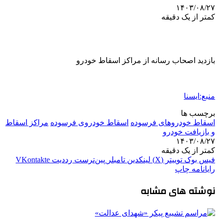
۱۴۰۳/۰۸/۲۷
کمتر از یک دقیقه
بازدید اصحاب رسانه از مراکز اسقاط خودرو
منبع:ایسنا
برچسب ها
اسقاط خودروهای فرسوده
اسقاط خودروی فرسوده
مراکز اسقاط
و بازیافت خودرو
۱۴۰۳/۰۸/۲۷
کمتر از یک دقیقه
فیس بوک
توییتر (X)
لینکدین
‫تامبلر
‫پین‌ترست
‫رددیت
‫VKontakte
رایانامه
چاپ
نوشته های مشابه