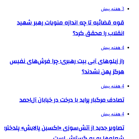
3 هفته پیش
قوه قضائیه تا چه اندازه منویات رهبر شهید
انقلاب را محقق کرد؟
4 هفته پیش
راز زیلوهای آبی بیت رهبری؛ چرا فرش‌های نفیس
هرگز پهن نشدند؟
4 هفته پیش
تصادف مرگبار پراید با درخت در خیابان آل‌احمد
4 هفته پیش
تصاویر جدید از آتش‌سوزی «اکسین پالایش» پلدختر؛
شعله‌ها رو به گسترش است