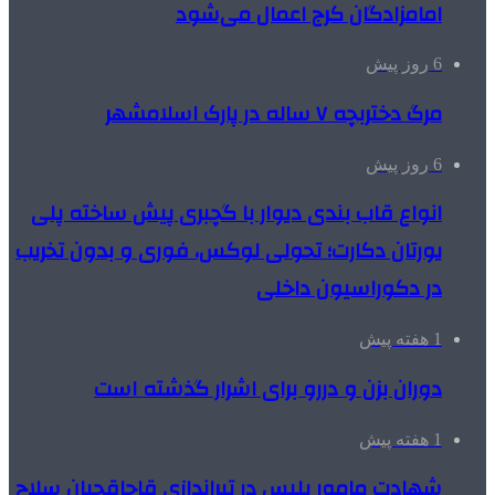
امامزادگان کرج اعمال می‌شود
6 روز پیش
مرگ دختربچه ۷ ساله در پارک اسلامشهر
6 روز پیش
انواع قاب بندی دیوار با گچبری پیش ساخته پلی
یورتان دکارت؛ تحولی لوکس، فوری و بدون تخریب
در دکوراسیون داخلی
1 هفته پیش
دوران بزن و دررو برای اشرار گذشته است
1 هفته پیش
شهادت مامور پلیس در تیراندازی قاچاقچیان سلاح