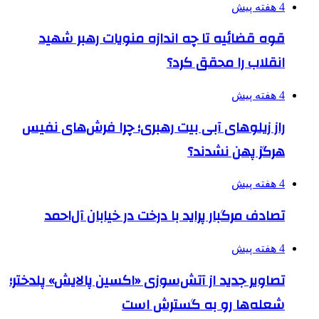
4 هفته پیش
قوه قضائیه تا چه اندازه منویات رهبر شهید
انقلاب را محقق کرد؟
4 هفته پیش
راز زیلوهای آبی بیت رهبری؛ چرا فرش‌های نفیس
هرگز پهن نشدند؟
4 هفته پیش
تصادف مرگبار پراید با درخت در خیابان آل‌احمد
4 هفته پیش
تصاویر جدید از آتش‌سوزی «اکسین پالایش» پلدختر؛
شعله‌ها رو به گسترش است