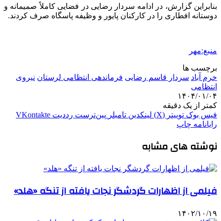
بنابراین گزارش، در ادامه سردار رضایی در فضایی کاملاً صمیمانه و
دوستانه افطاری را در کارکنان پایور و وظیفه پاسگاه صرف کردند.
منبع:مهر
برچسب ها
خرم آباد
سردار قاسم رضایی
فرماندهی انتظامی لرستان
نیروی
انتظامی
۱۴۰۴/۰۱/۰۴
کمتر از یک دقیقه
فیس بوک
توییتر (X)
لینکدین
‫تامبلر
‫پین‌ترست
‫رددیت
‫VKontakte
رایانامه
چاپ
نوشته های مشابه
فیلمی از اظهارات گردشگر نجات یافته از تنگه «هلد»
۱۴۰۲/۱۰/۱۹