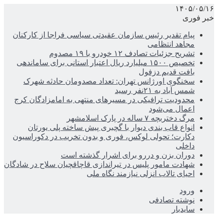
۱۴۰۵/۰۵/۱۶
خبر فوری
پیام تقدیر رئیس سازمان عقیدتی سیاسی فراجا از کارکنان
مجاهد انتظامی
تشریح جزئیات تصادف ۱۲ خودرو با ۱۹ مصدوم
تخصیص ۱۵۰۰ میلیارد ریال اعتبار استانی برای ساماندهی
بافت قدیم دزفول
سخنگوی اورژانس تهران: تعداد مصدومان حادثه شهرک
شمس آباد به ۲۱نفر رسید
محدودیت ترافیکی در مسیرهای منتهی به امامزادگان کرج
اعمال می‌شود
مرگ دختربچه ۷ ساله در پارک اسلامشهر
انواع قاب بندی دیوار با گچبری پیش ساخته پلی یورتان
دکارت؛ تحولی لوکس، فوری و بدون تخریب در دکوراسیون
داخلی
دوران بزن و دررو برای اشرار گذشته است
شهادت مامور پلیس در تیراندازی قاچاقچیان سلاح در شادگان
احیای تالاب انزلی نیازمند نگاه ملی
ورود
نوشته تصادفی
سایدبار