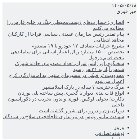
۱۴۰۵/۰۵/۱۸
خبر فوری
انصاری: خسارت‌های زیست‌محیطی جنگ در خلیج فارس را
مطالبه‌ می‌کنیم
پیام تقدیر رئیس سازمان عقیدتی سیاسی فراجا از کارکنان
مجاهد انتظامی
تشریح جزئیات تصادف ۱۲ خودرو با ۱۹ مصدوم
تخصیص ۱۵۰۰ میلیارد ریال اعتبار استانی برای ساماندهی
بافت قدیم دزفول
سخنگوی اورژانس تهران: تعداد مصدومان حادثه شهرک
شمس آباد به ۲۱نفر رسید
محدودیت ترافیکی در مسیرهای منتهی به امامزادگان کرج
اعمال می‌شود
مرگ دختربچه ۷ ساله در پارک اسلامشهر
انواع قاب بندی دیوار با گچبری پیش ساخته پلی یورتان
دکارت؛ تحولی لوکس، فوری و بدون تخریب در دکوراسیون
داخلی
دوران بزن و دررو برای اشرار گذشته است
شهادت مامور پلیس در تیراندازی قاچاقچیان سلاح در شادگان
ورود
نوشته تصادفی