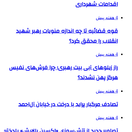
اقدامات شهرداری
4 هفته پیش
قوه قضائیه تا چه اندازه منویات رهبر شهید
انقلاب را محقق کرد؟
4 هفته پیش
راز زیلوهای آبی بیت رهبری؛ چرا فرش‌های نفیس
هرگز پهن نشدند؟
4 هفته پیش
تصادف مرگبار پراید با درخت در خیابان آل‌احمد
4 هفته پیش
تصاویر جدید از آتش‌سوزی «اکسین پالایش» پلدختر؛