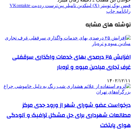
فیس بوک
توییتر (X)
لینکدین
‫تامبلر
‫پین‌ترست
‫رددیت
‫VKontakte
رایانامه
چاپ
نوشته های مشابه
افزایش ۲۵ درصدی بهای خدمات واگذاری سرقفلی
غرف تجاری میادین میوه و تره‌بار
۱۴۰۲/۱۲/۱۱
درخواست عضو شورای شهر از ورود جدی مرکز
مطالعات شهرداری برای حل مشکل ترافیک و آلودگی
هوای پایتخت