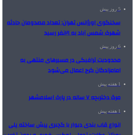
5 روز پیش
سخنگوی اورژانس تهران: تعداد مصدومان حادثه
شهرک شمس آباد به ۲۱نفر رسید
6 روز پیش
محدودیت ترافیکی در مسیرهای منتهی به
امامزادگان کرج اعمال می‌شود
1 هفته پیش
مرگ دختربچه ۷ ساله در پارک اسلامشهر
1 هفته پیش
انواع قاب بندی دیوار با گچبری پیش ساخته پلی
یورتان دکارت؛ تحولی لوکس، فوری و بدون تخریب