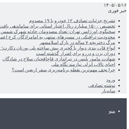
۱۴۰۵/۰۵/۱۶
خبر فوری
تشریح جزئیات تصادف ۱۲ خودرو با ۱۹ مصدوم
تخصیص ۱۵۰۰ میلیارد ریال اعتبار استانی برای ساماندهی بافت قدیم دزفول
سخنگوی اورژانس تهران: تعداد مصدومان حادثه شهرک شمس آباد به ۲۱نف
محدودیت ترافیکی در مسیرهای منتهی به امامزادگان کرج اعم
مرگ دختربچه ۷ ساله در پارک اسلامشهر
انواع قاب بندی دیوار با گچبری پیش ساخته پلی یورتان دکارت
دوران بزن و دررو برای اشرار گذشته است
شهادت مامور پلیس در تیراندازی قاچاقچیان سلاح در شادگان
احیای تالاب انزلی نیازمند نگاه ملی
چرا نجف مهم‌ترین نقطه برنامه‌ریزی سفر اربعین است؟
ورود
نوشته تصادفی
سایدبار
منو