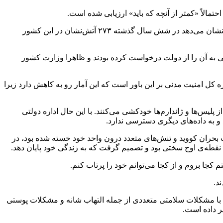
مالاً «کمتر از آنچه که باید» ارزیابی شده است.
در کنفرانس ملی خدمات آتش‌نشانی و امداد که امروز (چهارشنبه) برگزار شد، بازرسی کل امنیت مدنی فرانسه، آمار جدیدی منتشر کرد که نشان می‌دهد در شش سال گذشته ۲۷۳ آتش‌نشان در این کشور
گی به آن را از دولت درخواست کرده بودند و ظاهرا وزارت کشور
شی بود که اوج آن در سال ۲۰۲۲ به حدود ۳۰ مورد رسید. هرچند اکنون اداره کل امنیت مدنی بر این باور است که این آمار رو به کاهش دارد زیرا
لیس‌ها و ژاندارم‌ها خودکشی می‌کنند. با این حال اداره دولتی
و به داده‌های دیگری دسترسی ندارد.
اشاره به یکی از نمونه‌های اقدام به خودکشی نزد آتش‌نشانان آمده است: ساندرین که در سپتامبر ۲۰۲۲ از مدیریت بحران کووید و تنش‌های متعدد درون واحد خود خسته شده بود، در
 نقطه‌ی اوج سختی بود و تصمیم گرفت که به زندگی خود پایان دهد.
د.
س با مشکلات سلامتی متعددی از جمله التهاب شانه و مشکلات پوستی
ر داده است.