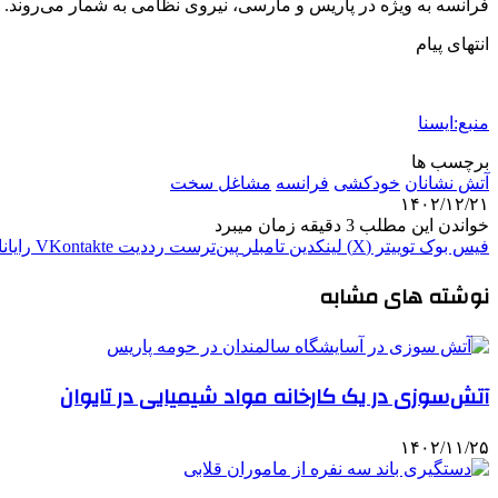
فرانسه به ویژه در پاریس و مارسی، نیروی نظامی به شمار می‌روند.
انتهای پیام
منبع:ایسنا
برچسب ها
آتش نشانان
خودکشی
فرانسه
مشاغل سخت
۱۴۰۲/۱۲/۲۱
خواندن این مطلب 3 دقیقه زمان میبرد
فیس بوک
توییتر (X)
لینکدین
‫تامبلر
‫پین‌ترست
‫رددیت
‫VKontakte
رایان
نوشته های مشابه
آتش‌سوزی در یک کارخانه مواد شیمیایی در تایوان
۱۴۰۲/۱۱/۲۵