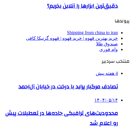
دقیق‌ترین ابزارها را آنلاین بخریم؟
پیوندها
Shipping from china to iran
خرید بهترین قهوه | خرید قهوه | قهوه گرنیکا کافی
صندوق طلا
وام فوری
منتخب سردبیر
4 هفته پیش
تصادف مرگبار پراید با درخت در خیابان آل‌احمد
۱۴۰۴/۰۵/۱۴
محدودیت‌های ترافیکی جاده‌ها در تعطیلات پیش
رو اعلام شد