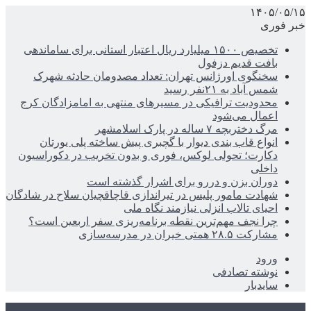
۱۴۰۵/۰۵/۱۵
خبر فوری
تخصیص ۱۵۰۰ میلیارد ریال اعتبار استانی برای ساماندهی
بافت قدیم دزفول
سخنگوی اورژانس تهران: تعداد مصدومان حادثه شهرک
شمس آباد به ۲۱نفر رسید
محدودیت ترافیکی در مسیرهای منتهی به امامزادگان کرج
اعمال می‌شود
مرگ دختربچه ۷ ساله در پارک اسلامشهر
انواع قاب بندی دیوار با گچبری پیش ساخته پلی یورتان
دکارت؛ تحولی لوکس، فوری و بدون تخریب در دکوراسیون
داخلی
دوران بزن و دررو برای اشرار گذشته است
شهادت مامور پلیس در تیراندازی قاچاقچیان سلاح در شادگان
احیای تالاب انزلی نیازمند نگاه ملی
چرا نجف مهم‌ترین نقطه برنامه‌ریزی سفر اربعین است؟
مشارکت ۲۸.۵ همتی خیران در مدرسه‌سازی
ورود
نوشته تصادفی
سایدبار