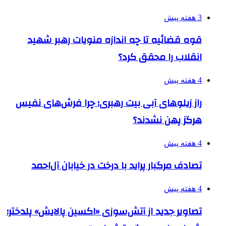
3 هفته پیش
قوه قضائیه تا چه اندازه منویات رهبر شهید
انقلاب را محقق کرد؟
4 هفته پیش
راز زیلوهای آبی بیت رهبری؛ چرا فرش‌های نفیس
هرگز پهن نشدند؟
4 هفته پیش
تصادف مرگبار پراید با درخت در خیابان آل‌احمد
4 هفته پیش
تصاویر جدید از آتش‌سوزی «اکسین پالایش» پلدختر؛