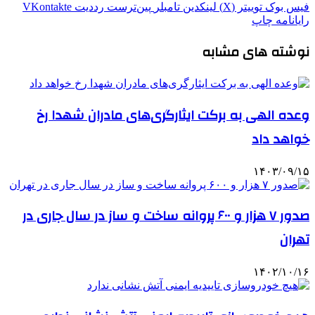
فیس بوک
توییتر (X)
لینکدین
‫تامبلر
‫پین‌ترست
‫رددیت
‫VKontakte
رایانامه
چاپ
نوشته های مشابه
وعده الهی به برکت ایثارگری‌های مادران شهدا رخ
خواهد داد
۱۴۰۳/۰۹/۱۵
صدور ۷ هزار و ۶۰۰ پروانه ساخت و ساز در سال جاری در
تهران
۱۴۰۲/۱۰/۱۶