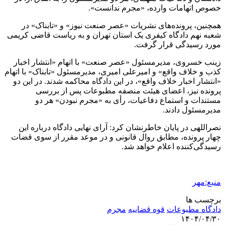
خصوص اتهامات وارده، «مجرم ندانست».
همچنین، پرونده‌های نشریات «عصر صنعت نیوز» و «تابناک» در
شعبه نهم دادگاه کیفری یک استان تهران و به ریاست قاضی کریمی
مورد رسیدگی قرار گرفت.
زینب خسروی، مدیرمسئول «عصر صنعت» با اتهام «انتشار اخبار
کذب و خلاف واقع» و امیرعلی امیری، مدیرمسئول «تابناک» با اتهام
«انتشار اخبار خلاف واقع»، در این دادگاه محاکمه شدند. در این دو
پرونده نیز، اعضای هیئت منصفه مطبوعات پس از بررسی
مستندات و استماع دفاعیات، رأی به «مجرم نبودن» هر دو
مدیرمسئول دادند.
نصراللهی در پایان خاطرنشان کرد: آرای نهایی دادگاه درباره این
چهار پرونده، مطابق روال قانونی و در موعد مقرر از سوی قضات
رسیدگی‌کننده اعلام خواهد شد.
منبع:مهر
برچسب ها
دادگاه مطبوعات
قوه قضاییه
مجرم
۱۴۰۴/۰۴/۳۰