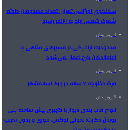
سخنگوی اورژانس تهران: تعداد مصدومان حادثه
شهرک شمس آباد به ۲۱نفر رسید
3 روز پیش
محدودیت ترافیکی در مسیرهای منتهی به
امامزادگان کرج اعمال می‌شود
4 روز پیش
مرگ دختربچه ۷ ساله در پارک اسلامشهر
5 روز پیش
انواع قاب بندی دیوار با گچبری پیش ساخته پلی
یورتان دکارت؛ تحولی لوکس، فوری و بدون تخریب
در دکوراسیون داخلی