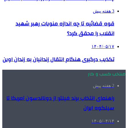
3 هفته پیش
قوه قضائیه تا چه اندازه منویات رهبر شهید
انقلاب را محقق کرد؟
۱۴۰۴/۰۵/۱۷
تکذیب درگیری هنگام انتقال زندانیان به زندان اوین
منتخب کسب و کار
2 هفته پیش
راهنمای انتخاب برند فیلتر؛ از دونالدسون آمریکا تا
سیلکوه ایران
۱۴۰۵/۰۴/۱۴