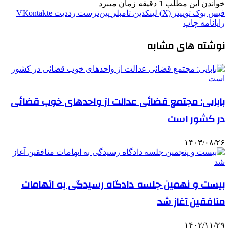
خواندن این مطلب 1 دقیقه زمان میبرد
فیس بوک
توییتر (X)
لینکدین
‫تامبلر
‫پین‌ترست
‫رددیت
‫VKontakte
رایانامه
چاپ
نوشته های مشابه
بابایی: مجتمع قضائی عدالت از واحدهای خوب قضائی
در کشور است
۱۴۰۳/۰۸/۲۶
بیست و نهمین جلسه دادگاه رسیدگی به اتهامات
منافقین آغاز شد
۱۴۰۲/۱۱/۲۹