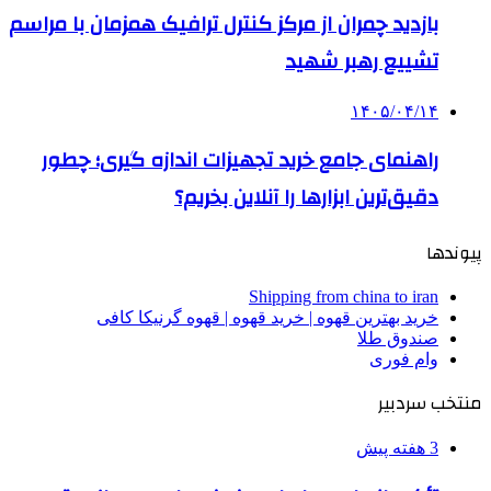
بازدید چمران از مرکز کنترل ترافیک همزمان با مراسم
تشییع رهبر شهید
۱۴۰۵/۰۴/۱۴
راهنمای جامع خرید تجهیزات اندازه گیری؛ چطور
دقیق‌ترین ابزارها را آنلاین بخریم؟
پیوندها
Shipping from china to iran
خرید بهترین قهوه | خرید قهوه | قهوه گرنیکا کافی
صندوق طلا
وام فوری
منتخب سردبیر
3 هفته پیش