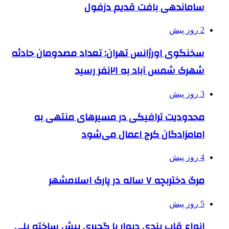
ساماندهی بافت قدیم دزفول
2 روز پیش
سخنگوی اورژانس تهران: تعداد مصدومان حادثه
شهرک شمس آباد به ۲۱نفر رسید
3 روز پیش
محدودیت ترافیکی در مسیرهای منتهی به
امامزادگان کرج اعمال می‌شود
4 روز پیش
مرگ دختربچه ۷ ساله در پارک اسلامشهر
5 روز پیش
انواع قاب بندی دیوار با گچبری پیش ساخته پلی