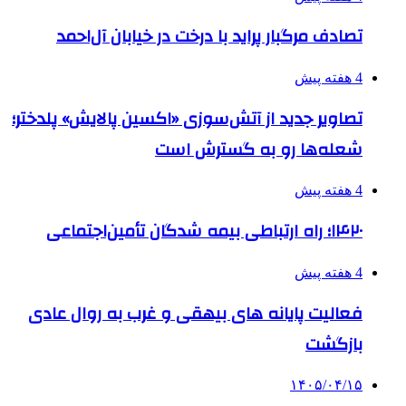
تصادف مرگبار پراید با درخت در خیابان آل‌احمد
4 هفته پیش
تصاویر جدید از آتش‌سوزی «اکسین پالایش» پلدختر؛
شعله‌ها رو به گسترش است
4 هفته پیش
۱۴۲۰؛ راه ارتباطی بیمه شدگان تأمین‌اجتماعی
4 هفته پیش
فعالیت پایانه های بیهقی و غرب به روال عادی
بازگشت
۱۴۰۵/۰۴/۱۵