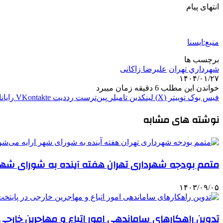
انتهای پیام
منبع:ایسنا
برچسب ها
شهرداري تهران
علیرضا زاکانی
۱۴۰۴/۰۱/۲۷
خواندن این مطلب 6 دقیقه زمان میبرد
فیس بوک
توییتر (X)
لینکدین
‫تامبلر
‫پین‌ترست
‫رددیت
‫VKontakte
رایان
نوشته های مشابه
متمم بودجه شهرداری تهران هفته آینده به شورای شهر 
۱۴۰۳/۰۹/۰۵
تدوین راهکارهای ساماندهی امور اتباع و مهاجرین خارجی 