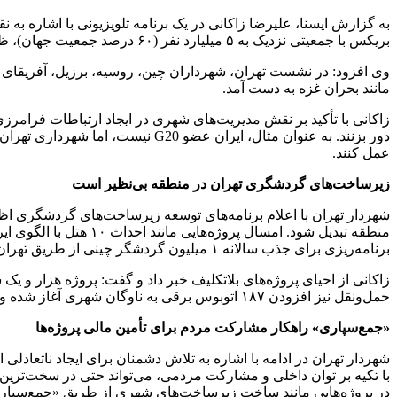
به گزارش ایسنا، علیرضا زاکانی در یک برنامه تلویزیونی با اشاره 
بریکس با جمعیتی نزدیک به ۵ میلیارد نفر (۶۰ درصد جمعیت جهان)، ظرفیتی بی‌نظیر برای همکاری‌های جنوب-جنوب و مقابله با یکجانبه‌گرایی است.
وی افزود: در نشست تهران، شهرداران چین، روسیه، برزیل، آفریقای
مانند بحران غزه به دست آمد.
زاکانی با تأکید بر نقش مدیریت‌های شهری در ایجاد ارتباطات فرامرزی
دور بزنند. به عنوان مثال، ایرا
عمل کنند.
زیرساخت‌های گردشگری تهران در منطقه بی‌نظیر است
شهردار تهران با اعلام برنامه‌های توسعه زیرساخت‌های گردشگری اظه
برنامه‌ریزی برای جذب سالانه ۱ میلیون گردشگر چینی از طریق تهران به سایر شهرهای ایران انجام شده است.
حمل‌ونقل نیز افزودن ۱۸۷ اتوبوس برقی به ناوگان شهری آغاز شده و تا پایان سال به ۲۵۰۰ دستگاه خواهد رسید. این اقدامات نه تنها رضایت مردم را جلب کرده، بلکه رنگ شهر را تغییر داده است.
«جمع‌سپاری» راهکار مشارکت مردم برای تأمین مالی پروژه‌ها
شهردار تهران در ادامه با اشاره به تلاش دشمنان برای ایجاد ناتعاد
با تکیه بر توان داخلی و مشارکت مردمی، می‌تواند حتی در سخت‌ترین 
در پروژه‌هایی مانند ساخت زیرساخت‌های شهری از طریق «جمع‌سپار