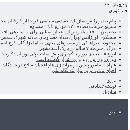
۱۴۰۵/۰۵/۱۷
خبر فوری
پیام تقدیر رئیس سازمان عقیدتی سیاسی فراجا از کارکنان مجا
تشریح جزئیات تصادف ۱۲ خودرو با ۱۹ مصدوم
تخصیص ۱۵۰۰ میلیارد ریال اعتبار استانی برای ساماندهی بافت قدیم دزفول
سخنگوی اورژانس تهران: تعداد مصدومان حادثه شهرک شمس آباد به ۲۱نف
محدودیت ترافیکی در مسیرهای منتهی به امامزادگان کرج اعم
مرگ دختربچه ۷ ساله در پارک اسلامشهر
انواع قاب بندی دیوار با گچبری پیش ساخته پلی یورتان دکارت
دوران بزن و دررو برای اشرار گذشته است
شهادت مامور پلیس در تیراندازی قاچاقچیان سلاح در شادگان
احیای تالاب انزلی نیازمند نگاه ملی
ورود
نوشته تصادفی
سایدبار
منو