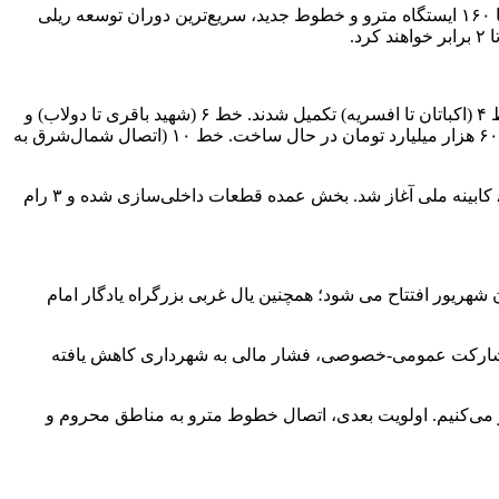
وی از رشد چند برابری ناوگان مترو و تکمیل و افتتاح تا ۶۰ تقاطع غیرهمسطح تا پایان تابستان (از ابتدای دوره) خبر داد و گفت: تهران امروز با ۱۶۰ ایستگاه مترو و خطوط جدید، سریع‌ترین دوران توسعه ریلی
شهردار تهران با اشاره به افتتاح ۵۴ کیلومتر خط و حدود ۲۰ ایستگاه جدید در چهار سال گذشته اعلام کرد: خط ۲ (فرهنگسرا تا صادقیه) و خط ۴ (اکباتان تا افسریه) تکمیل شدند. خط ۶ (شهید باقری تا دولاب) و
خط ۷ (میدان صنعت تا تربیت مدرس) در مراحل پایانی. خط ۸ (حلقه U شکل شرقی-غربی) و خط ۹ (اتصال شمال به جنوب‌غرب) با بودجه ۶۰۰ هزار میلیارد تومان در حال ساخت. خط ۱۰ (اتصال شمال‌شرق به
وی به کمبود ۱۱۸۱ واگن در خطوط اصلی اشاره کرد و افزود: سال گذشته با مشارکت جهاد دانشگاهی و بخش خصوصی، ساخت واگن‌های ۸ کابینه ملی آغاز شد. بخش عمده قطعات داخلی‌سازی شده و ۳ رام
 شوشتر (۹.۲ کیلومتر) با کاهش ۵.۵ درصدی ترافیک شرق تهران تا پایان شهریور افتتاح می شود؛ همچنین یال غربی بزرگراه یادگار امام
رو معادل ۷ درصد نقدینگی کشور است، اما با مدل جدید مشارکت عمومی-خصوصی، فشار مالی به شهرداری کاهش یافته
امه گفت: تحریم‌ها واردات واگن و تجهیزات را سخت کرده، اما با توافق با کشورهای همکار، ساخت خط ۱۱ مترو را از ۱۴۰۴ آغاز می‌کنیم. اولویت بعدی، اتصال خطوط مترو به مناطق محروم و