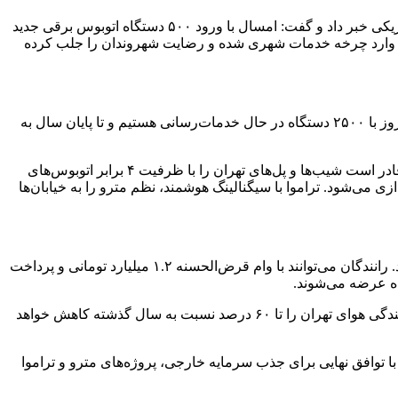
شهردار تهران سپس پاسخ به سوالی دیگر از افزایش چشمگیر اتوبوس‌های برقی، تست موفقیت‌آمیز تراموا و توسعه ناوگان تاکسی‌های الکتریکی خبر داد و گفت: امسال با ورود ۵۰۰ دستگاه اتوبوس برقی جدید
گامان حمل‌ونقل پاک در منطقه تبدیل خواهد شد. تاکنون ۱۶۰۰ دستگاه از این اتوبوس‌ها وارد چرخه خدمات شهری شده و رضایت شهروندان را جلب کرده
زاکانی با اشاره به رشد ۵ برابری ناوگان اتوبوسرانی تهران در چهار سال گذشته اعلام کرد: پیش از این تنها ۸۶۰ اتوبوس فعال داشتیم، اما امروز با ۲۵۰۰ دستگاه در حال خدمات‌رسانی هستیم و تا پایان سال به
شهردار تهران از تست فنی تراموا در مسیر تهرانپارس تا میدان آزادی خبر داد و افزود: تست شبانه تراموا با موفقیت انجام شد. این سیستم قادر است شیب‌ها و پل‌های تهران را با ظرفیت ۴ برابر اتوبوس‌های
سین تا آزادی راه‌اندازی می‌شود. تراموا با سیگنالینگ هوشمند، نظم مترو را به خیابان‌ها
زاکانی با تشریح برنامه‌های نوسازی ناوگان تاکسی‌رانی گفت: ۲۷۵۰۰ تاکسی برقی با مشارکت بانک شهر و خودروسازان داخلی وارد می‌شود. رانندگان می‌توانند با وام قرض‌الحسنه ۱.۲ میلیارد تومانی و پرداخت
شهردار تهران تأکید کرد: تا پایان امسال، ۳۰۰۰ اتوبوس و ۶۰۰۰ تاکسی برقی به ناوگان اضافه می‌شود. این اقدام علاوه بر کاهش ترافیک، آلایندگی هوای تهران را تا ۶۰ درصد نسبت به سال گذشته کاهش خواهد
 با توافق نهایی برای جذب سرمایه خارجی، پروژه‌های مترو و تراموا