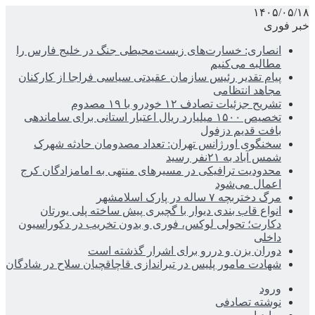
۱۴۰۵/۰۵/۱۸
خبر فوری
انصاری: خسارت‌های زیست‌محیطی جنگ در خلیج فارس را
مطالبه‌ می‌کنیم
پیام تقدیر رئیس سازمان عقیدتی سیاسی فراجا از کارکنان
مجاهد انتظامی
تشریح جزئیات تصادف ۱۲ خودرو با ۱۹ مصدوم
تخصیص ۱۵۰۰ میلیارد ریال اعتبار استانی برای ساماندهی
بافت قدیم دزفول
سخنگوی اورژانس تهران: تعداد مصدومان حادثه شهرک
شمس آباد به ۲۱نفر رسید
محدودیت ترافیکی در مسیرهای منتهی به امامزادگان کرج
اعمال می‌شود
مرگ دختربچه ۷ ساله در پارک اسلامشهر
انواع قاب بندی دیوار با گچبری پیش ساخته پلی یورتان
دکارت؛ تحولی لوکس، فوری و بدون تخریب در دکوراسیون
داخلی
دوران بزن و دررو برای اشرار گذشته است
شهادت مامور پلیس در تیراندازی قاچاقچیان سلاح در شادگان
ورود
نوشته تصادفی