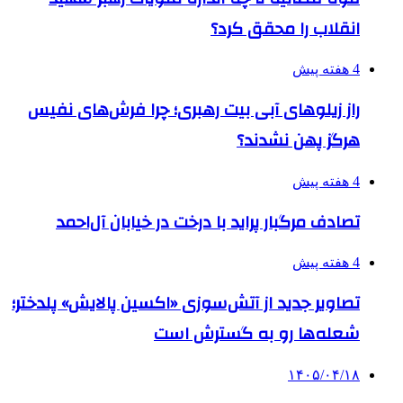
انقلاب را محقق کرد؟
4 هفته پیش
راز زیلوهای آبی بیت رهبری؛ چرا فرش‌های نفیس
هرگز پهن نشدند؟
4 هفته پیش
تصادف مرگبار پراید با درخت در خیابان آل‌احمد
4 هفته پیش
تصاویر جدید از آتش‌سوزی «اکسین پالایش» پلدختر؛
شعله‌ها رو به گسترش است
۱۴۰۵/۰۴/۱۸