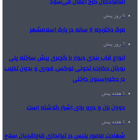
امامزادگان کرج اعمال می‌شود
6 روز پیش
مرگ دختربچه ۷ ساله در پارک اسلامشهر
7 روز پیش
انواع قاب بندی دیوار با گچبری پیش ساخته پلی
یورتان دکارت؛ تحولی لوکس، فوری و بدون تخریب
در دکوراسیون داخلی
1 هفته پیش
دوران بزن و دررو برای اشرار گذشته است
1 هفته پیش
شهادت مامور پلیس در تیراندازی قاچاقچیان سلاح