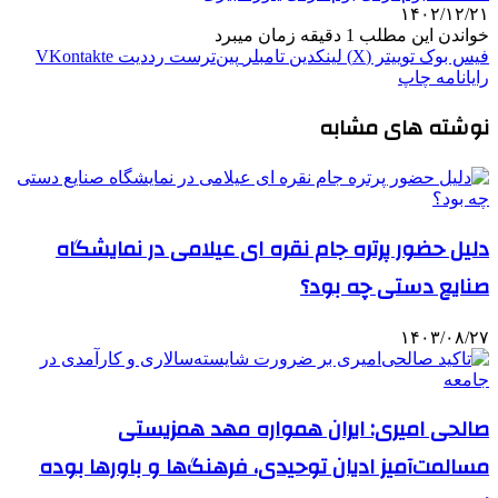
۱۴۰۲/۱۲/۲۱
خواندن این مطلب 1 دقیقه زمان میبرد
فیس بوک
توییتر (X)
لینکدین
‫تامبلر
‫پین‌ترست
‫رددیت
‫VKontakte
رایانامه
چاپ
نوشته های مشابه
دلیل حضور پرتره جام نقره ای عیلامی در نمایشگاه
صنایع دستی چه بود؟
۱۴۰۳/۰۸/۲۷
صالحی امیری: ایران همواره مهد همزیستی
مسالمت‌آمیز ادیان توحیدی، فرهنگ‌ها و باورها بوده