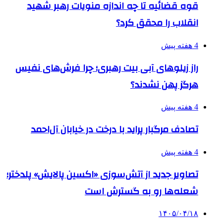
قوه قضائیه تا چه اندازه منویات رهبر شهید
انقلاب را محقق کرد؟
4 هفته پیش
راز زیلوهای آبی بیت رهبری؛ چرا فرش‌های نفیس
هرگز پهن نشدند؟
4 هفته پیش
تصادف مرگبار پراید با درخت در خیابان آل‌احمد
4 هفته پیش
تصاویر جدید از آتش‌سوزی «اکسین پالایش» پلدختر؛
شعله‌ها رو به گسترش است
۱۴۰۵/۰۴/۱۸