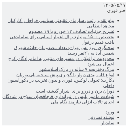
۱۴۰۵/۰۵/۱۷
خبر فوری
پیام تقدیر رئیس سازمان عقیدتی سیاسی فراجا از کارکنان
مجاهد انتظامی
تشریح جزئیات تصادف ۱۲ خودرو با ۱۹ مصدوم
تخصیص ۱۵۰۰ میلیارد ریال اعتبار استانی برای ساماندهی
بافت قدیم دزفول
سخنگوی اورژانس تهران: تعداد مصدومان حادثه شهرک
شمس آباد به ۲۱نفر رسید
محدودیت ترافیکی در مسیرهای منتهی به امامزادگان کرج
اعمال می‌شود
مرگ دختربچه ۷ ساله در پارک اسلامشهر
انواع قاب بندی دیوار با گچبری پیش ساخته پلی یورتان
دکارت؛ تحولی لوکس، فوری و بدون تخریب در دکوراسیون
داخلی
دوران بزن و دررو برای اشرار گذشته است
شهادت مامور پلیس در تیراندازی قاچاقچیان سلاح در شادگان
احیای تالاب انزلی نیازمند نگاه ملی
ورود
نوشته تصادفی
سایدبار