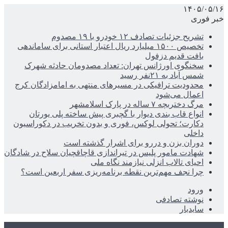
۱۴۰۵/۰۵/۱۶
خبر فوری
تشریح جزئیات تصادف ۱۲ خودرو با ۱۹ مصدوم
تخصیص ۱۵۰۰ میلیارد ریال اعتبار استانی برای ساماندهی
بافت قدیم دزفول
سخنگوی اورژانس تهران: تعداد مصدومان حادثه شهرک
شمس آباد به ۲۱نفر رسید
محدودیت ترافیکی در مسیرهای منتهی به امامزادگان کرج
اعمال می‌شود
مرگ دختربچه ۷ ساله در پارک اسلامشهر
انواع قاب بندی دیوار با گچبری پیش ساخته پلی یورتان
دکارت؛ تحولی لوکس، فوری و بدون تخریب در دکوراسیون
داخلی
دوران بزن و دررو برای اشرار گذشته است
شهادت مامور پلیس در تیراندازی قاچاقچیان سلاح در شادگان
احیای تالاب انزلی نیازمند نگاه ملی
چرا نجف مهم‌ترین نقطه برنامه‌ریزی سفر اربعین است؟
ورود
نوشته تصادفی
سایدبار