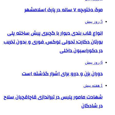
مرگ دختربچه ۷ ساله در پارک اسلامشهر
5 روز پیش
انواع قاب بندی دیوار با گچبری پیش ساخته پلی
یورتان دکارت؛ تحولی لوکس، فوری و بدون تخریب
در دکوراسیون داخلی
6 روز پیش
دوران بزن و دررو برای اشرار گذشته است
1 هفته پیش
شهادت مامور پلیس در تیراندازی قاچاقچیان سلاح
در شادگان