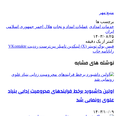
منبع:مهر
برچسب ها
خدمات امدادی
عملیات امداد و نجات
هلال احمر جمهوری اسلامی
ایران
۱۴۰۳/۰۸/۲۵
کمتر از یک دقیقه
فیس بوک
توییتر (X)
لینکدین
‫تامبلر
‫پین‌ترست
‫رددیت
‫VKontakte
رایانامه
چاپ
نوشته های مشابه
اولین داشبورد برخط فرایندهای محرومیت زدایی بنیاد
علوی رونمایی شد
۱۴۰۳/۱۰/۰۹