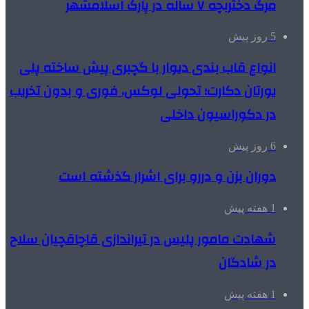
مرگ دختربچه ۷ ساله در پارک اسلامشهر
5 روز پیش
انواع قاب بندی دیوار با گچبری پیش ساخته پلی
یورتان دکارت؛ تحولی لوکس، فوری و بدون تخریب
در دکوراسیون داخلی
6 روز پیش
دوران بزن و دررو برای اشرار گذشته است
1 هفته پیش
شهادت مامور پلیس در تیراندازی قاچاقچیان سلاح
در شادگان
1 هفته پیش