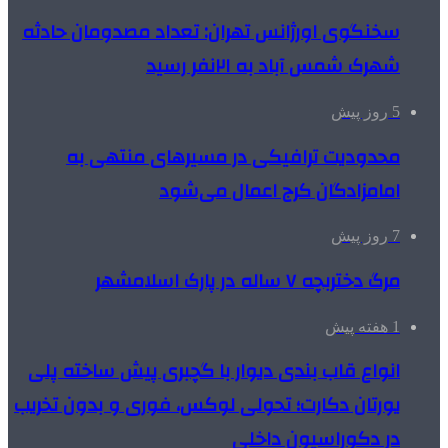
سخنگوی اورژانس تهران: تعداد مصدومان حادثه
شهرک شمس آباد به ۲۱نفر رسید
5 روز پیش
محدودیت ترافیکی در مسیرهای منتهی به
امامزادگان کرج اعمال می‌شود
7 روز پیش
مرگ دختربچه ۷ ساله در پارک اسلامشهر
1 هفته پیش
انواع قاب بندی دیوار با گچبری پیش ساخته پلی
یورتان دکارت؛ تحولی لوکس، فوری و بدون تخریب
در دکوراسیون داخلی