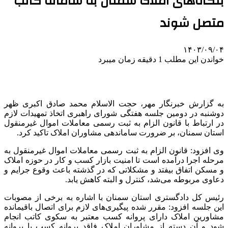
بنگاه‌های املاک سمنان به سامانه کاتب
متصل شوند
۱۴۰۳/۰۹/۰۴
خواندن این مطلب 1 دقیقه زمان میبرد
به گزارش خبرنگار مهر، حجت الاسلام محمد صادق اکبری ظهر
دوشنبه در دومین جلسه هفتگی شورای راهبری اتخاذ تمهیدات لازم
در ارتباط با قانون الزام به ثبت رسمی معاملات اموال غیرمنقول
استان سمنان، بر ضرورت ساماندهی مشاوران املاک تاکید کرد.
وی افزود: قانون الزام به ثبت رسمی معاملات اموال غیرمنقول به
مرحله اجرا درآمده است تا امنیت بازار کسب و کار در حوزه املاک
و مسکن اتفاق بیفتد و مشکلاتی که در گذشته باعث وقوع جرایم و
دعاوی مربوطه می‌شد، کنترل و البته کاهش یابد.
رئیس کل دادگستری استان سمنان با اشاره به برخی از مصوبات
این جلسه افزود: مقرر شده پیگیری‌های لازم برای اتصال باقیمانده
مشاورین املاک دارای پروانه کسب معتبر به سکوی کاتب انجام
شود و آن دسته از مشاوران املاک فاقد پروانه کسب یا پروانه