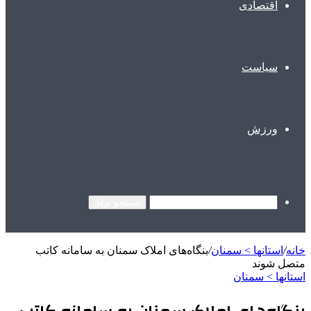
اقتصادی
سیاست
ورزش
جستجو برای
خانه
/
استانها > سمنان
/
بنگاه‌های املاک سمنان به سامانه کاتب
متصل شوند
استانها > سمنان