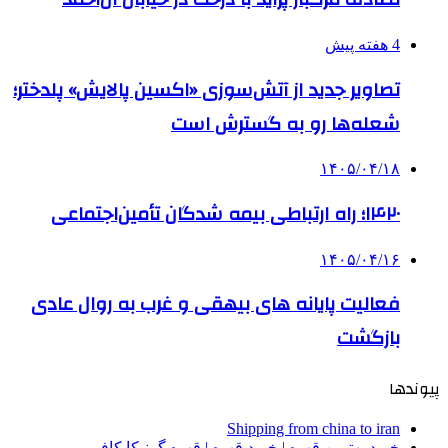
4 هفته پیش
تصاویر جدید از آتش‌سوزی «اکسین پالایش» پلدختر؛
شعله‌ها رو به گسترش است
۱۴۰۵/۰۴/۱۸
۱۴۲۰؛ راه ارتباطی بیمه شدگان تأمین‌اجتماعی
۱۴۰۵/۰۴/۱۶
فعالیت پایانه های بیهقی و غرب به روال عادی
بازگشت
پیوندها
Shipping from china to iran
خرید بهترین قهوه | خرید قهوه | قهوه گرنیکا کافی