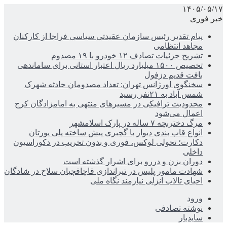
۱۴۰۵/۰۵/۱۷
خبر فوری
پیام تقدیر رئیس سازمان عقیدتی سیاسی فراجا از کارکنان
مجاهد انتظامی
تشریح جزئیات تصادف ۱۲ خودرو با ۱۹ مصدوم
تخصیص ۱۵۰۰ میلیارد ریال اعتبار استانی برای ساماندهی
بافت قدیم دزفول
سخنگوی اورژانس تهران: تعداد مصدومان حادثه شهرک
شمس آباد به ۲۱نفر رسید
محدودیت ترافیکی در مسیرهای منتهی به امامزادگان کرج
اعمال می‌شود
مرگ دختربچه ۷ ساله در پارک اسلامشهر
انواع قاب بندی دیوار با گچبری پیش ساخته پلی یورتان
دکارت؛ تحولی لوکس، فوری و بدون تخریب در دکوراسیون
داخلی
دوران بزن و دررو برای اشرار گذشته است
شهادت مامور پلیس در تیراندازی قاچاقچیان سلاح در شادگان
احیای تالاب انزلی نیازمند نگاه ملی
ورود
نوشته تصادفی
سایدبار