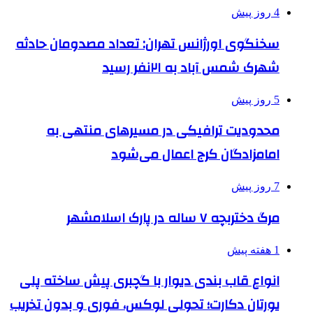
4 روز پیش
سخنگوی اورژانس تهران: تعداد مصدومان حادثه
شهرک شمس آباد به ۲۱نفر رسید
5 روز پیش
محدودیت ترافیکی در مسیرهای منتهی به
امامزادگان کرج اعمال می‌شود
7 روز پیش
مرگ دختربچه ۷ ساله در پارک اسلامشهر
1 هفته پیش
انواع قاب بندی دیوار با گچبری پیش ساخته پلی
یورتان دکارت؛ تحولی لوکس، فوری و بدون تخریب