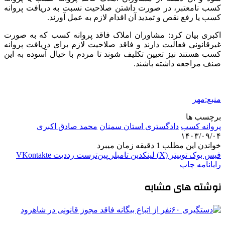
کسب نامعتبر، در صورت داشتن صلاحیت نسبت به دریافت پروانه
کسب یا رفع نقص و تمدید آن اقدام لازم به عمل آورند.
اکبری بیان کرد: مشاوران املاک فاقد پروانه کسب که به صورت
غیرقانونی فعالیت دارند و فاقد صلاحیت لازم برای دریافت پروانه
کسب هستند نیز تعیین تکلیف شوند تا مردم با خیال آسوده به این
صنف مراجعه داشته باشند.
منبع:مهر
برچسب ها
پروانه کسب
دادگستری استان سمنان
محمد صادق اکبری
۱۴۰۳/۰۹/۰۴
خواندن این مطلب 1 دقیقه زمان میبرد
فیس بوک
توییتر (X)
لینکدین
‫تامبلر
‫پین‌ترست
‫رددیت
‫VKontakte
رایانامه
چاپ
نوشته های مشابه