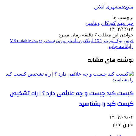
منبع:همشهری آنلاین
برچسب ها
خبر مهم
کودکان
ویتامین‌
۱۴۰۲/۱۲/۱۴
خواندن این مطلب 7 دقیقه زمان میبرد
فیس بوک
توییتر (X)
لینکدین
‫تامبلر
‫پین‌ترست
‫رددیت
‫VKontakte
رایانامه
چاپ
نوشته های مشابه
کیست کبد چیست و چه علائمی دارد ؟ | راه تشخیص
کیست کبد را بشناسید
۱۴۰۳/۰۹/۰۴
آخرین اخبار