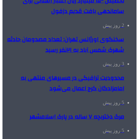
تخصیص ۱۵۰۰ میلیارد ریال اعتبار استانی برای
ساماندهی بافت قدیم دزفول
2 روز پیش
سخنگوی اورژانس تهران: تعداد مصدومان حادثه
شهرک شمس آباد به ۲۱نفر رسید
3 روز پیش
محدودیت ترافیکی در مسیرهای منتهی به
امامزادگان کرج اعمال می‌شود
5 روز پیش
مرگ دختربچه ۷ ساله در پارک اسلامشهر
5 روز پیش