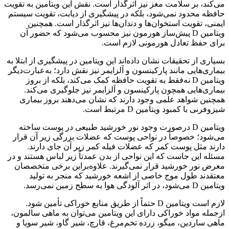
می‌کند، بر سلامت مغز نیز اثرگذار است. نقش این ویتامین به تقویت
حافظه محدود نمی‌شود، بلکه در پیشگیری از دیابت، تقویت سیستم
ایمنی، تقویت استخوان‌ها و دندان‌ها نیز اثرگذار است. همچنین
ویتامین D پیش‌ساز هورمون نیز محسوب می‌شود که حضور آن
برای حفظ تعادل هورمونی لازم است.
بسیاری از تحقیقات نشان داده‌اند این ویتامین در پیشگیری از ابتلا به
بیماری‌هایی مانند پارکینسون و آلزایمر نیز نقش دارد؛ به‌عبارت‌دیگر
ویتامین D نه‌فقط به تقویت حافظه کمک می‌کند، بلکه از بروز
بیماری‌هایی همچون پارکینسون و آلزایمر نیز جلوگیری می‌کند.
همچنین شواهد علمی وجود دارند که نشان می‌دهند بروز بیماری
شیزوفرنی با کمبود ویتامین D مرتبط است.
ویتامین D درصورت وجود نور خورشید طبیعی در پوست ساخته
می‌شود؛ خصوصاً در نواحی پوست که عضلات بزرگی زیر آن قرار
دارند مثل پوست کمر که عضلات فیله‌ کمر زیر آن جای دارند.
مسئله این جاست که این نواحی از بدن عمدتاً زیر لباس هستند و در
معرض نور خورشید قرار نمی‌گیرند. علاوه‌براین برخی متخصصان
معتقدند طول موج خاصی از اشعه‌ خورشید که منجر به تولید
ویتامین D می‌شود، در اثر آلودگی هوا به سطح زمین نمی‌رسد.
لازم است ویتامین D حتماً از طریق منابع خوراکی تأمین شود.
ازجمله مواد خوراکی دارای این ویتامین می‌توان به ماهی سالمون،
ماهی ساردین، میگو، زرده‌ تخم‌مرغ، قارچ، شیر گاو، شیر سویا و