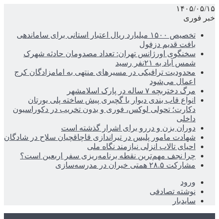
۱۴۰۵/۰۵/۱۵
خبر فوری
تخصیص ۱۵۰۰ میلیارد ریال اعتبار استانی برای ساماندهی
بافت قدیم دزفول
سخنگوی اورژانس تهران: تعداد مصدومان حادثه شهرک
شمس آباد به ۲۱نفر رسید
محدودیت ترافیکی در مسیرهای منتهی به امامزادگان کرج
اعمال می‌شود
مرگ دختربچه ۷ ساله در پارک اسلامشهر
انواع قاب بندی دیوار با گچبری پیش ساخته پلی یورتان
دکارت؛ تحولی لوکس، فوری و بدون تخریب در دکوراسیون
داخلی
دوران بزن و دررو برای اشرار گذشته است
شهادت مامور پلیس در تیراندازی قاچاقچیان سلاح در شادگان
احیای تالاب انزلی نیازمند نگاه ملی
چرا نجف مهم‌ترین نقطه برنامه‌ریزی سفر اربعین است؟
مشارکت ۲۸.۵ همتی خیران در مدرسه‌سازی
ورود
نوشته تصادفی
سایدبار