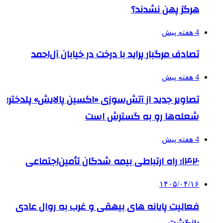
هرگز پهن نشدند؟
4 هفته پیش
تصادف مرگبار پراید با درخت در خیابان آل‌احمد
4 هفته پیش
تصاویر جدید از آتش‌سوزی «اکسین پالایش» پلدختر؛
شعله‌ها رو به گسترش است
4 هفته پیش
۱۴۲۰؛ راه ارتباطی بیمه شدگان تأمین‌اجتماعی
۱۴۰۵/۰۴/۱۶
فعالیت پایانه های بیهقی و غرب به روال عادی