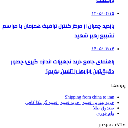
بازگشت
۱۴۰۵/۰۴/۱۵
بازدید چمران از مرکز کنترل ترافیک همزمان با مراسم
تشییع رهبر شهید
۱۴۰۵/۰۴/۱۴
راهنمای جامع خرید تجهیزات اندازه گیری؛ چطور
دقیق‌ترین ابزارها را آنلاین بخریم؟
پیوندها
Shipping from china to iran
خرید بهترین قهوه | خرید قهوه | قهوه گرنیکا کافی
صندوق طلا
وام فوری
منتخب سردبیر