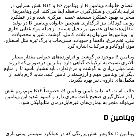
اعضای خانواده‌ ویتامین B از ویتامین B۶ و B۱۲ نقش بسزایی در
فرایند یادگیری و شکل‌گیری حافظه ایفا می‌کنند. این ویتامین‌ها
منجر به بهبود عملکرد سیستم عصبی مرکزی شده و در عملکرد
روانی کودکان نیز اثرگذارند. همچنین خانواده‌ ویتامین B در تولید
انتقال‌دهنده‌های عصبی نیز دخیل هستند. ازجمله مواد غذایی حاوی
این ویتامین‌ها می‌توان به غلات کامل، گوشت، شیر و محصولات
لبنی، تخم‌مرغ، دانه‌ها و حبوبات، سبزیجات با برگ تیره مثل اسفناج،
موز، آووکادو و مرکبات اشاره کرد.
ویتامین B موجود در گوشت و فراورده‌های حیوانی مقدار بسیار
بالاتری نسبت به ترکیبات گیاهی دارد؛ بنابراین درصورتی‌که فرزند
شما میلی زیادی به گوشت و مرغ ندارد، باید هشیار باشید تا از منابع
دیگر این ویتامین مهم و ارزشمند را تأمین کنید. شاید لازم باشد از
مکمل‌های دارویی نیز بهره بگیرید.
جالب است که بدانید تأمین ویتامین B، خصوصاً B۱۲ مهم‌تریم نقش
را در شکل‌گیری صحیح بافت مغزی دارد و کمبود شدید این ویتامین
می‌تواند منجر به بیماری‌های غیرقابل‌درمان متابولیکی شود.
ویتامین D
ویتامین D علاوه‌بر نفش پررنگی که در عملکرد سیستم ایمنی بازی