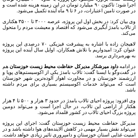
اجرا شود؛ تاکنون ۹۰ میلیارد تومان در این زمینه هزینه شده است و
در صورت تامین اعتبارات، در ۶ تا ۹ ماه آینده تکمیل می‌شود.
وی بیان کرد: در بخش اول این پروژه، عرصه ۳۰۰۰ تا ۳۵۰۰ هکتاری
از تالاب بامدژ آبگیری می‌شود که اقتصاد و معیشت مردم را متحول
می‌کند.
لاهیجان زاده با اشاره به پیشرفت فیزیکی ۷۰ درصدی این پروژه
عنوان کرد: امیدواریم با تلاش همکاران، اوایل سال آینده این پروژه
به بهره‌برداری برسد.
در ادامه
داود میرشکار مدیرکل حفاظت محیط زیست خوزستان
هم
در گفت‌وگو با ایسنا گفت: تالاب بامدژ یکی از اکوسیستم‌های پویا و
ارزشمند خوزستان و در مجاورت اهواز آلوده‌ترین شهر خوزستان
است که می‌تواند خدمات اکوسیستم بسیاری برای مردم داشته
باشد.
وی افزود: پروژه احیای تالاب بامدژ در حدود ۳ هزار و ۵۰۰ تا ۴ هزار
هکتار از اراضی این تالاب، در حال اجرا است و می‌تواند دومین
پروژه بزرگ احیای تالاب در کشور قلمداد می‌شود.
مدیرکل حفاظت محیط زیست خوزستان گفت: اجرای این پروژه
می‌تواند نقش بسیار مهمی در کاهش آلاینده‌های هوا داشته باشد و در
امنیت غذایی استان خوزستان و دامپروری تاثیر زیادی خواهد داشت.