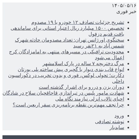
۱۴۰۵/۰۵/۱۶
خبر فوری
تشریح جزئیات تصادف ۱۲ خودرو با ۱۹ مصدوم
تخصیص ۱۵۰۰ میلیارد ریال اعتبار استانی برای ساماندهی
بافت قدیم دزفول
سخنگوی اورژانس تهران: تعداد مصدومان حادثه شهرک
شمس آباد به ۲۱نفر رسید
محدودیت ترافیکی در مسیرهای منتهی به امامزادگان کرج
اعمال می‌شود
مرگ دختربچه ۷ ساله در پارک اسلامشهر
انواع قاب بندی دیوار با گچبری پیش ساخته پلی یورتان
دکارت؛ تحولی لوکس، فوری و بدون تخریب در دکوراسیون
داخلی
دوران بزن و دررو برای اشرار گذشته است
شهادت مامور پلیس در تیراندازی قاچاقچیان سلاح در شادگان
احیای تالاب انزلی نیازمند نگاه ملی
چرا نجف مهم‌ترین نقطه برنامه‌ریزی سفر اربعین است؟
ورود
نوشته تصادفی
سایدبار