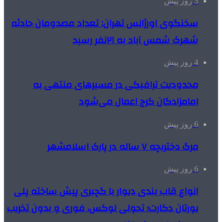
3 روز پیش
سخنگوی اورژانس تهران: تعداد مصدومان حادثه
شهرک شمس آباد به ۲۱نفر رسید
4 روز پیش
محدودیت ترافیکی در مسیرهای منتهی به
امامزادگان کرج اعمال می‌شود
6 روز پیش
مرگ دختربچه ۷ ساله در پارک اسلامشهر
6 روز پیش
انواع قاب بندی دیوار با گچبری پیش ساخته پلی
یورتان دکارت؛ تحولی لوکس، فوری و بدون تخریب