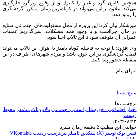
همچنین کانون گرد و غبار را کنترل و از وقوع ریزگرد جلوگیری
می‌کند. علاوه بر این می‌تواند در کوتاه‌ترین زمان ممکن، گردشگری
را رونق دهد.
میرشکار بیان کرد: این پروژه از محل مسئولیت‌های اجتماعی صنایع
در حال اجرااست و با وجود همه مشکلات، نمی‌گذاریم عملیات
عمرانی آن متوقف شود تا این تالاب احیا شود.
وی افزود: با توجه به فاصله کوتاه بامدژ با اهواز، این تالاب می‌تواند
قطب گردشگری در این حوزه باشد و مردم شهرهای اطراف در این
منقطه حضور پیدا کنند.
انتهای پیام
منبع:ایسنا
برچسب ها
اخبار اجتماعی - خوزستان
استانی-اجتماعی
تالاب
تالاب بامدژ
محیط
زیست
۱۴۰۳/۰۸/۲۳
خواندن این مطلب 2 دقیقه زمان میبرد
فیس بوک
توییتر (X)
لینکدین
‫تامبلر
‫پین‌ترست
‫رددیت
‫VKontakte
رایانامه
چاپ