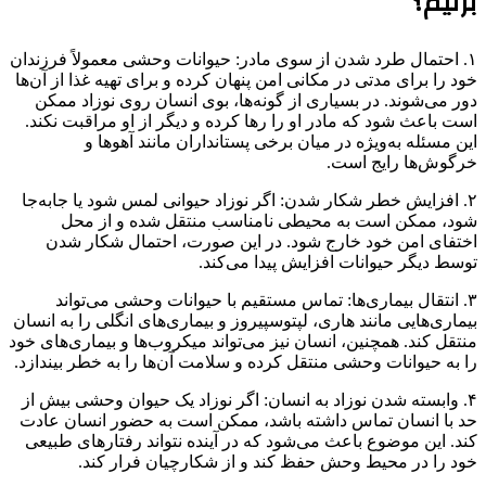
بزنیم؟
۱. احتمال طرد شدن از سوی مادر: حیوانات وحشی معمولاً فرزندان
خود را برای مدتی در مکانی امن پنهان کرده و برای تهیه غذا از آن‌ها
دور می‌شوند. در بسیاری از گونه‌ها، بوی انسان روی نوزاد ممکن
است باعث شود که مادر او را رها کرده و دیگر از او مراقبت نکند.
این مسئله به‌ویژه در میان برخی پستانداران مانند آهوها و
خرگوش‌ها رایج است.
۲. افزایش خطر شکار شدن: اگر نوزاد حیوانی لمس شود یا جابه‌جا
شود، ممکن است به محیطی نامناسب منتقل شده و از محل
اختفای امن خود خارج شود. در این صورت، احتمال شکار شدن
توسط دیگر حیوانات افزایش پیدا می‌کند.
۳. انتقال بیماری‌ها: تماس مستقیم با حیوانات وحشی می‌تواند
بیماری‌هایی مانند هاری، لپتوسپیروز و بیماری‌های انگلی را به انسان
منتقل کند. همچنین، انسان نیز می‌تواند میکروب‌ها و بیماری‌های خود
را به حیوانات وحشی منتقل کرده و سلامت آن‌ها را به خطر بیندازد.
۴. وابسته شدن نوزاد به انسان: اگر نوزاد یک حیوان وحشی بیش از
حد با انسان تماس داشته باشد، ممکن است به حضور انسان عادت
کند. این موضوع باعث می‌شود که در آینده نتواند رفتارهای طبیعی
خود را در محیط وحش حفظ کند و از شکارچیان فرار کند.