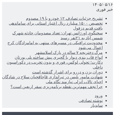
۱۴۰۵/۰۵/۱۶
خبر فوری
تشریح جزئیات تصادف ۱۲ خودرو با ۱۹ مصدوم
تخصیص ۱۵۰۰ میلیارد ریال اعتبار استانی برای ساماندهی
بافت قدیم دزفول
سخنگوی اورژانس تهران: تعداد مصدومان حادثه شهرک
شمس آباد به ۲۱نفر رسید
محدودیت ترافیکی در مسیرهای منتهی به امامزادگان کرج
اعمال می‌شود
مرگ دختربچه ۷ ساله در پارک اسلامشهر
انواع قاب بندی دیوار با گچبری پیش ساخته پلی یورتان
دکارت؛ تحولی لوکس، فوری و بدون تخریب در دکوراسیون
داخلی
دوران بزن و دررو برای اشرار گذشته است
شهادت مامور پلیس در تیراندازی قاچاقچیان سلاح در شادگان
احیای تالاب انزلی نیازمند نگاه ملی
چرا نجف مهم‌ترین نقطه برنامه‌ریزی سفر اربعین است؟
ورود
نوشته تصادفی
سایدبار