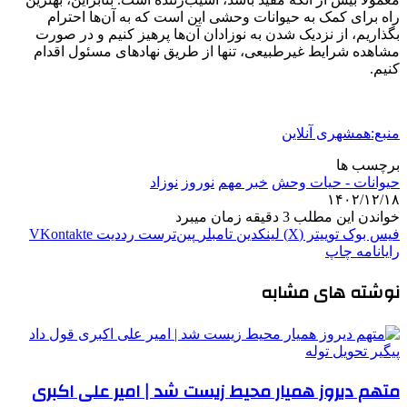
راه برای کمک به حیوانات وحشی این است که به آن‌ها احترام
بگذاریم، از نزدیک شدن به نوزادان آن‌ها پرهیز کنیم و در صورت
مشاهده شرایط غیرطبیعی، تنها از طریق نهادهای مسئول اقدام
کنیم.
منبع:همشهری آنلاین
برچسب ها
حیوانات - حیات وحش
خبر مهم
نوروز
نوزاد
۱۴۰۲/۱۲/۱۸
خواندن این مطلب 3 دقیقه زمان میبرد
فیس بوک
توییتر (X)
لینکدین
‫تامبلر
‫پین‌ترست
‫رددیت
‫VKontakte
رایانامه
چاپ
نوشته های مشابه
متهم دیروز همیار محیط زیست شد | امیر علی اکبری