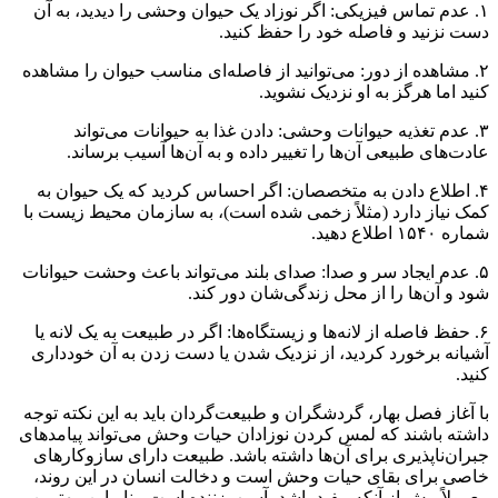
۱. عدم تماس فیزیکی: اگر نوزاد یک حیوان وحشی را دیدید، به آن
دست نزنید و فاصله خود را حفظ کنید.
۲. مشاهده از دور: می‌توانید از فاصله‌ای مناسب حیوان را مشاهده
کنید اما هرگز به او نزدیک نشوید.
۳. عدم تغذیه حیوانات وحشی: دادن غذا به حیوانات می‌تواند
عادت‌های طبیعی آن‌ها را تغییر داده و به آن‌ها آسیب برساند.
۴. اطلاع دادن به متخصصان: اگر احساس کردید که یک حیوان به
کمک نیاز دارد (مثلاً زخمی شده است)، به سازمان‌ محیط زیست با
شماره ۱۵۴۰ اطلاع دهید.
۵. عدم ایجاد سر و صدا: صدای بلند می‌تواند باعث وحشت حیوانات
شود و آن‌ها را از محل زندگی‌شان دور کند.
۶. حفظ فاصله از لانه‌ها و زیستگاه‌ها: اگر در طبیعت به یک لانه یا
آشیانه برخورد کردید، از نزدیک شدن یا دست زدن به آن خودداری
کنید.
با آغاز فصل بهار، گردشگران و طبیعت‌گردان باید به این نکته توجه
داشته باشند که لمس کردن نوزادان حیات وحش می‌تواند پیامدهای
جبران‌ناپذیری برای آن‌ها داشته باشد. طبیعت دارای سازوکارهای
خاصی برای بقای حیات وحش است و دخالت انسان در این روند،
معمولاً بیش از آنکه مفید باشد، آسیب‌زننده است. بنابراین، بهترین