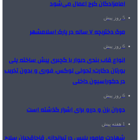
امامزادگان کرج اعمال می‌شود
5 روز پیش
مرگ دختربچه ۷ ساله در پارک اسلامشهر
6 روز پیش
انواع قاب بندی دیوار با گچبری پیش ساخته پلی
یورتان دکارت؛ تحولی لوکس، فوری و بدون تخریب
در دکوراسیون داخلی
6 روز پیش
دوران بزن و دررو برای اشرار گذشته است
1 هفته پیش
شهادت مامور پلیس در تیراندازی قاچاقچیان سلاح