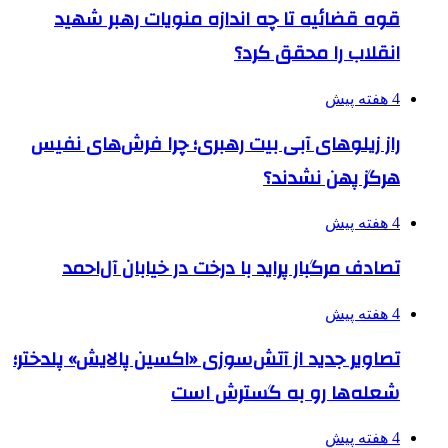
قوه قضائیه تا چه اندازه منویات رهبر شهید
انقلاب را محقق کرد؟
4 هفته پیش
راز زیلوهای آبی بیت رهبری؛ چرا فرش‌های نفیس
هرگز پهن نشدند؟
4 هفته پیش
تصادف مرگبار پراید با درخت در خیابان آل‌احمد
4 هفته پیش
تصاویر جدید از آتش‌سوزی «اکسین پالایش» پلدختر؛
شعله‌ها رو به گسترش است
4 هفته پیش