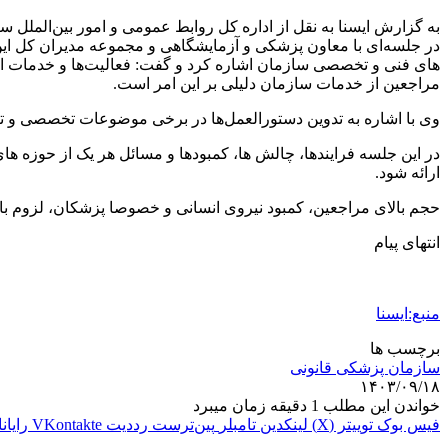
در جلسه‌ای با معاون پزشکی و آزمایشگاهی و مجموعه مدیران کل ای
های فنی و تخصصی سازمان اشاره کرد و گفت: فعالیت‌ها و خدمات ارا
مراجعین از خدمات سازمان دلیلی بر این امر است.
وی با اشاره به تدوین دستورالعمل‌ها در برخی موضوعات تخصصی و تنقیح
در این جلسه فرایندها، چالش ها، کمبودها و مسائل هر یک از حوزه ه
ارائه شود.
حجم بالای مراجعین، کمبود نیروی انسانی و خصوصا پزشکان، لزوم با
انتهای پیام
منبع:ایسنا
برچسب ها
سازمان پزشکی قانونی
۱۴۰۳/۰۹/۱۸
خواندن این مطلب 1 دقیقه زمان میبرد
فیس بوک
توییتر (X)
لینکدین
‫تامبلر
‫پین‌ترست
‫رددیت
‫VKontakte
رایان