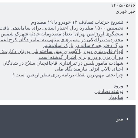
۱۴۰۵/۰۵/۱۶
خبر فوری
تشریح جزئیات تصادف ۱۲ خودرو با ۱۹ مصدوم
تخصیص ۱۵۰۰ میلیارد ریال اعتبار استانی برای ساماندهی بافت قدیم دزفول
سخنگوی اورژانس تهران: تعداد مصدومان حادثه شهرک شمس آباد به ۲۱نف
محدودیت ترافیکی در مسیرهای منتهی به امامزادگان کرج اعم
مرگ دختربچه ۷ ساله در پارک اسلامشهر
انواع قاب بندی دیوار با گچبری پیش ساخته پلی یورتان دکارت
دوران بزن و دررو برای اشرار گذشته است
شهادت مامور پلیس در تیراندازی قاچاقچیان سلاح در شادگان
احیای تالاب انزلی نیازمند نگاه ملی
چرا نجف مهم‌ترین نقطه برنامه‌ریزی سفر اربعین است؟
ورود
نوشته تصادفی
سایدبار
منو