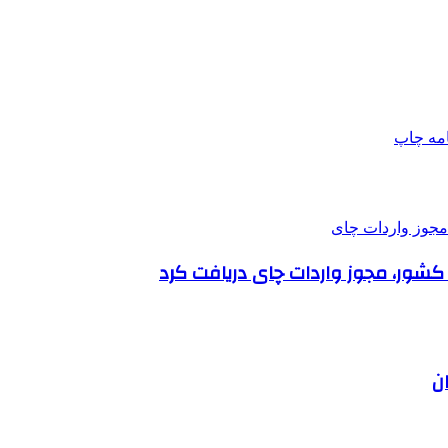
امه
چاپ