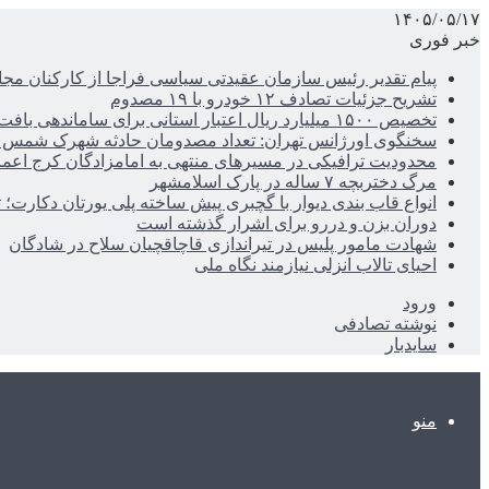
۱۴۰۵/۰۵/۱۷
خبر فوری
پیام تقدیر رئیس سازمان عقیدتی سیاسی فراجا از کارکنان مجا
تشریح جزئیات تصادف ۱۲ خودرو با ۱۹ مصدوم
تخصیص ۱۵۰۰ میلیارد ریال اعتبار استانی برای ساماندهی بافت قدیم دزفول
سخنگوی اورژانس تهران: تعداد مصدومان حادثه شهرک شمس آباد به ۲۱نف
محدودیت ترافیکی در مسیرهای منتهی به امامزادگان کرج اعم
مرگ دختربچه ۷ ساله در پارک اسلامشهر
انواع قاب بندی دیوار با گچبری پیش ساخته پلی یورتان دکارت
دوران بزن و دررو برای اشرار گذشته است
شهادت مامور پلیس در تیراندازی قاچاقچیان سلاح در شادگان
احیای تالاب انزلی نیازمند نگاه ملی
ورود
نوشته تصادفی
سایدبار
منو