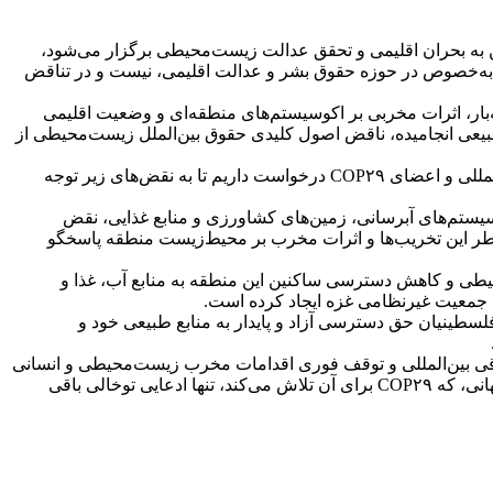
، نگرانی عمیق خود را نسبت به حضور رژیم اسرائیل در اجلاس COP۲۹، که با هدف پرداختن به بحران اقلیمی و تحقق عدالت زیست‌محیطی برگزار می‌شود،
لاس، به‌خصوص در حوزه حقوق بشر و عدالت اقلیمی، نیست و در تناقض
‌بار، اثرات مخربی بر اکوسیستم‌های منطقه‌ای و وضعیت اقلیمی
بیعی انجامیده، ناقض اصول کلیدی حقوق بین‌الملل زیست‌محیطی از
ما تاکید می‌کنیم که دستیابی به اهداف عدالت اقلیمی، در گرو رعایت موازین حقوق بشری و عدالت اجتماعی است. از این‌رو، از جامعه بین‌المللی و اعضای COP۲۹ درخواست داریم تا به نقض‌های زیر توجه
ستم‌های آبرسانی، زمین‌های کشاورزی و منابع غذایی، نقض
اطر این تخریب‌ها و اثرات مخرب بر محیط‌زیست منطقه پاسخگو
طی و کاهش دسترسی ساکنین این منطقه به منابع آب، غذا و
سطینیان حق دسترسی آزاد و پایدار به منابع طبیعی خود و
هدات حقوقی بین‌المللی و توقف فوری اقدامات مخرب زیست‌محیطی و انسانی
در اراضی اشغالی فلسطین و لبنان ملزم کنند. تا زمانی که به حقوق بنیادین فلسطینیان احترام گذاشته نشود، تحقق اهداف عدالت اقلیمی جهانی، که COP۲۹ برای آن تلاش می‌کند، تنها ادعایی توخالی باقی