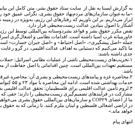
به گزارش ایسنا به نقل از سایت ستاد حقوق بشر، متن کامل این بیان
ابراز می‌داریم. بر این باوریم که رفتارهای این رژیم، به‌ویژه در ز
آشکار با اصول بنیادین عدالت زیست‌محیطی قرار دارد.
نقض مکرر حقوق بشر و قواعد بشردوستانه بین‌المللی توسط این رژیم 
خاورمیانه غرب آسیا داشته است. اقدامات نظامی و اشغال‌گری اسرائ
جمله «اصل پیشگیری»، «اصل احتیاط» و «اصل جبران خسارت» است
جدی داشته باشند:
۱.تخریب‌های زیست‌محیطی ناشی از عملیات نظامی اسرائیل: حملات 
مستقیم تعهدات بین‌المللی است. چنین اقداماتی با اصل حفاظت از م
باشد.
۲.محاصره غزه و پیامدهای زیست‌محیطی و بشری آن: محاصره غیرقا
خدمات بهداشتی شده است. ادامه این محاصره با مواد ۲۳ و ۵۵ کنوانسیون چهارم ژنو مغایرت دارد و شرایط غیرانسانی و غیرقابل‌قبول برای جمعیت غیرنظامی غزه ایجاد کرده است.
۳.لزوم تأمین عدالت اقلیمی برای فلسطینیان: تحقق عدالت اقلیمی ب
مشارکت در فرآیندهای تصمیم‌گیری زیست‌محیطی را دارند؛ حقی که 
ما از اعضای COP۲۹ و سازمان‌های بین‌المللی حقوق 
خواهد ماند.»
انتهای پیام