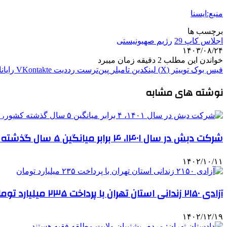
منبع:ایسنا
برچسب ها
اجلاس کاپ 29
رژيم صهيونيستی
۱۴۰۳/۰۸/۲۴
خواندن این مطلب 2 دقیقه زمان میبرد
فیس بوک
توییتر (X)
لینکدین
‫تامبلر
‫پین‌ترست
‫رددیت
‫VKontakte
رایان
نوشته های مشابه
شرکت دبش در سال ۱۴۰۱، ۴ برابر میانگین ۵ سال گذشته کشور، مجوز واردات چای دریافت کرد
۱۴۰۲/۱۰/۱۱
آزادی ۲۱۵۰ زندانی استان تهران با پرداخت ۲۳۵ میلیارد تومان
۱۴۰۲/۱۲/۱۹