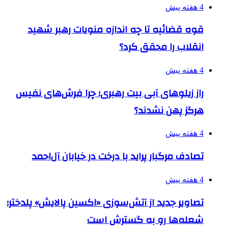
4 هفته پیش
قوه قضائیه تا چه اندازه منویات رهبر شهید
انقلاب را محقق کرد؟
4 هفته پیش
راز زیلوهای آبی بیت رهبری؛ چرا فرش‌های نفیس
هرگز پهن نشدند؟
4 هفته پیش
تصادف مرگبار پراید با درخت در خیابان آل‌احمد
4 هفته پیش
تصاویر جدید از آتش‌سوزی «اکسین پالایش» پلدختر؛
شعله‌ها رو به گسترش است