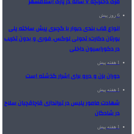
مرگ دختربچه ۷ ساله در پارک اسلامشهر
6 روز پیش
انواع قاب بندی دیوار با گچبری پیش ساخته پلی
یورتان دکارت؛ تحولی لوکس، فوری و بدون تخریب
در دکوراسیون داخلی
1 هفته پیش
دوران بزن و دررو برای اشرار گذشته است
1 هفته پیش
شهادت مامور پلیس در تیراندازی قاچاقچیان سلاح
در شادگان
1 هفته پیش