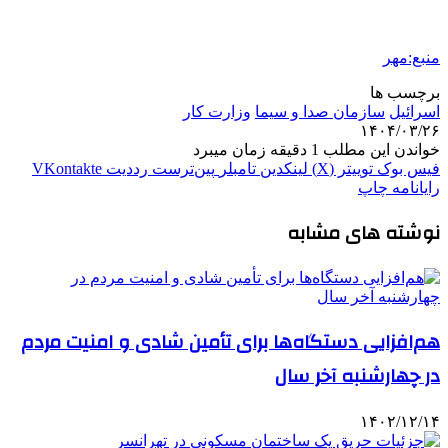
منبع:مهر
برچسب ها
اسرائیل
سازمان صدا و سیما
وزارت کار
۱۴۰۴/۰۳/۲۶
خواندن این مطلب 1 دقیقه زمان میبرد
فیس بوک
توییتر (X)
لینکدین
‫تامبلر
‫پین‌ترست
‫رددیت
‫VKontakte
رایانامه
چاپ
نوشته های مشابه
هم‌افزایی دستگاه‌ها برای تأمین شادی و امنیت مردم
در چهارشنبه آخر سال
۱۴۰۲/۱۲/۱۴