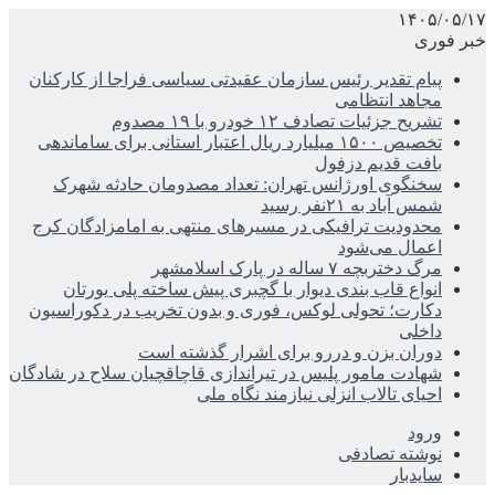
۱۴۰۵/۰۵/۱۷
خبر فوری
پیام تقدیر رئیس سازمان عقیدتی سیاسی فراجا از کارکنان
مجاهد انتظامی
تشریح جزئیات تصادف ۱۲ خودرو با ۱۹ مصدوم
تخصیص ۱۵۰۰ میلیارد ریال اعتبار استانی برای ساماندهی
بافت قدیم دزفول
سخنگوی اورژانس تهران: تعداد مصدومان حادثه شهرک
شمس آباد به ۲۱نفر رسید
محدودیت ترافیکی در مسیرهای منتهی به امامزادگان کرج
اعمال می‌شود
مرگ دختربچه ۷ ساله در پارک اسلامشهر
انواع قاب بندی دیوار با گچبری پیش ساخته پلی یورتان
دکارت؛ تحولی لوکس، فوری و بدون تخریب در دکوراسیون
داخلی
دوران بزن و دررو برای اشرار گذشته است
شهادت مامور پلیس در تیراندازی قاچاقچیان سلاح در شادگان
احیای تالاب انزلی نیازمند نگاه ملی
ورود
نوشته تصادفی
سایدبار